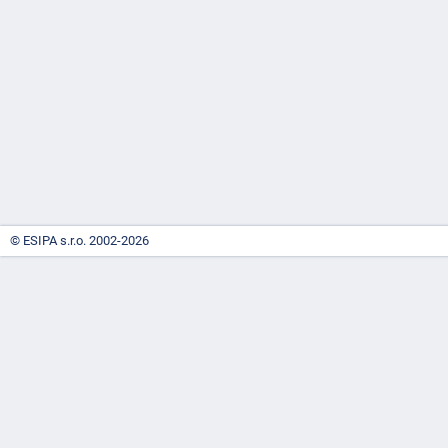
-
náhrady
© ESIPA s.r.o. 2002-2026