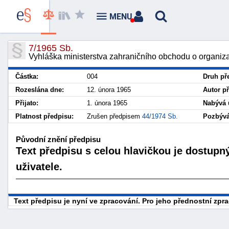
MENU
7/1965 Sb.
Vyhláška ministerstva zahraničního obchodu o organizaci
Částka:
004
Druh př
Rozeslána dne:
12. února 1965
Autor p
Přijato:
1. února 1965
Nabývá 
Platnost předpisu:
Zrušen předpisem
44/1974 Sb.
Pozbývá
Původní znění předpisu
Text předpisu s celou hlavičkou je dostupn
uživatele.
Text předpisu je nyní ve zpracování. Pro jeho přednostní zp