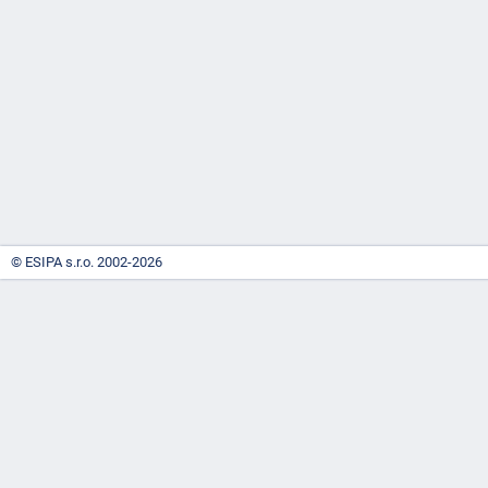
-
náhrady
© ESIPA s.r.o. 2002-2026