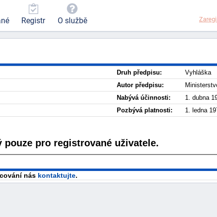
Zaregi
ané
Registr
O službě
Druh předpisu:
Vyhláška
Autor předpisu:
Ministerst
Nabývá účinnosti:
1. dubna 1
Pozbývá platnosti:
1. ledna 19
 pouze pro registrované uživatele.
racování nás
kontaktujte
.