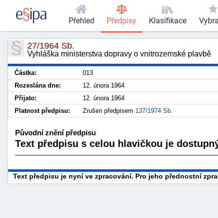
Přehled
Předpisy
Klasifikace
Vybr
27/1964 Sb.
Vyhláška ministerstva dopravy o vnitrozemské plavbě
Částka:
013
Rozeslána dne:
12. února 1964
Přijato:
12. února 1964
Platnost předpisu:
Zrušen předpisem
137/1974 Sb.
Původní znění předpisu
Text předpisu s celou hlavičkou je dostupný
Text předpisu je nyní ve zpracování. Pro jeho přednostní zp