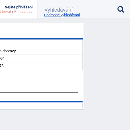
Nejste přihlášeni
strovat
/
Přihlásit se
Podrobné vyhledávání
vo dopravy
964
75