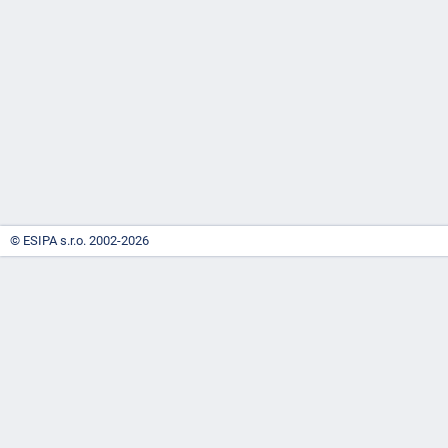
-
náhrady
© ESIPA s.r.o. 2002-2026