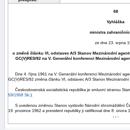
68
Vyhláška
ministra zahraničníc
ze dne 23. srpna 
o změně článku VI, odstavec A/3 Stanov Mezinárodní agent
GC(V)RES/92 na V. Generální konferenci Mezinárodní agent
Dne 4. října 1961 na V. Generální konferenci Mezinárodní agent
GC(V)RES/92 změna článku VI, odstavec A/3 Stanov Mezinárodní 
náhrady
škody
Československá socialistická republika je smluvní stranou Stan
59/1958 Sb.
).
S uvedenou změnou Stanov vyslovilo Národní shromáždění Česko
19. prosince 1962 a president republiky ji ratifikoval dne 8. února 
. . .