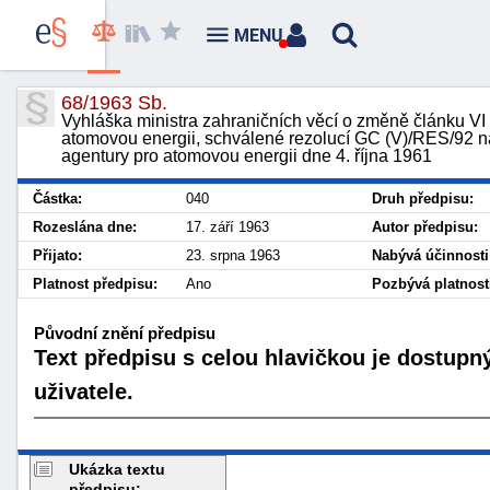
MENU
68/1963 Sb.
Vyhláška ministra zahraničních věcí o změně článku VI
atomovou energii, schválené rezolucí GC (V)/RES/92 n
agentury pro atomovou energii dne 4. října 1961
Částka:
040
Druh předpisu:
Rozeslána dne:
17. září 1963
Autor předpisu:
Přijato:
23. srpna 1963
Nabývá účinnosti
Platnost předpisu:
Ano
Pozbývá platnost
Původní znění předpisu
Text předpisu s celou hlavičkou je dostupn
uživatele.
Ukázka textu
předpisu: