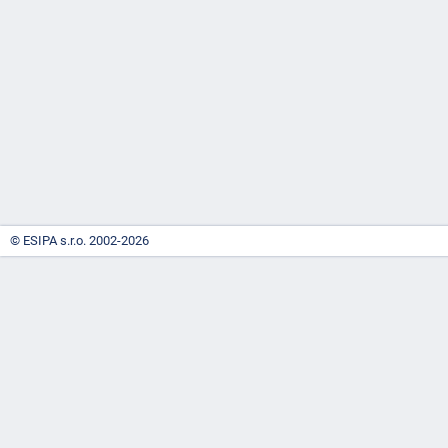
-
náhrady
© ESIPA s.r.o. 2002-2026