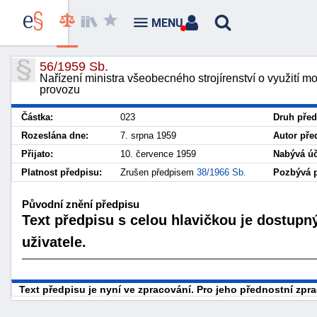
MENU
56/1959 Sb.
Nařízení ministra všeobecného strojírenství o využití m
provozu
Částka:
023
Druh před
Rozeslána dne:
7. srpna 1959
Autor pře
Přijato:
10. července 1959
Nabývá úč
Platnost předpisu:
Zrušen předpisem
38/1966 Sb.
Pozbývá p
Původní znění předpisu
Text předpisu s celou hlavičkou je dostupn
uživatele.
Text předpisu je nyní ve zpracování. Pro jeho přednostní zp