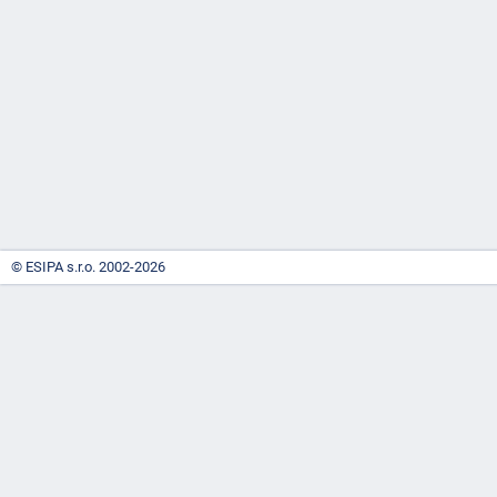
-
náhrady
© ESIPA s.r.o. 2002-2026