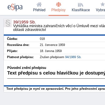
Přehled
Předpisy
Klasifikace
Vybr
39/1959 Sb.
Vyhláška ministra zahraničních věcí o Úmluvě mezi vlá
oblasti zdravotnictví
Částka:
018
Rozeslána dne:
21. července 1959
Přijato:
18. června 1959
Platnost předpisu:
Zrušen předpisem
94/1989 Sb.
Původní znění předpisu
Text předpisu s celou hlavičkou je dostupný
Text předpisu je nyní ve zpracování. Pro jeho přednostní zp