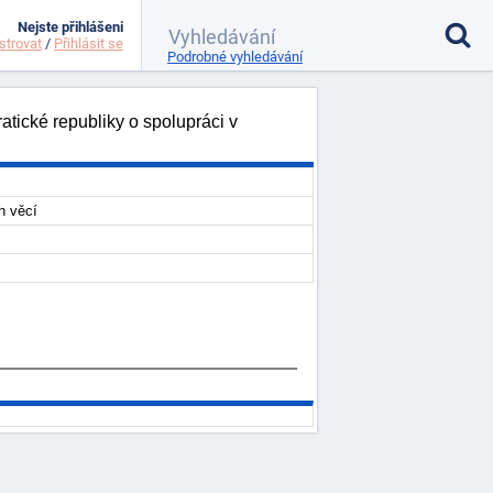
Nejste přihlášeni
strovat
/
Přihlásit se
Podrobné vyhledávání
tické republiky o spolupráci v
h věcí