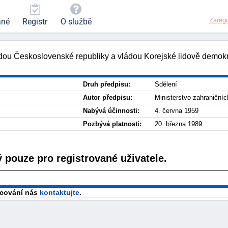
Zaregi
ané
Registr
O službě
dou Československé republiky a vládou Korejské lidově demokra
Druh předpisu:
Sdělení
Autor předpisu:
Ministerstvo zahraničníc
Nabývá účinnosti:
4. června 1959
Pozbývá platnosti:
20. března 1989
 pouze pro registrované uživatele.
racování nás
kontaktujte
.