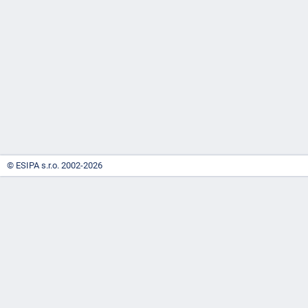
-
náhrady
© ESIPA s.r.o. 2002-2026