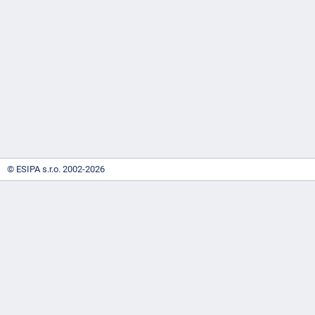
-
náhrady
© ESIPA s.r.o. 2002-2026