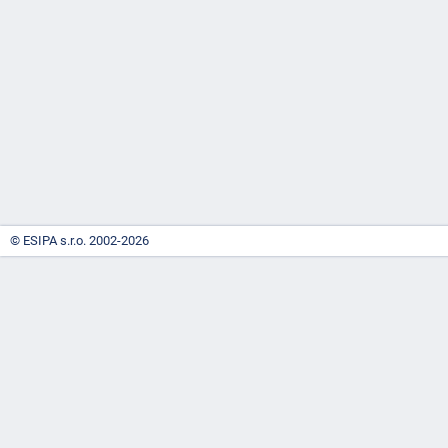
-
náhrady
© ESIPA s.r.o. 2002-2026