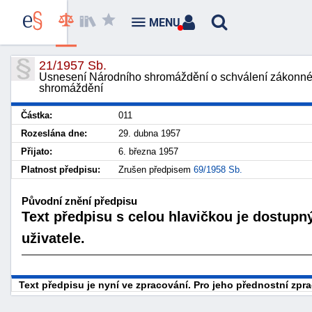
MENU
21/1957 Sb.
Usnesení Národního shromáždění o schválení zákonné
shromáždění
Částka:
011
Rozeslána dne:
29. dubna 1957
Přijato:
6. března 1957
Platnost předpisu:
Zrušen předpisem
69/1958 Sb.
Původní znění předpisu
Text předpisu s celou hlavičkou je dostupn
uživatele.
Text předpisu je nyní ve zpracování. Pro jeho přednostní zp