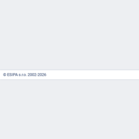
-
náhrady
© ESIPA s.r.o. 2002-2026