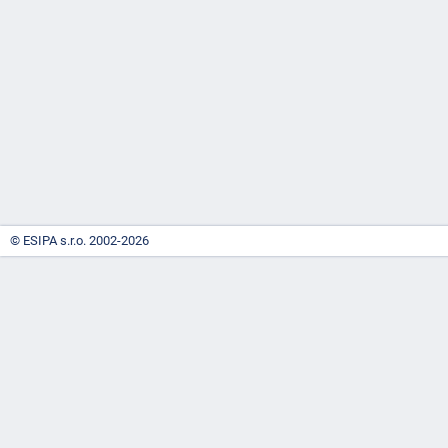
-
náhrady
© ESIPA s.r.o. 2002-2026