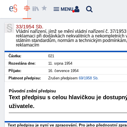
MENU
33/1954 Sb.
Vládní nařízení, jímž se mění vládní nařízení č. 37/195
reklamaci při dodávkách nekvalitních a nekompletních 
státním standardům, normám a technickým podmínkám, 
reklamacím
Částka:
021
Rozeslána dne:
11. srpna 1954
Přijato:
16. července 1954
Platnost předpisu:
Zrušen předpisem
69/1958 Sb.
Původní znění předpisu
Text předpisu s celou hlavičkou je dostupn
uživatele.
Text předpisu je nyní ve zpracování. Pro jeho přednostní zp