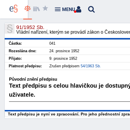
MENU
91/1952 Sb.
Vládní nařízení, kterým se provádí zákon o Českoslov
Částka:
041
Rozeslána dne:
24. prosince 1952
Přijato:
9. prosince 1952
Platnost předpisu:
Zrušen předpisem
54/1963 Sb.
Původní znění předpisu
Text předpisu s celou hlavičkou je dostupn
uživatele.
Text předpisu je nyní ve zpracování. Pro jeho přednostní zp