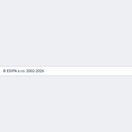
-
náhrady
© ESIPA s.r.o. 2002-2026