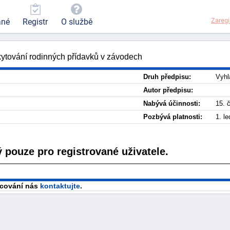
Zaregi
ané
Registr
O službě
ytování rodinných přídavků v závodech
Druh předpisu:
Vyhl
Autor předpisu:
Nabývá účinnosti:
15. 
Pozbývá platnosti:
1. l
 pouze pro registrované uživatele.
racování nás
kontaktujte
.