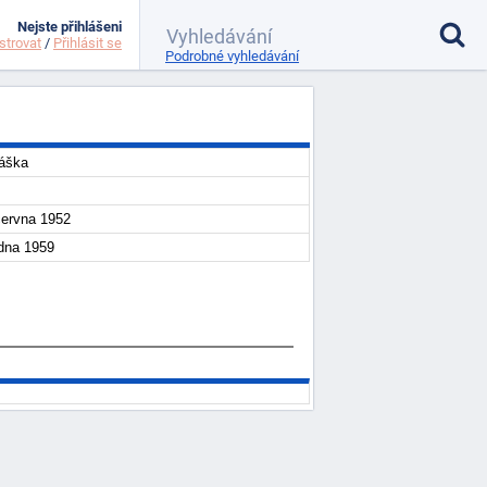
Nejste přihlášeni
strovat
/
Přihlásit se
Podrobné vyhledávání
áška
června 1952
edna 1959