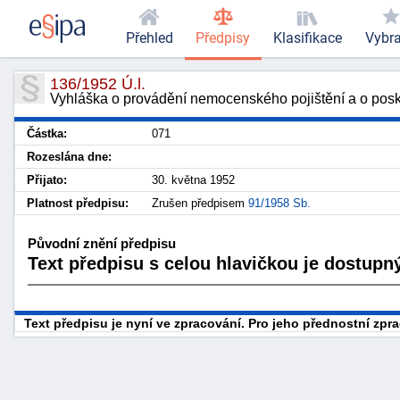
Přehled
Předpisy
Klasifikace
Vybr
136/1952 Ú.l.
Vyhláška o provádění nemocenského pojištění a o posk
Částka:
071
Rozeslána dne:
Přijato:
30. května 1952
Platnost předpisu:
Zrušen předpisem
91/1958 Sb.
Původní znění předpisu
Text předpisu s celou hlavičkou je dostupný
Text předpisu je nyní ve zpracování. Pro jeho přednostní zp