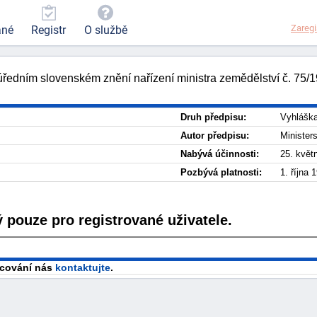
Zaregi
ané
Registr
O službě
 úředním slovenském znění nařízení ministra zemědělství č. 75/
Druh předpisu:
Vyhlášk
Autor předpisu:
Ministers
Nabývá účinnosti:
25. květ
Pozbývá platnosti:
1. října 
 pouze pro registrované uživatele.
racování nás
kontaktujte
.