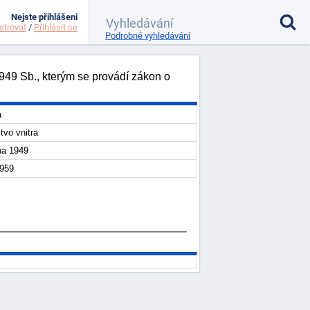
Nejste přihlášeni
strovat
/
Přihlásit se
Podrobné vyhledávání
1949 Sb., kterým se provádí zákon o
a
tvo vnitra
na 1949
1959