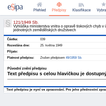
Přehled
Předpisy
Klasifikace
Vybr
121/1949 Sb.
Vyhláška ministerstva vnitra o opravě tiskových chyb v
jednotných zemědělských družstvech
Částka:
039
Rozeslána dne:
25. května 1949
Přijato:
Platnost předpisu:
Zrušen předpisem
49/1959 Sb.
Původní znění předpisu
Text předpisu s celou hlavičkou je dostupný
Text předpisu je nyní ve zpracování. Pro jeho přednostní zp