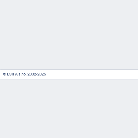
-
náhrady
© ESIPA s.r.o. 2002-2026