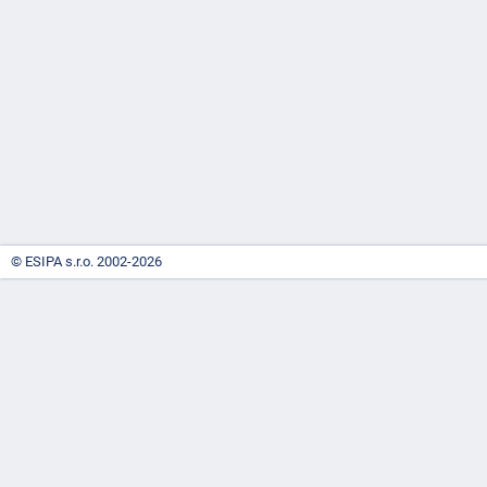
-
náhrady
© ESIPA s.r.o. 2002-2026