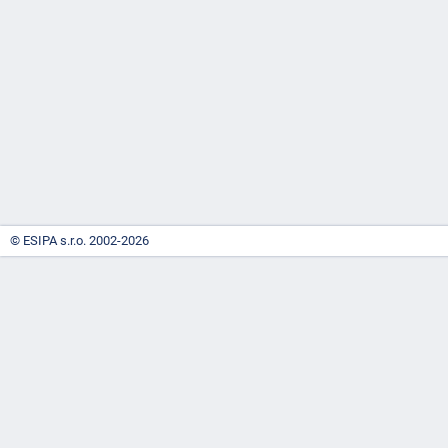
-
náhrady
© ESIPA s.r.o. 2002-2026