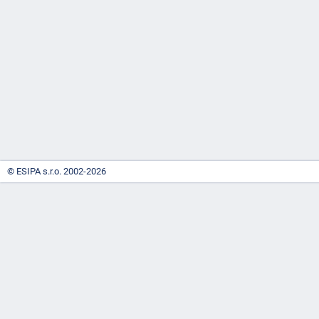
-
náhrady
© ESIPA s.r.o. 2002-2026