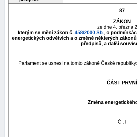
87
ZÁKON
ze dne 4. března 
kterým se mění zákon č.
458/2000 Sb.
, o podmínkác
energetických odvětvích a o změně některých zákonů 
předpisů, a další souvis
Parlament se usnesl na tomto zákoně České republiky
ČÁST PRVNÍ
náhrady
škody
Změna energetickéh
Čl. I