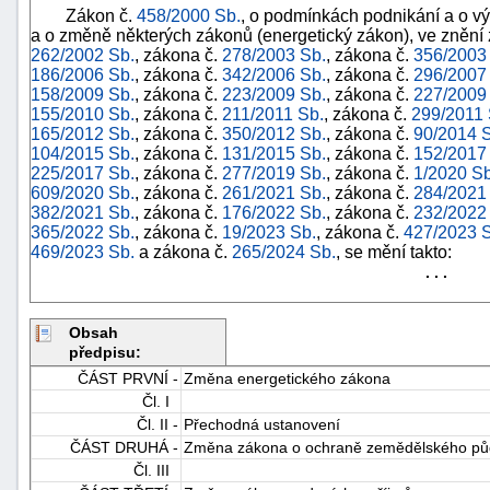
Zákon č.
458/2000 Sb.
, o podmínkách podnikání a o vý
a o změně některých zákonů (energetický zákon), ve znění
262/2002 Sb.
, zákona č.
278/2003 Sb.
, zákona č.
356/2003
186/2006 Sb.
, zákona č.
342/2006 Sb.
, zákona č.
296/2007
158/2009 Sb.
, zákona č.
223/2009 Sb.
, zákona č.
227/2009
155/2010 Sb.
, zákona č.
211/2011 Sb.
, zákona č.
299/2011 
165/2012 Sb.
, zákona č.
350/2012 Sb.
, zákona č.
90/2014 
104/2015 Sb.
, zákona č.
131/2015 Sb.
, zákona č.
152/2017
225/2017 Sb.
, zákona č.
277/2019 Sb.
, zákona č.
1/2020 Sb
609/2020 Sb.
, zákona č.
261/2021 Sb.
, zákona č.
284/2021
382/2021 Sb.
, zákona č.
176/2022 Sb.
, zákona č.
232/2022
365/2022 Sb.
, zákona č.
19/2023 Sb.
, zákona č.
427/2023 
469/2023 Sb.
a zákona č.
265/2024 Sb.
, se mění takto:
. . .
Obsah
předpisu:
+náhrady
ČÁST PRVNÍ -
Změna energetického zákona
Čl. I
Čl. II -
Přechodná ustanovení
ČÁST DRUHÁ -
Změna zákona o ochraně zemědělského pů
Čl. III