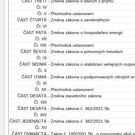
ČÁST TŘETÍ -
Změna zákona o daních z příjmů
Čl. IV
Čl. V -
Přechodná ustanovení
ČÁST ČTVRTÁ -
Změna zákona o zeměměřictví
Čl. VI
ČÁST PÁTÁ -
Změna zákona o hospodaření energií
Čl. VII
Čl. VIII -
Přechodná ustanovení
-
ČÁST ŠESTÁ -
Změna zákona o pohonných hmotách
Čl. IX
náhrady
ČÁST SEDMÁ -
Změna zákona o stabilizaci veřejných rozpo
Čl. X
ČÁST OSMÁ -
Změna zákona o podporovaných zdrojích en
Čl. XI
Čl. XII -
Přechodná ustanovení
ČÁST DEVÁTÁ -
Změna stavebního zákona
Čl. XIII
ČÁST DESÁTÁ -
Změna zákona č. 362/2021 Sb.
Čl. XIV
ČÁST JEDENÁCTÁ -
Změna zákona č. 382/2021 Sb.
Čl. XV
ČÁST DVANÁCTÁ -
Zákon č. 100/2001 Sb., o posuzování vlivů n