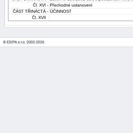
Čl. XVI -
Přechodné ustanovení
"náhradě
ČÁST TŘINÁCTÁ -
ÚČINNOST
škod"
Čl. XVII
© ESIPA s.r.o. 2002-2026