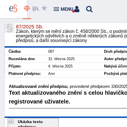
MENU
87/2025 Sb.
Zákon, kterým se mění zákon č. 458/2000 Sb., o podmín
energetických odvětvích a o změně některých zákonů (e
předpisů, a další související zákony
Částka:
087
Druh předpis
Rozeslána dne:
31. března 2025
Autor předpi
Přijato:
4. března 2025
Nabývá účinn
Platnost předpisu:
Ano
Pozbývá plat
Aktualizované znění předpisu
, provedené předpisem 330/2025 
Text aktualizovaného znění s celou hlavičk
registrované uživatele.
Ukázka textu
předpisu: