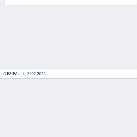
-
náhrady
© ESIPA s.r.o. 2002-2026