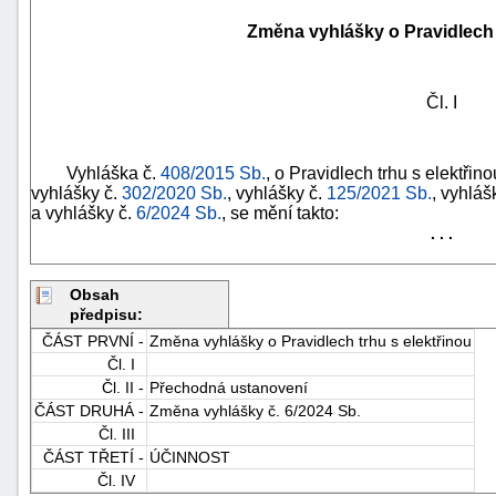
Změna vyhlášky o Pravidlech 
Čl. I
Vyhláška č.
408/2015 Sb.
, o Pravidlech trhu s elektřin
vyhlášky č.
302/2020 Sb.
, vyhlášky č.
125/2021 Sb.
, vyhláš
a vyhlášky č.
6/2024 Sb.
, se mění takto:
. . .
Obsah
předpisu:
ČÁST PRVNÍ -
Změna vyhlášky o Pravidlech trhu s elektřinou
Čl. I
+náhrady
Čl. II -
Přechodná ustanovení
ČÁST DRUHÁ -
Změna vyhlášky č. 6/2024 Sb.
Čl. III
ČÁST TŘETÍ -
ÚČINNOST
Čl. IV