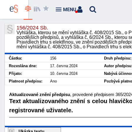
MENU
156/2024 Sb.
Vyhláška, kterou se mění vyhláška č. 408/2015 Sb., o Pr
pozdějších předpisů, a vyhláška č. 6/2024 Sb., kterou 
Pravidlech trhu s elektřinou, ve znění pozdějších předp
mění vyhláška č. 408/2015 Sb., o Pravidlech trhu s elek
Částka:
156
Druh předpisu:
Rozeslána dne:
17. června 2024
Autor předpisu
Přijato:
10. června 2024
Nabývá účinnos
Platnost předpisu:
Ano
Pozbývá platno
Aktualizované znění předpisu
, provedené předpisem 365/2024
Text aktualizovaného znění s celou hlavičk
registrované uživatele.
Ukázka textu