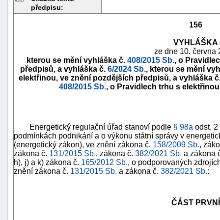
předpisu:
156
VYHLÁŠKA
ze dne 10. června 
kterou se mění vyhláška č.
408/2015 Sb.
, o Pravidle
předpisů, a vyhláška č.
6/2024 Sb.
, kterou se mění vy
elektřinou, ve znění pozdějších předpisů, a vyhláška č
408/2015 Sb.
, o Pravidlech trhu s elektřino
Energetický regulační úřad stanoví podle
§ 98a
odst. 2
podmínkách podnikání a o výkonu státní správy v energeti
náhrady
(energetický zákon), ve znění zákona č.
158/2009 Sb.
, zák
škody
zákona č.
131/2015 Sb.
, zákona č.
382/2021 Sb.
a zákona 
h), j) a k) zákona č.
165/2012 Sb.
, o podporovaných zdrojíc
znění zákona č.
131/2015 Sb.
a zákona č.
382/2021 Sb.
:
ČÁST PRVNÍ