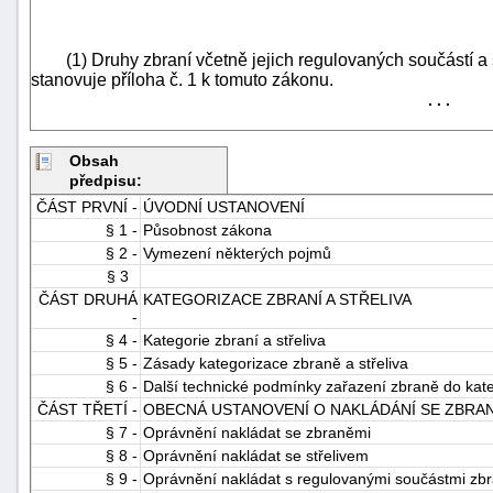
(1) Druhy zbraní včetně jejich regulovaných součástí a s
stanovuje příloha č. 1 k tomuto zákonu.
. . .
Obsah
předpisu:
-
ČÁST PRVNÍ -
ÚVODNÍ USTANOVENÍ
náhrady
§ 1 -
Působnost zákona
§ 2 -
Vymezení některých pojmů
§ 3
ČÁST DRUHÁ
KATEGORIZACE ZBRANÍ A STŘELIVA
-
§ 4 -
Kategorie zbraní a střeliva
§ 5 -
Zásady kategorizace zbraně a střeliva
§ 6 -
Další technické podmínky zařazení zbraně do ka
ČÁST TŘETÍ -
OBECNÁ USTANOVENÍ O NAKLÁDÁNÍ SE ZBRAN
§ 7 -
Oprávnění nakládat se zbraněmi
§ 8 -
Oprávnění nakládat se střelivem
§ 9 -
Oprávnění nakládat s regulovanými součástmi zbr