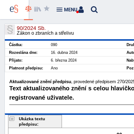
MENU
90/2024 Sb.
Zákon o zbraních a střelivu
Částka:
090
Dru
Rozeslána dne:
16. dubna 2024
Aut
Přijato:
6. března 2024
Nab
Platnost předpisu:
Ano
Poz
Aktualizované znění předpisu
, provedené předpisem 270/2025 
Text aktualizovaného znění s celou hlavičk
registrované uživatele.
Ukázka textu
předpisu: