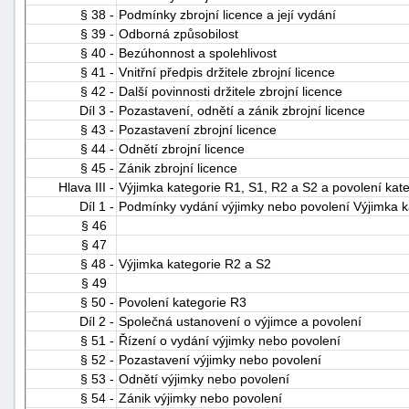
§ 38 -
Podmínky zbrojní licence a její vydání
§ 39 -
Odborná způsobilost
§ 40 -
Bezúhonnost a spolehlivost
§ 41 -
Vnitřní předpis držitele zbrojní licence
§ 42 -
Další povinnosti držitele zbrojní licence
Díl 3 -
Pozastavení, odnětí a zánik zbrojní licence
§ 43 -
Pozastavení zbrojní licence
§ 44 -
Odnětí zbrojní licence
§ 45 -
Zánik zbrojní licence
Hlava III -
Výjimka kategorie R1, S1, R2 a S2 a povolení kat
Díl 1 -
Podmínky vydání výjimky nebo povolení Výjimka k
§ 46
§ 47
§ 48 -
Výjimka kategorie R2 a S2
§ 49
§ 50 -
Povolení kategorie R3
Díl 2 -
Společná ustanovení o výjimce a povolení
§ 51 -
Řízení o vydání výjimky nebo povolení
§ 52 -
Pozastavení výjimky nebo povolení
§ 53 -
Odnětí výjimky nebo povolení
§ 54 -
Zánik výjimky nebo povolení