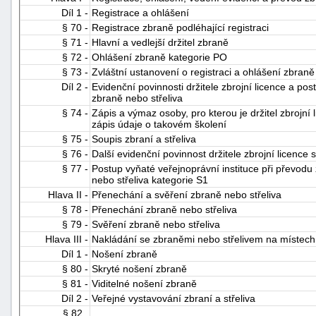
Díl 1 -
Registrace a ohlášení
§ 70 -
Registrace zbraně podléhající registraci
§ 71 -
Hlavní a vedlejší držitel zbraně
§ 72 -
Ohlášení zbraně kategorie PO
§ 73 -
Zvláštní ustanovení o registraci a ohlášení zbraně
Díl 2 -
Evidenční povinnosti držitele zbrojní licence a pos
zbraně nebo střeliva
§ 74 -
Zápis a výmaz osoby, pro kterou je držitel zbrojní 
zápis údaje o takovém školení
§ 75 -
Soupis zbraní a střeliva
§ 76 -
Další evidenční povinnost držitele zbrojní licence
§ 77 -
Postup vyňaté veřejnoprávní instituce při převodu 
nebo střeliva kategorie S1
Hlava II -
Přenechání a svěření zbraně nebo střeliva
§ 78 -
Přenechání zbraně nebo střeliva
§ 79 -
Svěření zbraně nebo střeliva
Hlava III -
Nakládání se zbraněmi nebo střelivem na místech 
Díl 1 -
Nošení zbraně
§ 80 -
Skryté nošení zbraně
§ 81 -
Viditelné nošení zbraně
Díl 2 -
Veřejné vystavování zbraní a střeliva
§ 82