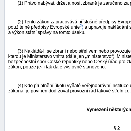
(1) Právo nabývat, držet a nosit zbraně je zaručeno za
(2) Tento zákon zapracovává příslušné předpisy Evrop
2
použitelné předpisy Evropské unie
)
a upravuje nakládání s
a výkon státní správy na tomto úseku.
(3) Nakládá-li se zbraní nebo střelivem nebo provozuje-li 
kterou je Ministerstvo vnitra (dále jen „ministerstvo“), Minis
bezpečnostní sbor České republiky nebo Český úřad pro zkou
zákon, pouze je-li tak dále výslovně stanoveno.
(4) Kdo při plnění úkolů vyňaté veřejnoprávní instituce u
zákona, je povinen dodržovat provozní řád takové střelnice.
+náhrady
Vymezení některýc
§ 2