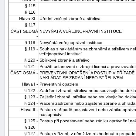
§ 115
§ 116
Hlava XI -
Úřední zničení zbraně a střeliva
§ 117
ČÁST SEDMÁ
NEVYŇATÁ VEŘEJNOPRÁVNÍ INSTITUCE
-
§ 118 -
Nevyňatá veřejnoprávní instituce
§ 119 -
Souhlas s nakládáním se zbraněmi a střelivem ne
veřejnoprávní institucí
§ 120 -
Sbírkové zbraně a střelivo
§ 121 -
Použití ustanovení o zbrojní licenci a provozovateli
ČÁST OSMÁ -
PREVENTIVNÍ OPATŘENÍ A POSTUP V PŘÍPADĚ
NAKLÁDAT SE ZBRANÍ NEBO STŘELIVEM
Hlava I -
Preventivní opatření
§ 122 -
Zadržení zbraně, střeliva nebo souvisejícího dokla
§ 123 -
Zajištění zbraně, střeliva nebo souvisejícího dokla
§ 124 -
Vrácení zadržené nebo zajištěné zbraně a úhrada n
Hlava II -
Postup v případě pozastavení nebo zániku oprávně
nástupnictví
§ 125 -
Postup při pozastavení nebo zániku oprávnění nak
§ 126
§ 127 -
Postup v řízení, v němž lze rozhodnout o propadn