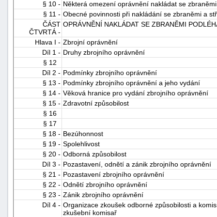
§ 10 -
Některá omezení oprávnění nakládat se zbraněmi 
"náhradě
§ 11 -
Obecné povinnosti při nakládání se zbraněmi a st
škod"
ČÁST
OPRÁVNĚNÍ NAKLÁDAT SE ZBRANĚMI PODLÉHA
ČTVRTÁ -
Hlava I -
Zbrojní oprávnění
Díl 1 -
Druhy zbrojního oprávnění
§ 12
Díl 2 -
Podmínky zbrojního oprávnění
§ 13 -
Podmínky zbrojního oprávnění a jeho vydání
§ 14 -
Věková hranice pro vydání zbrojního oprávnění
§ 15 -
Zdravotní způsobilost
§ 16
§ 17
§ 18 -
Bezúhonnost
§ 19 -
Spolehlivost
§ 20 -
Odborná způsobilost
Díl 3 -
Pozastavení, odnětí a zánik zbrojního oprávnění
§ 21 -
Pozastavení zbrojního oprávnění
§ 22 -
Odnětí zbrojního oprávnění
§ 23 -
Zánik zbrojního oprávnění
Díl 4 -
Organizace zkoušek odborné způsobilosti a komis
zkušební komisař