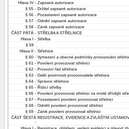
Hlava IV -
Zapsaná autorizace
§ 55 -
Držitel zapsané autorizace
§ 56 -
Pozastavení zapsané autorizace
§ 57 -
Odnětí zapsané autorizace
§ 58 -
Zánik zapsané autorizace
ČÁST PÁTÁ -
STŘELBA A STŘELNICE
Hlava I -
Střelba
§ 59
Hlava II -
Střelnice
§ 60 -
Vymezení a obecné podmínky provozování střelni
§ 61 -
Povolení provozovat střelnici
§ 62 -
Provozní řád střelnice
§ 63 -
Další povinnosti provozovatele střelnice
§ 64 -
Správce střelnice
§ 65 -
Řídící střelby
§ 66 -
Povolení provozovat střelnici na místě dřívější st
§ 67 -
Pozastavení povolení provozovat střelnici
§ 68 -
Odnětí povolení provozovat střelnici
§ 69 -
Zánik povolení provozovat střelnici
ČÁST ŠESTÁ
REGISTRACE, EVIDENCE A ZVLÁŠTNÍ USTANOV
-
Hlava I -
Registrace, ohlášení, vedení evidencí a převod zb