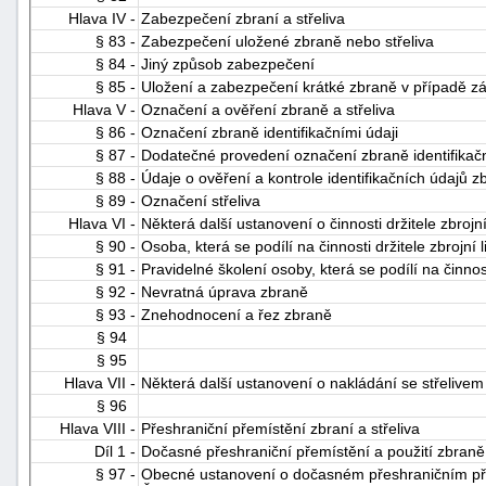
Hlava IV -
Zabezpečení zbraní a střeliva
§ 83 -
Zabezpečení uložené zbraně nebo střeliva
§ 84 -
Jiný způsob zabezpečení
§ 85 -
Uložení a zabezpečení krátké zbraně v případě z
Hlava V -
Označení a ověření zbraně a střeliva
§ 86 -
Označení zbraně identifikačními údaji
§ 87 -
Dodatečné provedení označení zbraně identifikačn
§ 88 -
Údaje o ověření a kontrole identifikačních údajů z
§ 89 -
Označení střeliva
Hlava VI -
Některá další ustanovení o činnosti držitele zbrojn
§ 90 -
Osoba, která se podílí na činnosti držitele zbrojní 
§ 91 -
Pravidelné školení osoby, která se podílí na činnost
§ 92 -
Nevratná úprava zbraně
§ 93 -
Znehodnocení a řez zbraně
§ 94
§ 95
Hlava VII -
Některá další ustanovení o nakládání se střelivem
§ 96
Hlava VIII -
Přeshraniční přemístění zbraní a střeliva
Díl 1 -
Dočasné přeshraniční přemístění a použití zbraně 
§ 97 -
Obecné ustanovení o dočasném přeshraničním přem