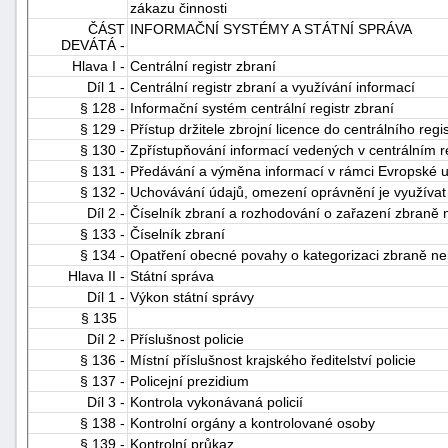
zákazu činnosti
ČÁST
INFORMAČNÍ SYSTÉMY A STÁTNÍ SPRÁVA
DEVÁTÁ -
Hlava I -
Centrální registr zbraní
Díl 1 -
Centrální registr zbraní a využívání informací
§ 128 -
Informační systém centrální registr zbraní
§ 129 -
Přístup držitele zbrojní licence do centrálního regi
§ 130 -
Zpřístupňování informací vedených v centrálním re
§ 131 -
Předávání a výměna informací v rámci Evropské u
§ 132 -
Uchovávání údajů, omezení oprávnění je využívat 
Díl 2 -
Číselník zbraní a rozhodování o zařazení zbraně n
§ 133 -
Číselník zbraní
§ 134 -
Opatření obecné povahy o kategorizaci zbraně neb
Hlava II -
Státní správa
Díl 1 -
Výkon státní správy
§ 135
Díl 2 -
Příslušnost policie
§ 136 -
Místní příslušnost krajského ředitelství policie
§ 137 -
Policejní prezidium
Díl 3 -
Kontrola vykonávaná policií
§ 138 -
Kontrolní orgány a kontrolované osoby
§ 139 -
Kontrolní průkaz