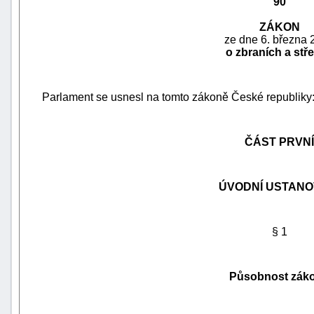
90
ZÁKON
ze dne 6. března 
o zbraních a stře
Parlament se usnesl na tomto zákoně České republiky
ČÁST PRVNÍ
ÚVODNÍ USTANO
náhrady
škody
§ 1
Působnost zák