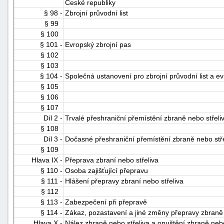
České republiky
§ 98 -
Zbrojní průvodní list
§ 99
§ 100
§ 101 -
Evropský zbrojní pas
§ 102
§ 103
§ 104 -
Společná ustanovení pro zbrojní průvodní list a e
§ 105
§ 106
§ 107
Díl 2 -
Trvalé přeshraniční přemístění zbraně nebo střeli
§ 108
Díl 3 -
Dočasné přeshraniční přemístění zbraně nebo stře
§ 109
Hlava IX -
Přeprava zbraní nebo střeliva
§ 110 -
Osoba zajišťující přepravu
§ 111 -
Hlášení přepravy zbraní nebo střeliva
§ 112
§ 113 -
Zabezpečení při přepravě
§ 114 -
Zákaz, pozastavení a jiné změny přepravy zbraně 
Hlava X -
Nález zbraně nebo střeliva a opuštění zbraně nebo