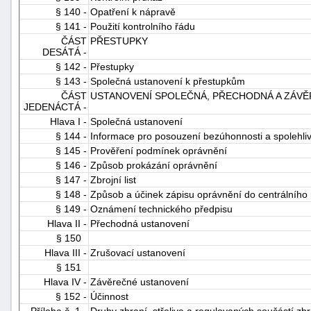
§ 140 -
Opatření k nápravě
§ 141 -
Použití kontrolního řádu
ČÁST
PŘESTUPKY
DESÁTÁ -
§ 142 -
Přestupky
§ 143 -
Společná ustanovení k přestupkům
ČÁST
USTANOVENÍ SPOLEČNÁ, PŘECHODNÁ A ZÁV
JEDENÁCTÁ -
Hlava I -
Společná ustanovení
§ 144 -
Informace pro posouzení bezúhonnosti a spolehliv
§ 145 -
Prověření podmínek oprávnění
§ 146 -
Způsob prokázání oprávnění
§ 147 -
Zbrojní list
§ 148 -
Způsob a účinek zápisu oprávnění do centrálního 
§ 149 -
Oznámení technického předpisu
Hlava II -
Přechodná ustanovení
§ 150
Hlava III -
Zrušovací ustanovení
§ 151
Hlava IV -
Závěrečné ustanovení
§ 152 -
Účinnost
Příloha č. 1 -
Druhy zbraní, střeliva a regulovaných součástí zbr