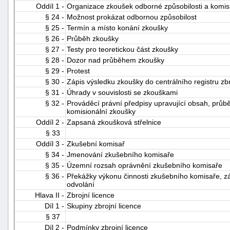
Oddíl 1 -
Organizace zkoušek odborné způsobilosti a komis
§ 24 -
Možnost prokázat odbornou způsobilost
§ 25 -
Termín a místo konání zkoušky
§ 26 -
Průběh zkoušky
§ 27 -
Testy pro teoretickou část zkoušky
§ 28 -
Dozor nad průběhem zkoušky
§ 29 -
Protest
§ 30 -
Zápis výsledku zkoušky do centrálního registru zb
§ 31 -
Úhrady v souvislosti se zkouškami
§ 32 -
Prováděcí právní předpisy upravující obsah, průb
komisionální zkoušky
Oddíl 2 -
Zapsaná zkoušková střelnice
§ 33
Oddíl 3 -
Zkušební komisař
§ 34 -
Jmenování zkušebního komisaře
§ 35 -
Územní rozsah oprávnění zkušebního komisaře
§ 36 -
Překážky výkonu činnosti zkušebního komisaře, z
odvolání
Hlava II -
Zbrojní licence
Díl 1 -
Skupiny zbrojní licence
§ 37
Díl 2 -
Podmínky zbrojní licence