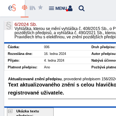
MENU
6/2024 Sb.
Vyhláška, kterou se mění vyhláška č. 408/2015 Sb., o Pr
pozdějších předpisů, a vyhláška č. 490/2021 Sb., ktero
Pravidlech trhu s elektřinou, ve znění pozdějších předp
Částka:
006
Druh předpisu:
Rozeslána dne:
16. ledna 2024
Autor předpisu
Přijato:
4. ledna 2024
Nabývá účinnos
Platnost předpisu:
Ano
Pozbývá platno
Aktualizované znění předpisu
, provedené předpisem 156/2024 
Text aktualizovaného znění s celou hlavičk
registrované uživatele.
Ukázka textu
předpisu: