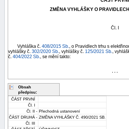
ČÁST PRVNÍ
ZMĚNA VYHLÁŠKY O PRAVIDLECH
Čl. I
Vyhláška č.
408/2015 Sb.
, o Pravidlech trhu s elektřin
vyhlášky č.
302/2020 Sb.
, vyhlášky č.
125/2021 Sb.
, vyhláš
č.
404/2022 Sb.
, se mění takto:
. . .
Obsah
předpisu:
+náhrady
ČÁST PRVNÍ
Čl. I
Čl. II -
Přechodná ustanovení
ČÁST DRUHÁ -
ZMĚNA VYHLÁŠKY Č. 490/2021 SB.
Čl. III