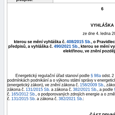
6
VYHLÁŠKA
ze dne 4. ledna 2
kterou se mění vyhláška č.
408/2015 Sb.
, o Pravidle
předpisů, a vyhláška č.
490/2021 Sb.
, kterou se mění v
elektřinou, ve znění pozdě
náhrady
Energetický regulační úřad stanoví podle
§ 98a
odst. 2
škody
podmínkách podnikání a o výkonu státní správy v energeti
(energetický zákon), ve znění zákona č.
158/2009 Sb.
, zák
zákona č.
131/2015 Sb.
a zákona č.
382/2021 Sb.
, a podle
č.
165/2012 Sb.
, o podporovaných zdrojích energie a o zm
č.
131/2015 Sb.
a zákona č.
382/2021 Sb.
: