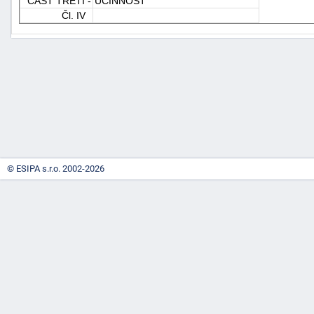
ČÁST TŘETÍ -
ÚČINNOST
Čl. IV
-
náhrady
© ESIPA s.r.o. 2002-2026