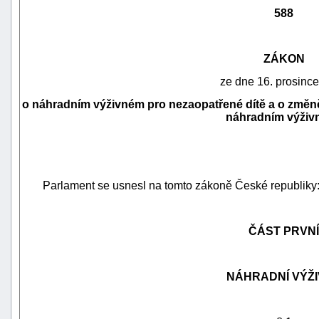
588
ZÁKON
ze dne 16. prosinc
o náhradním výživném pro nezaopatřené dítě a o změně
náhradním výživ
Parlament se usnesl na tomto zákoně České republiky
náhrady
škody
ČÁST PRVNÍ
NÁHRADNÍ VÝŽ