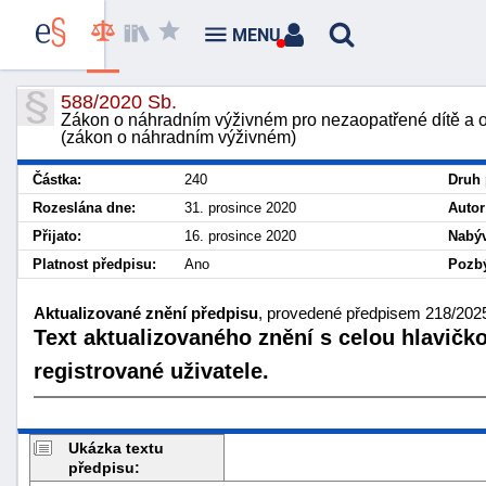
MENU
588/2020 Sb.
Zákon o náhradním výživném pro nezaopatřené dítě a 
(zákon o náhradním výživném)
Částka:
240
Druh 
Rozeslána dne:
31. prosince 2020
Autor
Přijato:
16. prosince 2020
Nabýv
Platnost předpisu:
Ano
Pozbý
Aktualizované znění předpisu
, provedené předpisem 218/2025
Text aktualizovaného znění s celou hlavičk
registrované uživatele.
Ukázka textu
předpisu: