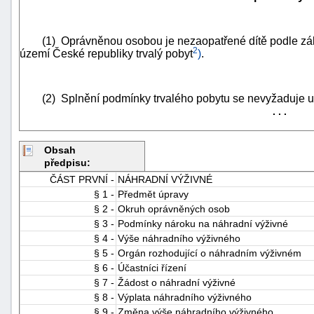
(1) Oprávněnou osobou je nezaopatřené dítě podle zákon
2
území České republiky trvalý pobyt
)
.
(2) Splnění podmínky trvalého pobytu se nevyžaduje u o
. . .
-
náhrady
Obsah
předpisu:
ČÁST PRVNÍ -
NÁHRADNÍ VÝŽIVNÉ
§ 1 -
Předmět úpravy
§ 2 -
Okruh oprávněných osob
§ 3 -
Podmínky nároku na náhradní výživné
§ 4 -
Výše náhradního výživného
§ 5 -
Orgán rozhodující o náhradním výživném
§ 6 -
Účastníci řízení
§ 7 -
Žádost o náhradní výživné
§ 8 -
Výplata náhradního výživného
§ 9 -
Změna výše náhradního výživného