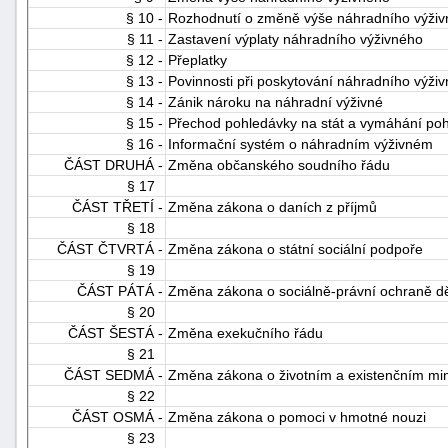
§ 10 -
Rozhodnutí o změně výše náhradního výži
"náhradě
§ 11 -
Zastavení výplaty náhradního výživného
škod"
§ 12 -
Přeplatky
§ 13 -
Povinnosti při poskytování náhradního výži
§ 14 -
Zánik nároku na náhradní výživné
§ 15 -
Přechod pohledávky na stát a vymáhání po
§ 16 -
Informační systém o náhradním výživném
ČÁST DRUHÁ -
Změna občanského soudního řádu
§ 17
ČÁST TŘETÍ -
Změna zákona o daních z příjmů
§ 18
ČÁST ČTVRTÁ -
Změna zákona o státní sociální podpoře
§ 19
ČÁST PÁTÁ -
Změna zákona o sociálně-právní ochraně dě
§ 20
ČÁST ŠESTÁ -
Změna exekučního řádu
§ 21
ČÁST SEDMÁ -
Změna zákona o životním a existenčním mi
§ 22
ČÁST OSMÁ -
Změna zákona o pomoci v hmotné nouzi
§ 23