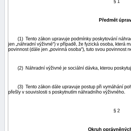
§ 1
Předmět úpra
(1) Tento zákon upravuje podmínky poskytování náhradn
jen „náhradní výživné“) v případě, že fyzická osoba, která 
povinnost (dále jen „povinná osoba“), tuto svou povinnost n
(2) Náhradní výživné je sociální dávka, kterou poskytuje 
(3) Tento zákon dále upravuje postup při vymáhání pohle
přešly v souvislosti s poskytnutím náhradního výživného.
+náhrady
§ 2
Okruh oprávněnýc