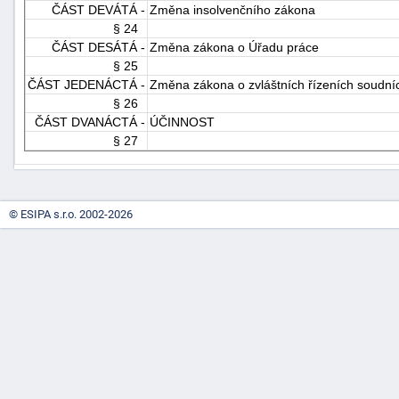
ČÁST DEVÁTÁ -
Změna insolvenčního zákona
§ 24
ČÁST DESÁTÁ -
Změna zákona o Úřadu práce
§ 25
ČÁST JEDENÁCTÁ -
Změna zákona o zvláštních řízeních soudní
§ 26
ČÁST DVANÁCTÁ -
ÚČINNOST
§ 27
© ESIPA s.r.o. 2002-2026