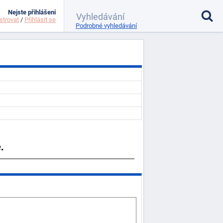
Nejste přihlášeni
strovat
/
Přihlásit se
Podrobné vyhledávání
.