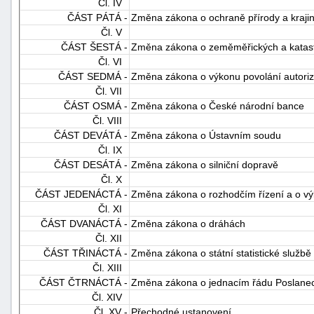
Čl. IV
ČÁST PÁTÁ -
Změna zákona o ochraně přírody a kraji
Čl. V
ČÁST ŠESTÁ -
Změna zákona o zeměměřických a katast
Čl. VI
ČÁST SEDMÁ -
Změna zákona o výkonu povolání autorizo
Čl. VII
ČÁST OSMÁ -
Změna zákona o České národní bance
Čl. VIII
ČÁST DEVÁTÁ -
Změna zákona o Ústavním soudu
Čl. IX
ČÁST DESÁTÁ -
Změna zákona o silniční dopravě
Čl. X
ČÁST JEDENÁCTÁ -
Změna zákona o rozhodčím řízení a o vý
Čl. XI
ČÁST DVANÁCTÁ -
Změna zákona o dráhách
Čl. XII
ČÁST TŘINÁCTÁ -
Změna zákona o státní statistické službě
Čl. XIII
ČÁST ČTRNÁCTÁ -
Změna zákona o jednacím řádu Poslane
Čl. XIV
Čl. XV -
Přechodné ustanovení