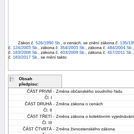
Zákon č.
526/1990 Sb.
, o cenách, ve znění zákona č.
135/19
č.
124/2003 Sb.
, zákona č.
354/2003 Sb.
, zákona č.
484/2004 Sb.
č.
183/2008 Sb.
, zákona č.
403/2009 Sb.
, zákona č.
457/2011 Sb.
č.
183/2017 Sb.
, se mění takto:
Obsah
předpisu:
ČÁST PRVNÍ -
Změna občanského soudního řádu
Čl. I
ČÁST DRUHÁ -
Změna zákona o cenách
Čl. II
ČÁST TŘETÍ -
Změna zákona o kolektivním vyjednáván
Čl. III
ČÁST ČTVRTÁ -
Změna živnostenského zákona