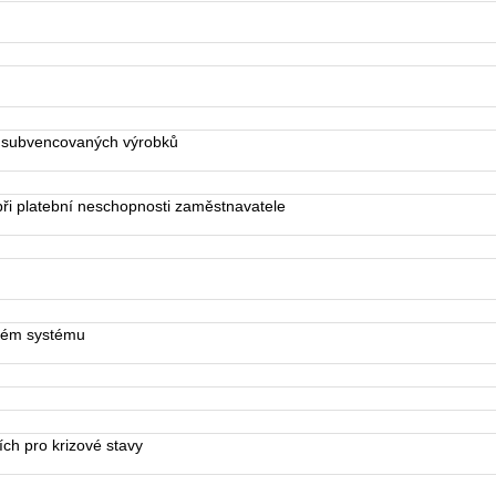
 subvencovaných výrobků
i platební neschopnosti zaměstnavatele
ném systému
h pro krizové stavy