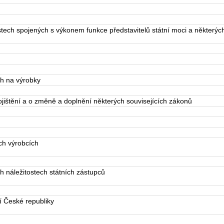
stech spojených s výkonem funkce představitelů státní moci a některýc
h na výrobky
ištění a o změně a doplnění některých souvisejících zákonů
ch výrobcích
h náležitostech státních zástupců
 České republiky