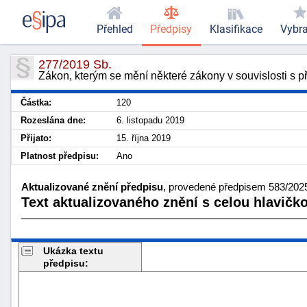
Přehled
Předpisy
Klasifikace
Vybr
277/2019 Sb.
Zákon, kterým se mění některé zákony v souvislosti s 
Částka:
120
Rozeslána dne:
6. listopadu 2019
Přijato:
15. října 2019
Platnost předpisu:
Ano
Aktualizované znění předpisu
, provedené předpisem 583/2025
Text aktualizovaného znění s celou hlavičk
Ukázka textu
předpisu: