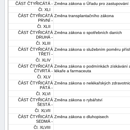
ČÁST ČTYŘICÁTÁ -
Změna zákona o Úřadu pro zastupování 
Čl. XLI
ČÁST ČTYŘICÁTÁ
Změna transplantačního zákona
PRVNÍ -
Čl. XLII
ČÁST ČTYŘICÁTÁ
Změna zákona o spotřebních daních
DRUHÁ -
Čl. XLIII
ČÁST ČTYŘICÁTÁ
Změna zákona o služebním poměru přísl
TŘETÍ -
Čl. XLIV
ČÁST ČTYŘICÁTÁ
Změna zákona o podmínkách získávání a u
ČTVRTÁ -
lékaře a farmaceuta
Čl. XLV
ČÁST ČTYŘICÁTÁ
Změna zákona o nelékařských zdravotni
PÁTÁ -
Čl. XLVI
ČÁST ČTYŘICÁTÁ
Změna zákona o rybářství
ŠESTÁ -
Čl. XLVII
ČÁST ČTYŘICÁTÁ
Změna zákona o dluhopisech
SEDMÁ -
Čl. XLVIII