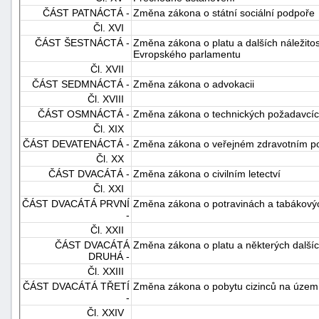
ČÁST PATNÁCTÁ -
Změna zákona o státní sociální podpoře
Čl. XVI
ČÁST ŠESTNÁCTÁ -
Změna zákona o platu a dalších náležito
Evropského parlamentu
Čl. XVII
ČÁST SEDMNÁCTÁ -
Změna zákona o advokacii
Čl. XVIII
ČÁST OSMNÁCTÁ -
Změna zákona o technických požadavcíc
Čl. XIX
ČÁST DEVATENÁCTÁ -
Změna zákona o veřejném zdravotním poj
Čl. XX
ČÁST DVACÁTÁ -
Změna zákona o civilním letectví
Čl. XXI
ČÁST DVACÁTÁ PRVNÍ
Změna zákona o potravinách a tabákový
-
Čl. XXII
ČÁST DVACÁTÁ
Změna zákona o platu a některých dalšíc
DRUHÁ -
Čl. XXIII
ČÁST DVACÁTÁ TŘETÍ
Změna zákona o pobytu cizinců na území
-
Čl. XXIV