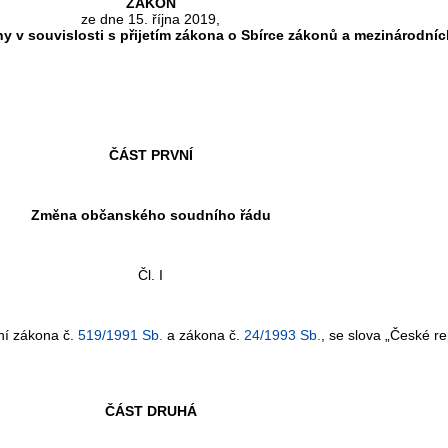
ZÁKON
ze dne 15. října 2019,
y v souvislosti s přijetím zákona o Sbírce zákonů a mezinárodní
ČÁST PRVNÍ
Změna občanského soudního řádu
Čl. I
ní zákona č.
519/1991 Sb.
a zákona č.
24/1993 Sb.
, se slova „České r
ČÁST DRUHÁ