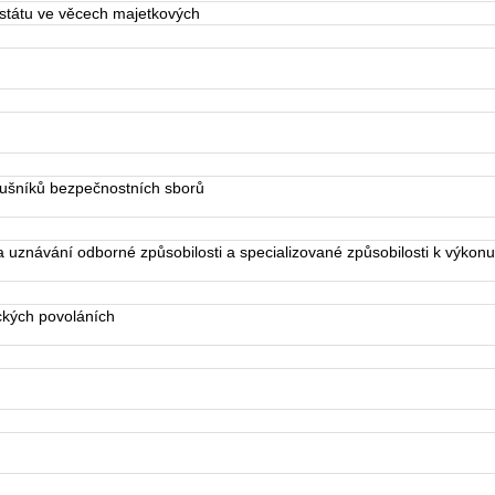
státu ve věcech majetkových
ušníků bezpečnostních sborů
znávání odborné způsobilosti a specializované způsobilosti k výkonu
ckých povoláních