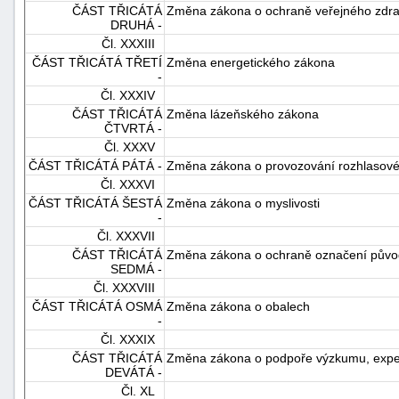
ČÁST TŘICÁTÁ
Změna zákona o ochraně veřejného zdra
DRUHÁ -
Čl. XXXIII
ČÁST TŘICÁTÁ TŘETÍ
Změna energetického zákona
-
Čl. XXXIV
ČÁST TŘICÁTÁ
Změna lázeňského zákona
ČTVRTÁ -
Čl. XXXV
ČÁST TŘICÁTÁ PÁTÁ -
Změna zákona o provozování rozhlasového
Čl. XXXVI
ČÁST TŘICÁTÁ ŠESTÁ
Změna zákona o myslivosti
-
Čl. XXXVII
ČÁST TŘICÁTÁ
Změna zákona o ochraně označení půvo
SEDMÁ -
Čl. XXXVIII
ČÁST TŘICÁTÁ OSMÁ
Změna zákona o obalech
-
Čl. XXXIX
ČÁST TŘICÁTÁ
Změna zákona o podpoře výzkumu, exper
DEVÁTÁ -
Čl. XL