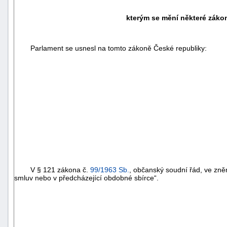
kterým se mění některé zákon
Parlament se usnesl na tomto zákoně České republiky:
V
§ 121
zákona č.
99/1963 Sb.
, občanský soudní řád, ve zně
smluv nebo v předcházející obdobné sbírce“.