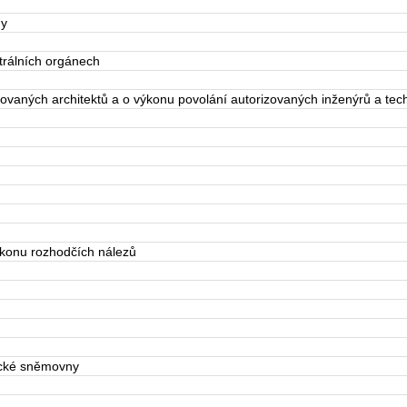
ny
rálních orgánech
vaných architektů a o výkonu povolání autorizovaných inženýrů a tec
konu rozhodčích nálezů
cké sněmovny