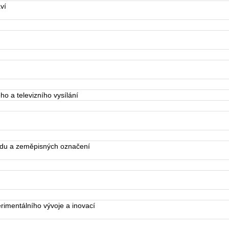
ví
 a televizního vysílání
du a zeměpisných označení
imentálního vývoje a inovací