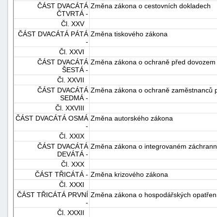
ČÁST DVACÁTÁ
Změna zákona o cestovních dokladech
ČTVRTÁ -
Čl. XXV
ČÁST DVACÁTÁ PÁTÁ
Změna tiskového zákona
-
Čl. XXVI
ČÁST DVACÁTÁ
Změna zákona o ochraně před dovozem
ŠESTÁ -
Čl. XXVII
ČÁST DVACÁTÁ
Změna zákona o ochraně zaměstnanců př
SEDMÁ -
Čl. XXVIII
ČÁST DVACÁTÁ OSMÁ
Změna autorského zákona
-
Čl. XXIX
ČÁST DVACÁTÁ
Změna zákona o integrovaném záchran
DEVÁTÁ -
Čl. XXX
ČÁST TŘICÁTÁ -
Změna krizového zákona
Čl. XXXI
ČÁST TŘICÁTÁ PRVNÍ
Změna zákona o hospodářských opatřeníc
-
Čl. XXXII