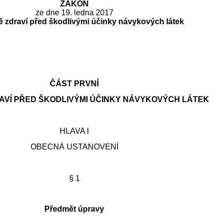
ZÁKON
ze dne 19. ledna 2017
 zdraví před škodlivými účinky návykových látek
:
ČÁST PRVNÍ
VÍ PŘED ŠKODLIVÝMI ÚČINKY NÁVYKOVÝCH LÁTEK
HLAVA I
OBECNÁ USTANOVENÍ
§ 1
Předmět úpravy