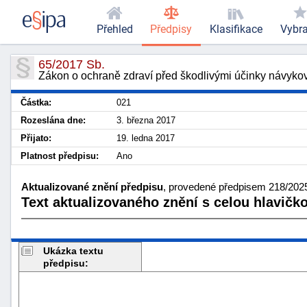
Přehled
Předpisy
Klasifikace
Vybr
65/2017 Sb.
Zákon o ochraně zdraví před škodlivými účinky návykov
Částka:
021
Rozeslána dne:
3. března 2017
Přijato:
19. ledna 2017
Platnost předpisu:
Ano
Aktualizované znění předpisu
, provedené předpisem 218/2025
Text aktualizovaného znění s celou hlavičk
Ukázka textu
předpisu: