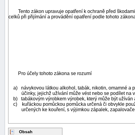
Tento zákon upravuje opatření k ochraně před škodami 
celků při přijímání a provádění opatření podle tohoto zákona
Pro účely tohoto zákona se rozumí
a) návykovou látkou alkohol, tabák, nikotin, omamné a ps
účinky, jejichž užívání může vést nebo se podílet na 
b) tabákovým výrobkem výrobek, který může být užíván a
c) kuřáckou pomůckou pomůcka určená či obvykle použív
určených ke kouření, s výjimkou zápalek, zapalovače
Obsah