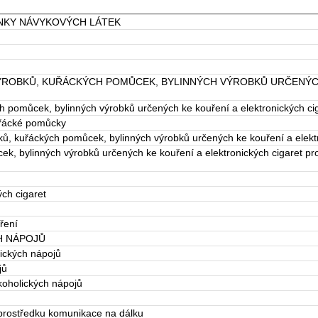
INKY NÁVYKOVÝCH LÁTEK
ROBKŮ, KUŘÁCKÝCH POMŮCEK, BYLINNÝCH VÝROBKŮ URČENÝC
 pomůcek, bylinných výrobků určených ke kouření a elektronických ci
uřácké pomůcky
ů, kuřáckých pomůcek, bylinných výrobků určených ke kouření a elektr
k, bylinných výrobků určených ke kouření a elektronických cigaret p
ch cigaret
ření
H NÁPOJŮ
ických nápojů
jů
koholických nápojů
 prostředku komunikace na dálku