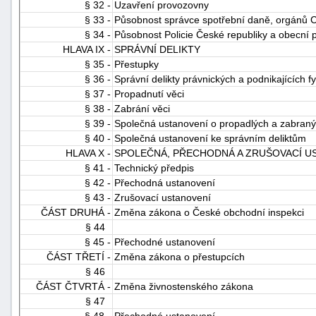
§ 32 -
Uzavření provozovny
§ 33 -
Působnost správce spotřební daně, orgánů C
§ 34 -
Působnost Policie České republiky a obecní p
HLAVA IX -
SPRÁVNÍ DELIKTY
§ 35 -
Přestupky
§ 36 -
Správní delikty právnických a podnikajících f
§ 37 -
Propadnutí věci
§ 38 -
Zabrání věci
§ 39 -
Společná ustanovení o propadlých a zabran
§ 40 -
Společná ustanovení ke správním deliktům
HLAVA X -
SPOLEČNÁ, PŘECHODNÁ A ZRUŠOVACÍ U
§ 41 -
Technický předpis
§ 42 -
Přechodná ustanovení
§ 43 -
Zrušovací ustanovení
ČÁST DRUHÁ -
Změna zákona o České obchodní inspekci
§ 44
§ 45 -
Přechodné ustanovení
ČÁST TŘETÍ -
Změna zákona o přestupcích
§ 46
ČÁST ČTVRTÁ -
Změna živnostenského zákona
§ 47
§ 48 -
Přechodné ustanovení