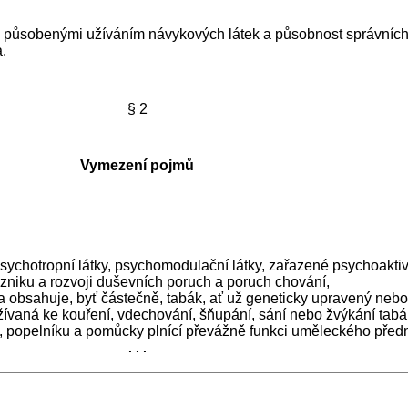
působenými užíváním návykových látek a působnost správníc
.
§ 2
Vymezení pojmů
ychotropní látky, psychomodulační látky, zařazené psychoaktivní
vzniku a rozvoji duševních poruch a poruch chování,
 obsahuje, byť částečně, tabák, ať už geneticky upravený neb
aná ke kouření, vdechování, šňupání, sání nebo žvýkání tabá
, popelníku a pomůcky plnící převážně funkci uměleckého před
. . .