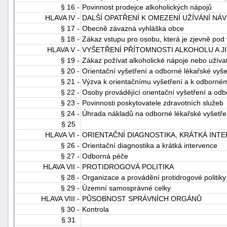
§ 16 -
Povinnost prodejce alkoholických nápojů
HLAVA IV -
DALŠÍ OPATŘENÍ K OMEZENÍ UŽÍVÁNÍ NÁ
§ 17 -
Obecně závazná vyhláška obce
§ 18 -
Zákaz vstupu pro osobu, která je zjevně pod 
HLAVA V -
VYŠETŘENÍ PŘÍTOMNOSTI ALKOHOLU A J
§ 19 -
Zákaz požívat alkoholické nápoje nebo užívat
§ 20 -
Orientační vyšetření a odborné lékařské vyše
§ 21 -
Výzva k orientačnímu vyšetření a k odborné
§ 22 -
Osoby provádějící orientační vyšetření a odb
§ 23 -
Povinnosti poskytovatele zdravotních služeb
§ 24 -
Úhrada nákladů na odborné lékařské vyšetře
§ 25
HLAVA VI -
ORIENTAČNÍ DIAGNOSTIKA, KRÁTKÁ IN
§ 26 -
Orientační diagnostika a krátká intervence
§ 27 -
Odborná péče
HLAVA VII -
PROTIDROGOVÁ POLITIKA
§ 28 -
Organizace a provádění protidrogové politiky
§ 29 -
Územní samosprávné celky
HLAVA VIII -
PŮSOBNOST SPRÁVNÍCH ORGÁNŮ
§ 30 -
Kontrola
§ 31