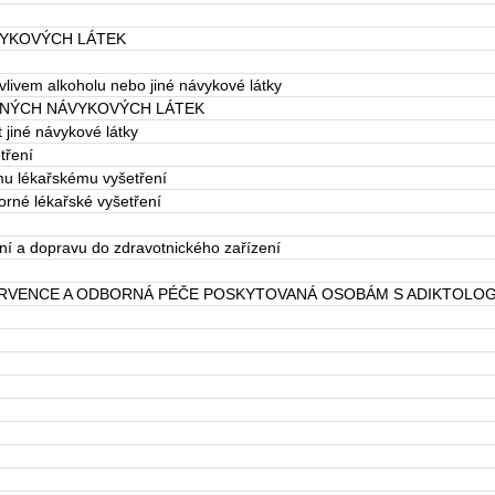
VYKOVÝCH LÁTEK
vlivem alkoholu nebo jiné návykové látky
INÝCH NÁVYKOVÝCH LÁTEK
 jiné návykové látky
tření
mu lékařskému vyšetření
orné lékařské vyšetření
ní a dopravu do zdravotnického zařízení
TERVENCE A ODBORNÁ PÉČE POSKYTOVANÁ OSOBÁM S ADIKTOL