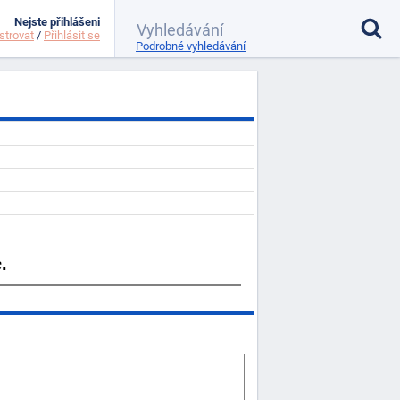
Nejste přihlášeni
strovat
/
Přihlásit se
Podrobné vyhledávání
.