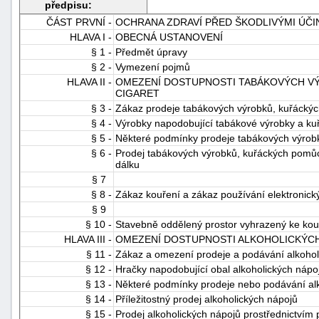
předpisu:
ČÁST PRVNÍ -
OCHRANA ZDRAVÍ PŘED ŠKODLIVÝMI ÚČ
HLAVA I -
OBECNÁ USTANOVENÍ
§ 1 -
Předmět úpravy
§ 2 -
Vymezení pojmů
HLAVA II -
OMEZENÍ DOSTUPNOSTI TABÁKOVÝCH VÝ
CIGARET
§ 3 -
Zákaz prodeje tabákových výrobků, kuřáckých
§ 4 -
Výrobky napodobující tabákové výrobky a k
§ 5 -
Některé podmínky prodeje tabákových výrobk
§ 6 -
Prodej tabákových výrobků, kuřáckých pomůce
dálku
§ 7
§ 8 -
Zákaz kouření a zákaz používání elektronický
§ 9
§ 10 -
Stavebně oddělený prostor vyhrazený ke kou
HLAVA III -
OMEZENÍ DOSTUPNOSTI ALKOHOLICKÝC
§ 11 -
Zákaz a omezení prodeje a podávání alkohol
§ 12 -
Hračky napodobující obal alkoholických nápo
§ 13 -
Některé podmínky prodeje nebo podávání al
§ 14 -
Příležitostný prodej alkoholických nápojů
§ 15 -
Prodej alkoholických nápojů prostřednictvím