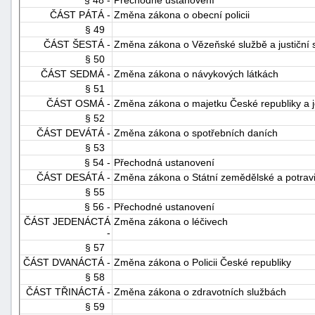
ČÁST PÁTÁ -
Změna zákona o obecní policii
§ 49
ČÁST ŠESTÁ -
Změna zákona o Vězeňské službě a justiční s
§ 50
ČÁST SEDMÁ -
Změna zákona o návykových látkách
§ 51
ČÁST OSMÁ -
Změna zákona o majetku České republiky a je
§ 52
ČÁST DEVÁTÁ -
Změna zákona o spotřebních daních
§ 53
§ 54 -
Přechodná ustanovení
ČÁST DESÁTÁ -
Změna zákona o Státní zemědělské a potravi
§ 55
§ 56 -
Přechodné ustanovení
ČÁST JEDENÁCTÁ
Změna zákona o léčivech
-
§ 57
ČÁST DVANÁCTÁ -
Změna zákona o Policii České republiky
§ 58
ČÁST TŘINÁCTÁ -
Změna zákona o zdravotních službách
§ 59