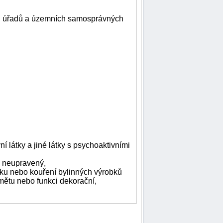
h úřadů a územních samosprávných
 látky a jiné látky s psychoaktivními
o neupravený,
ku nebo kouření bylinných výrobků
mětu nebo funkci dekorační,