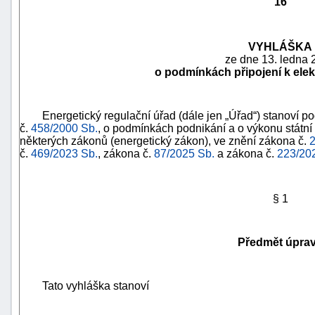
16
VYHLÁŠKA
ze dne 13. ledna 
o podmínkách připojení k elek
Energetický regulační úřad (dále jen „Úřad“) stanoví p
č.
458/2000 Sb.
, o podmínkách podnikání a o výkonu státní
některých zákonů (energetický zákon), ve znění zákona č.
2
č.
469/2023 Sb.
, zákona č.
87/2025 Sb.
a zákona č.
223/20
§ 1
náhrady
škody
Předmět úpra
Tato vyhláška stanoví