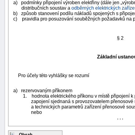
a) podmínky připojení výroben elektřiny (dále jen „výrob
distribučních soustav a
odběrných elektrických zaříze
b) způsob stanovení podílu nákladů spojených s připoje
c) pravidla pro posuzování souběžných požadavků na př
§ 2
Základní ustano
Pro účely této vyhlášky se rozumí
a) rezervovaným příkonem
1. hodnota elektrického příkonu v místě připojení 
zapojení sjednaná s provozovatelem přenosové
+náhrady
a technických parametrů zařízení přenosové sous
nebo
. . .
Obsah