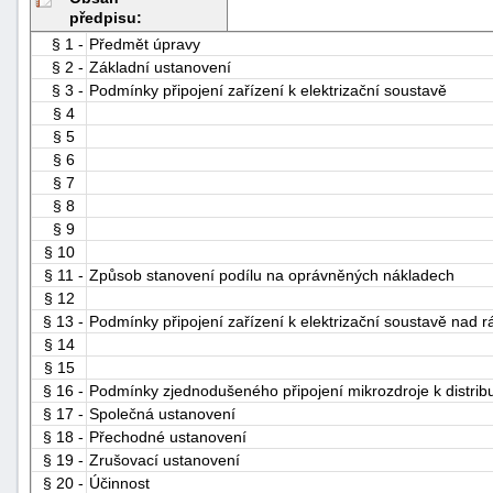
předpisu:
§ 1 -
Předmět úpravy
§ 2 -
Základní ustanovení
§ 3 -
Podmínky připojení zařízení k elektrizační soustavě
§ 4
§ 5
§ 6
§ 7
-
§ 8
náhrady
§ 9
§ 10
§ 11 -
Způsob stanovení podílu na oprávněných nákladech
§ 12
§ 13 -
Podmínky připojení zařízení k elektrizační soustavě nad 
§ 14
§ 15
§ 16 -
Podmínky zjednodušeného připojení mikrozdroje k distrib
§ 17 -
Společná ustanovení
§ 18 -
Přechodné ustanovení
§ 19 -
Zrušovací ustanovení
§ 20 -
Účinnost