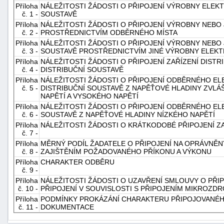
Příloha
NÁLEŽITOSTI ŽÁDOSTI O PŘIPOJENÍ VÝROBNY ELEK
"náhradě
č. 1 -
SOUSTAVĚ
škod"
Příloha
NÁLEŽITOSTI ŽÁDOSTI O PŘIPOJENÍ VÝROBNY NEBO J
č. 2 -
PROSTŘEDNICTVÍM ODBĚRNÉHO MÍSTA
Příloha
NÁLEŽITOSTI ŽÁDOSTI O PŘIPOJENÍ VÝROBNY NEBO 
č. 3 -
SOUSTAVĚ PROSTŘEDNICTVÍM JINÉ VÝROBNY ELEKT
Příloha
NÁLEŽITOSTI ŽÁDOSTI O PŘIPOJENÍ ZAŘÍZENÍ DIST
č. 4 -
DISTRIBUČNÍ SOUSTAVĚ
Příloha
NÁLEŽITOSTI ŽÁDOSTI O PŘIPOJENÍ ODBĚRNÉHO EL
č. 5 -
DISTRIBUČNÍ SOUSTAVĚ Z NAPĚŤOVÉ HLADINY ZVLÁ
NAPĚTÍ A VYSOKÉHO NAPĚTÍ
Příloha
NÁLEŽITOSTI ŽÁDOSTI O PŘIPOJENÍ ODBĚRNÉHO ELE
č. 6 -
SOUSTAVĚ Z NAPĚŤOVÉ HLADINY NÍZKÉHO NAPĚTÍ
Příloha
NÁLEŽITOSTI ŽÁDOSTI O KRÁTKODOBÉ PŘIPOJENÍ ZA
č. 7 -
Příloha
MĚRNÝ PODÍL ŽADATELE O PŘIPOJENÍ NA OPRÁVNĚ
č. 8 -
ZAJIŠTĚNÍM POŽADOVANÉHO PŘÍKONU A VÝKONU
Příloha
CHARAKTER ODBĚRU
č. 9 -
Příloha
NÁLEŽITOSTI ŽÁDOSTI O UZAVŘENÍ SMLOUVY O PŘI
č. 10 -
PŘIPOJENÍ V SOUVISLOSTI S PŘIPOJENÍM MIKROZDR
Příloha
PODMÍNKY PROKÁZÁNÍ CHARAKTERU PŘIPOJOVANÉH
č. 11 -
DOKUMENTACE