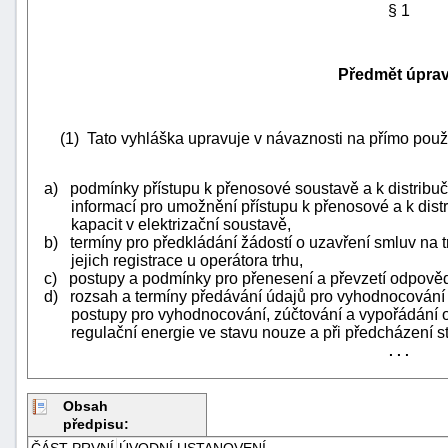
§ 1
Předmět úpra
(1) Tato vyhláška upravuje v návaznosti na přímo použi
a) podmínky přístupu k přenosové soustavě a k distrib
informací pro umožnění přístupu k přenosové a k dist
kapacit v elektrizační soustavě,
b) termíny pro předkládání žádostí o uzavření smluv na tr
jejich registrace u operátora trhu,
c) postupy a podmínky pro přenesení a převzetí odpověd
d) rozsah a termíny předávání údajů pro vyhodnocování 
postupy pro vyhodnocování, zúčtování a vypořádání o
regulační energie ve stavu nouze a při předcházení s
+náhrady
. . .
Obsah
předpisu:
ČÁST PRVNÍ
ÚVODNÍ USTANOVENÍ