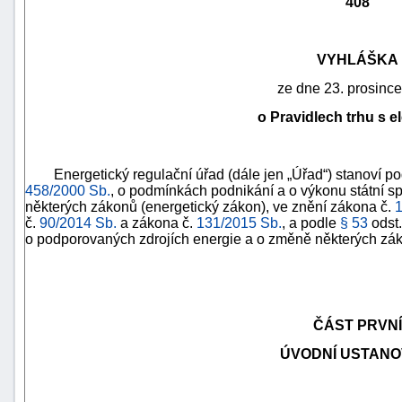
408
VYHLÁŠKA
ze dne 23. prosinc
o Pravidlech trhu s e
Energetický regulační úřad (dále jen „Úřad“) stanoví p
458/2000 Sb.
, o podmínkách podnikání a o výkonu státní s
některých zákonů (energetický zákon), ve znění zákona č.
1
č.
90/2014 Sb.
a zákona č.
131/2015 Sb.
, a podle
§ 53
odst.
o podporovaných zdrojích energie a o změně některých zák
náhrady
škody
ČÁST PRVNÍ
ÚVODNÍ USTANO