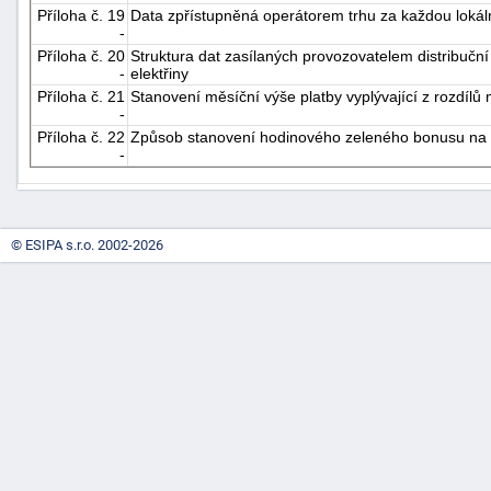
Příloha č. 19
Data zpřístupněná operátorem trhu za každou lokáln
-
Příloha č. 20
Struktura dat zasílaných provozovatelem distribuční
-
elektřiny
Příloha č. 21
Stanovení měsíční výše platby vyplývající z rozdíl
-
Příloha č. 22
Způsob stanovení hodinového zeleného bonusu na e
-
© ESIPA s.r.o. 2002-2026