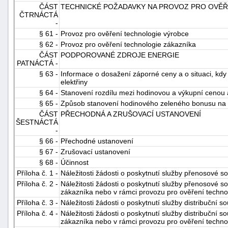
ČÁST
TECHNICKÉ POŽADAVKY NA PROVOZ PRO OVĚŘ
ČTRNÁCTÁ
-
§ 61 -
Provoz pro ověření technologie výrobce
§ 62 -
Provoz pro ověření technologie zákazníka
ČÁST
PODPOROVANÉ ZDROJE ENERGIE
PATNÁCTÁ -
§ 63 -
Informace o dosažení záporné ceny a o situaci, kd
elektřiny
§ 64 -
Stanovení rozdílu mezi hodinovou a výkupní cenou 
§ 65 -
Způsob stanovení hodinového zeleného bonusu na e
ČÁST
PŘECHODNÁ A ZRUŠOVACÍ USTANOVENÍ
ŠESTNÁCTÁ
-
§ 66 -
Přechodné ustanovení
§ 67 -
Zrušovací ustanovení
§ 68 -
Účinnost
Příloha č. 1 -
Náležitosti žádosti o poskytnutí služby přenosové s
Příloha č. 2 -
Náležitosti žádosti o poskytnutí služby přenosové s
zákazníka nebo v rámci provozu pro ověření techno
Příloha č. 3 -
Náležitosti žádosti o poskytnutí služby distribuční s
Příloha č. 4 -
Náležitosti žádosti o poskytnutí služby distribuční 
zákazníka nebo v rámci provozu pro ověření techno