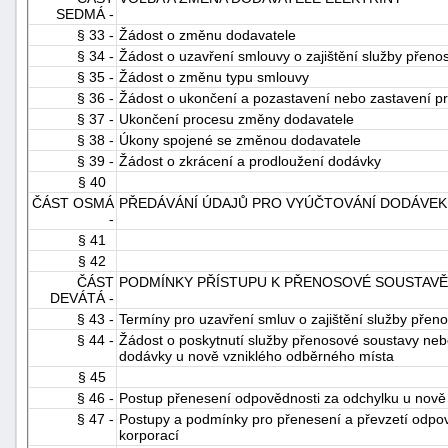
SEDMÁ -
§ 33 -
Žádost o změnu dodavatele
§ 34 -
Žádost o uzavření smlouvy o zajištění služby přeno
§ 35 -
Žádost o změnu typu smlouvy
§ 36 -
Žádost o ukončení a pozastavení nebo zastavení 
§ 37 -
Ukončení procesu změny dodavatele
§ 38 -
Úkony spojené se změnou dodavatele
§ 39 -
Žádost o zkrácení a prodloužení dodávky
§ 40
ČÁST OSMÁ
PŘEDÁVÁNÍ ÚDAJŮ PRO VYÚČTOVÁNÍ DODÁVEK 
-
§ 41
§ 42
ČÁST
PODMÍNKY PŘÍSTUPU K PŘENOSOVÉ SOUSTAVĚ 
DEVÁTÁ -
§ 43 -
Termíny pro uzavření smluv o zajištění služby přen
§ 44 -
Žádost o poskytnutí služby přenosové soustavy nebo
dodávky u nově vzniklého odběrného místa
§ 45
§ 46 -
Postup přenesení odpovědnosti za odchylku u nově 
§ 47 -
Postupy a podmínky pro přenesení a převzetí odpo
korporací