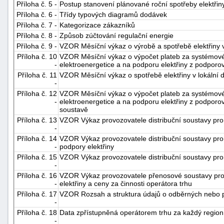
Příloha č. 5 -
Postup stanovení plánované roční spotřeby elektři
Příloha č. 6 -
Třídy typových diagramů dodávek
Příloha č. 7 -
Kategorizace zákazníků
Příloha č. 8 -
Způsob zúčtování regulační energie
Příloha č. 9 -
VZOR Měsíční výkaz o výrobě a spotřebě elektřiny 
Příloha č. 10
VZOR Měsíční výkaz o výpočet plateb za systémové s
-
elektroenergetice a na podporu elektřiny z podpor
Příloha č. 11
VZOR Měsíční výkaz o spotřebě elektřiny v lokální d
-
Příloha č. 12
VZOR Měsíční výkaz o výpočet plateb za systémové s
-
elektroenergetice a na podporu elektřiny z podporov
soustavě
Příloha č. 13
VZOR Výkaz provozovatele distribuční soustavy pro 
-
Příloha č. 14
VZOR Výkaz provozovatele distribuční soustavy pro
-
podpory elektřiny
Příloha č. 15
VZOR Výkaz provozovatele distribuční soustavy pr
-
Příloha č. 16
VZOR Výkaz provozovatele přenosové soustavy pro
-
elektřiny a ceny za činnosti operátora trhu
Příloha č. 17
VZOR Rozsah a struktura údajů o odběrných nebo p
-
Příloha č. 18
Data zpřístupněná operátorem trhu za každý regio
-