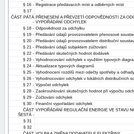
§ 16 -
Registrace předávacích míst a odběrných míst
"náhradě
§ 17
škod"
ČÁST PÁTÁ
PŘENESENÍ A PŘEVZETÍ ODPOVĚDNOSTI ZA O
-
VYPOŘÁDÁNÍ ODCHYLEK
§ 18 -
Odpovědnost za odchylku
§ 19 -
Předávání údajů provozovatelem přenosové soustav
§ 20 -
Předávání údajů provozovatelem distribuční sousta
§ 21 -
Předávání údajů subjektem zúčtování
§ 22 -
Předávání skutečných hodnot dodávek
§ 23 -
Vyhodnocování odchylek s využitím typových diagr
§ 24 -
Aktualizace typových diagramů
§ 25 -
Vyhodnocení rozdílů mezi odečty spotřeby a odhad
§ 26 -
Vyhodnocování odchylek v lokálních distribučních s
§ 27 -
Výpočet odchylek
§ 28 -
Zaokrouhlování skutečných hodnot při výpočtu odch
§ 29 -
Zúčtování odchylek
§ 30 -
Finanční vypořádání odchylek
ČÁST
VYPOŘÁDÁNÍ REGULAČNÍ ENERGIE VE STAVU N
ŠESTÁ -
§ 31
§ 32
ČÁST
VOLBA A ZMĚNA DODAVATELE ELEKTŘINY