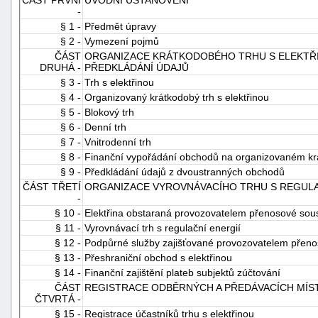
-
§ 1 -
Předmět úpravy
§ 2 -
Vymezení pojmů
ČÁST
ORGANIZACE KRÁTKODOBÉHO TRHU S ELEKTŘI
DRUHÁ -
PŘEDKLÁDÁNÍ ÚDAJŮ
§ 3 -
Trh s elektřinou
§ 4 -
Organizovaný krátkodobý trh s elektřinou
§ 5 -
Blokový trh
-
§ 6 -
Denní trh
náhrady
§ 7 -
Vnitrodenní trh
§ 8 -
Finanční vypořádání obchodů na organizovaném krá
§ 9 -
Předkládání údajů z dvoustranných obchodů
ČÁST TŘETÍ
ORGANIZACE VYROVNÁVACÍHO TRHU S REGULA
-
§ 10 -
Elektřina obstaraná provozovatelem přenosové sou
§ 11 -
Vyrovnávací trh s regulační energií
§ 12 -
Podpůrné služby zajišťované provozovatelem přeno
§ 13 -
Přeshraniční obchod s elektřinou
§ 14 -
Finanční zajištění plateb subjektů zúčtování
ČÁST
REGISTRACE ODBĚRNÝCH A PŘEDÁVACÍCH MÍS
ČTVRTÁ -
§ 15 -
Registrace účastníků trhu s elektřinou