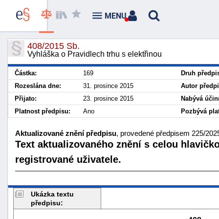
MENU
408/2015 Sb.
Vyhláška o Pravidlech trhu s elektřinou
Částka:
169
Druh předpi
Rozeslána dne:
31. prosince 2015
Autor předpi
Přijato:
23. prosince 2015
Nabývá účin
Platnost předpisu:
Ano
Pozbývá plat
Aktualizované znění předpisu
, provedené předpisem 225/2025 
Text aktualizovaného znění s celou hlavičk
registrované uživatele.
Ukázka textu
předpisu: