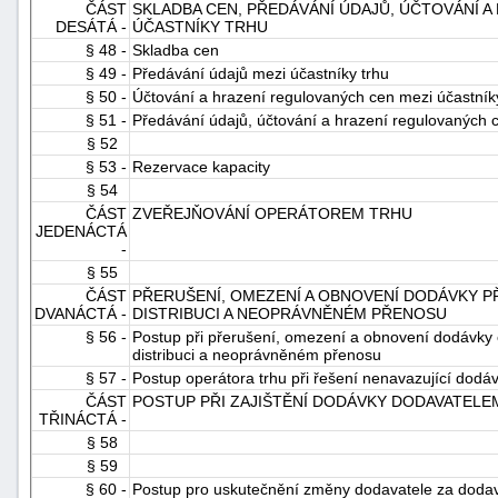
ČÁST
SKLADBA CEN, PŘEDÁVÁNÍ ÚDAJŮ, ÚČTOVÁNÍ 
DESÁTÁ -
ÚČASTNÍKY TRHU
§ 48 -
Skladba cen
§ 49 -
Předávání údajů mezi účastníky trhu
§ 50 -
Účtování a hrazení regulovaných cen mezi účastník
§ 51 -
Předávání údajů, účtování a hrazení regulovaných 
§ 52
§ 53 -
Rezervace kapacity
§ 54
ČÁST
ZVEŘEJŇOVÁNÍ OPERÁTOREM TRHU
JEDENÁCTÁ
-
§ 55
ČÁST
PŘERUŠENÍ, OMEZENÍ A OBNOVENÍ DODÁVKY 
DVANÁCTÁ -
DISTRIBUCI A NEOPRÁVNĚNÉM PŘENOSU
§ 56 -
Postup při přerušení, omezení a obnovení dodávky
distribuci a neoprávněném přenosu
§ 57 -
Postup operátora trhu při řešení nenavazující dodá
ČÁST
POSTUP PŘI ZAJIŠTĚNÍ DODÁVKY DODAVATELE
TŘINÁCTÁ -
§ 58
§ 59
§ 60 -
Postup pro uskutečnění změny dodavatele za dodav