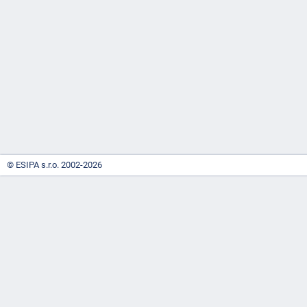
-
náhrady
© ESIPA s.r.o. 2002-2026