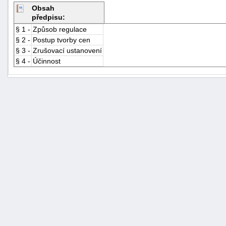
Obsah
předpisu:
§ 1 -
Způsob regulace
§ 2 -
Postup tvorby cen
§ 3 -
Zrušovací ustanovení
§ 4 -
Účinnost
+náhrady