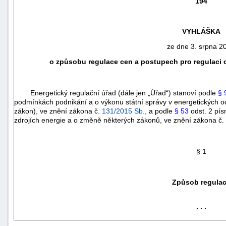
194
VYHLÁŠKA
ze dne 3. srpna 2
o způsobu regulace cen a postupech pro regulaci ce
Energetický regulační úřad (dále jen „Úřad“) stanoví podle
§ 
podmínkách podnikání a o výkonu státní správy v energetických o
zákon), ve znění zákona č.
131/2015 Sb.
, a podle
§ 53
odst. 2 pís
zdrojích energie a o změně některých zákonů, ve znění zákona č.
náhrady
§ 1
škody
Způsob regula
. . .