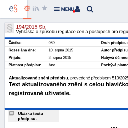
MENU
194/2015 Sb.
Vyhláška o způsobu regulace cen a postupech pro regula
Částka:
080
Druh předpisu:
Rozeslána dne:
10. srpna 2015
Autor předpisu
Přijato:
3. srpna 2015
Nabývá účinnos
Platnost předpisu:
Ano
Pozbývá platno
Aktualizované znění předpisu
, provedené předpisem 513/2025 
Text aktualizovaného znění s celou hlavičk
registrované uživatele.
Ukázka textu
předpisu: