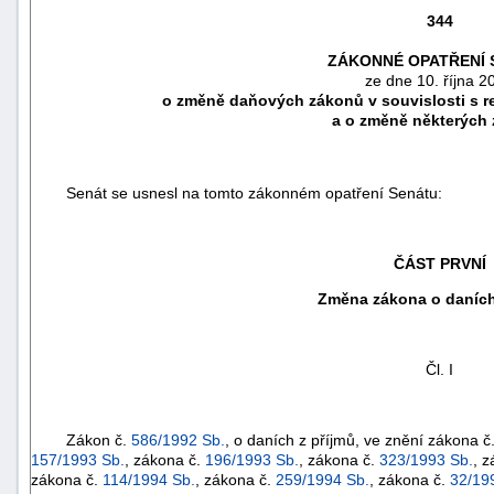
344
ZÁKONNÉ OPATŘENÍ 
ze dne 10. října 2
o změně daňových zákonů v souvislosti s r
a o změně některých
Senát se usnesl na tomto zákonném opatření Senátu:
ČÁST PRVNÍ
Změna zákona o daních
náhrady
škody
Čl. I
Zákon č.
586/1992 Sb.
, o daních z příjmů, ve znění zákona č
157/1993 Sb.
, zákona č.
196/1993 Sb.
, zákona č.
323/1993 Sb.
, 
zákona č.
114/1994 Sb.
, zákona č.
259/1994 Sb.
, zákona č.
32/19