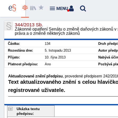
MENU
344/2013 Sb.
Zákonné opatření Senátu o změně daňových zákonů v so
práva a o změně některých zákonů
Částka:
134
Druh předpi
Rozeslána dne:
5. listopadu 2013
Autor předp
Přijato:
10. října 2013
Nabývá účin
Platnost předpisu:
Ano
Pozbývá pla
Aktualizované znění předpisu
, provedené předpisem 242/2016
Text aktualizovaného znění s celou hlavičk
registrované uživatele.
Ukázka textu
předpisu: