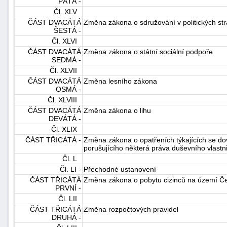
PÁTÁ -
Čl. XLV
ČÁST DVACÁTÁ
Změna zákona o sdružování v politických stra
ŠESTÁ -
Čl. XLVI
ČÁST DVACÁTÁ
Změna zákona o státní sociální podpoře
SEDMÁ -
Čl. XLVII
ČÁST DVACÁTÁ
Změna lesního zákona
OSMÁ -
Čl. XLVIII
ČÁST DVACÁTÁ
Změna zákona o lihu
DEVÁTÁ -
Čl. XLIX
ČÁST TŘICÁTÁ -
Změna zákona o opatřeních týkajících se do
porušujícího některá práva duševního vlastni
Čl. L
Čl. LI -
Přechodné ustanovení
ČÁST TŘICÁTÁ
Změna zákona o pobytu cizinců na území Če
PRVNÍ -
Čl. LII
ČÁST TŘICÁTÁ
Změna rozpočtových pravidel
DRUHÁ -