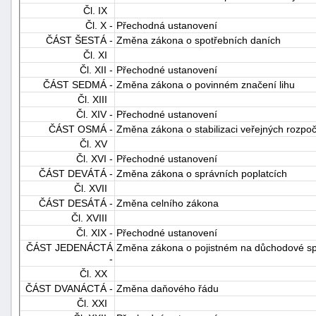
Čl. IX
"náhradě
Čl. X -
Přechodná ustanovení
škod"
ČÁST ŠESTÁ -
Změna zákona o spotřebních daních
Čl. XI
Čl. XII -
Přechodné ustanovení
ČÁST SEDMÁ -
Změna zákona o povinném značení lihu
Čl. XIII
Čl. XIV -
Přechodné ustanovení
ČÁST OSMÁ -
Změna zákona o stabilizaci veřejných rozpoč
Čl. XV
Čl. XVI -
Přechodné ustanovení
ČÁST DEVÁTÁ -
Změna zákona o správních poplatcích
Čl. XVII
ČÁST DESÁTÁ -
Změna celního zákona
Čl. XVIII
Čl. XIX -
Přechodné ustanovení
ČÁST JEDENÁCTÁ
Změna zákona o pojistném na důchodové sp
-
Čl. XX
ČÁST DVANÁCTÁ -
Změna daňového řádu
Čl. XXI