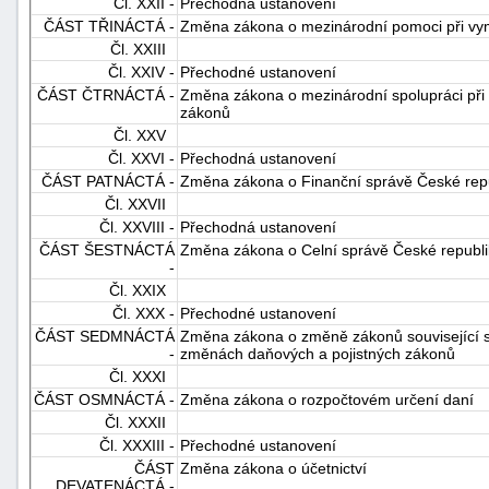
Čl. XXII -
Přechodná ustanovení
ČÁST TŘINÁCTÁ -
Změna zákona o mezinárodní pomoci při vym
Čl. XXIII
Čl. XXIV -
Přechodné ustanovení
ČÁST ČTRNÁCTÁ -
Změna zákona o mezinárodní spolupráci při 
zákonů
Čl. XXV
Čl. XXVI -
Přechodná ustanovení
ČÁST PATNÁCTÁ -
Změna zákona o Finanční správě České rep
Čl. XXVII
Čl. XXVIII -
Přechodná ustanovení
ČÁST ŠESTNÁCTÁ
Změna zákona o Celní správě České republi
-
Čl. XXIX
Čl. XXX -
Přechodné ustanovení
ČÁST SEDMNÁCTÁ
Změna zákona o změně zákonů související se
-
změnách daňových a pojistných zákonů
Čl. XXXI
ČÁST OSMNÁCTÁ -
Změna zákona o rozpočtovém určení daní
Čl. XXXII
Čl. XXXIII -
Přechodné ustanovení
ČÁST
Změna zákona o účetnictví
DEVATENÁCTÁ -