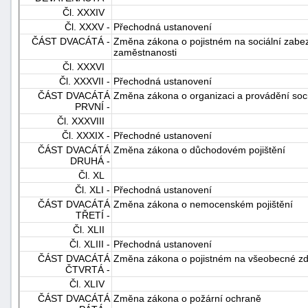
Čl. XXXIV
Čl. XXXV -
Přechodná ustanovení
ČÁST DVACÁTÁ -
Změna zákona o pojistném na sociální zabezp
zaměstnanosti
Čl. XXXVI
Čl. XXXVII -
Přechodná ustanovení
ČÁST DVACÁTÁ
Změna zákona o organizaci a provádění soc
PRVNÍ -
Čl. XXXVIII
Čl. XXXIX -
Přechodné ustanovení
ČÁST DVACÁTÁ
Změna zákona o důchodovém pojištění
DRUHÁ -
Čl. XL
Čl. XLI -
Přechodná ustanovení
ČÁST DVACÁTÁ
Změna zákona o nemocenském pojištění
TŘETÍ -
Čl. XLII
Čl. XLIII -
Přechodná ustanovení
ČÁST DVACÁTÁ
Změna zákona o pojistném na všeobecné zdr
ČTVRTÁ -
Čl. XLIV
ČÁST DVACÁTÁ
Změna zákona o požární ochraně