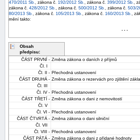
470/2011 Sb.
, zákona č.
192/2012 Sb.
, zákona č.
399/2012 Sb.
, z
zákona č.
428/2012 Sb.
, zákona č.
500/2012 Sb.
, zákona č.
503/2
80/2013 Sb.
, zákona č.
105/2013 Sb.
, zákona č.
160/2013 Sb.
, zá
mění takto:
. . .
Obsah
předpisu:
-
ČÁST PRVNÍ -
Změna zákona o daních z příjmů
náhrady
Čl. I
Čl. II -
Přechodná ustanovení
ČÁST DRUHÁ -
Změna zákona o rezervách pro zjištění zákl
Čl. III
Čl. IV -
Přechodná ustanovení
ČÁST TŘETÍ -
Změna zákona o dani z nemovitostí
Čl. V
Čl. VI -
Přechodná ustanovení
ČÁST ČTVRTÁ -
Změna zákona o dani silniční
Čl. VII
Čl. VIII -
Přechodná ustanovení
ČÁST PÁTÁ -
Změna zákona o dani z přidané hodnoty