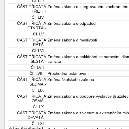
Čl. LIII
ČÁST TŘICÁTÁ
Změna zákona o integrovaném záchranném
TŘETÍ -
Čl. LIV
ČÁST TŘICÁTÁ
Změna zákona o odpadech
ČTVRTÁ -
Čl. LV
ČÁST TŘICÁTÁ
Změna zákona o myslivosti
PÁTÁ -
Čl. LVI
ČÁST TŘICÁTÁ
Změna zákona o nakládání se surovými diam
ŠESTÁ -
tranzitu
Čl. LVII
Čl. LVIII -
Přechodná ustanovení
ČÁST TŘICÁTÁ
Změna školského zákona
SEDMÁ -
Čl. LIX
ČÁST TŘICÁTÁ
Změna zákona o podpoře výstavby družstev
OSMÁ -
Čl. LX
ČÁST TŘICÁTÁ
Změna zákona o životním a existenčním mi
DEVÁTÁ -
Čl. LXI