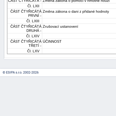
ČÁST ČTYŘICÁTÁ -
Změna zákona o pomoci v hmotné nouzi
Čl. LXII
ČÁST ČTYŘICÁTÁ
Změna zákona o dani z přidané hodnoty
PRVNÍ -
Čl. LXIII
ČÁST ČTYŘICÁTÁ
Zrušovací ustanovení
DRUHÁ -
Čl. LXIV
ČÁST ČTYŘICÁTÁ
ÚČINNOST
TŘETÍ -
Čl. LXV
© ESIPA s.r.o. 2002-2026