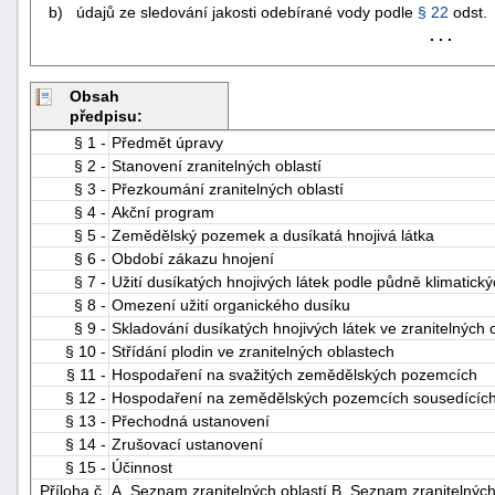
b) údajů ze sledování jakosti odebírané vody podle
§ 22
odst. 
. . .
Obsah
předpisu:
§ 1 -
Předmět úpravy
§ 2 -
Stanovení zranitelných oblastí
-
§ 3 -
Přezkoumání zranitelných oblastí
§ 4 -
Akční program
náhrady
§ 5 -
Zemědělský pozemek a dusíkatá hnojivá látka
§ 6 -
Období zákazu hnojení
§ 7 -
Užití dusíkatých hnojivých látek podle půdně klimatic
§ 8 -
Omezení užití organického dusíku
§ 9 -
Skladování dusíkatých hnojivých látek ve zranitelných 
§ 10 -
Střídání plodin ve zranitelných oblastech
§ 11 -
Hospodaření na svažitých zemědělských pozemcích
§ 12 -
Hospodaření na zemědělských pozemcích sousedících
§ 13 -
Přechodná ustanovení
§ 14 -
Zrušovací ustanovení
§ 15 -
Účinnost
Příloha č.
A. Seznam zranitelných oblastí B. Seznam zranitelných