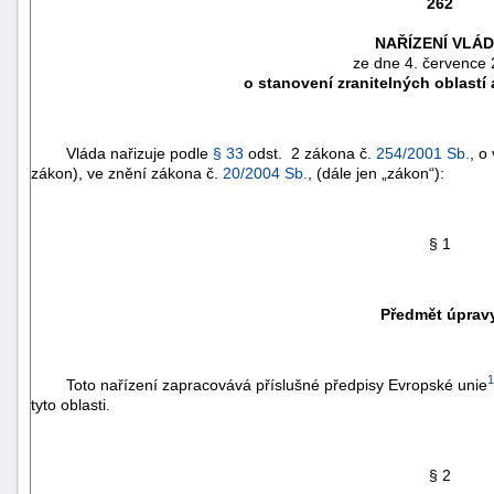
262
NAŘÍZENÍ VLÁ
ze dne 4. července
o stanovení zranitelných oblast
Vláda nařizuje podle
§ 33
odst. 2 zákona č.
254/2001 Sb.
, o
zákon), ve znění zákona č.
20/2004 Sb.
, (dále jen „zákon“):
§ 1
náhrady
Předmět úprav
škody
1
Toto nařízení zapracovává příslušné předpisy Evropské unie
tyto oblasti.
§ 2