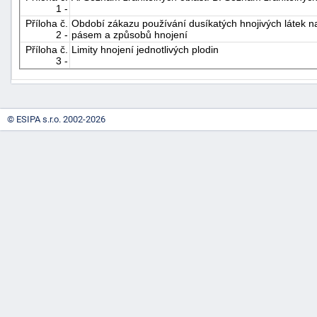
1 -
"náhradě
Příloha č.
Období zákazu používání dusíkatých hnojivých látek 
škod"
2 -
pásem a způsobů hnojení
Příloha č.
Limity hnojení jednotlivých plodin
3 -
© ESIPA s.r.o. 2002-2026