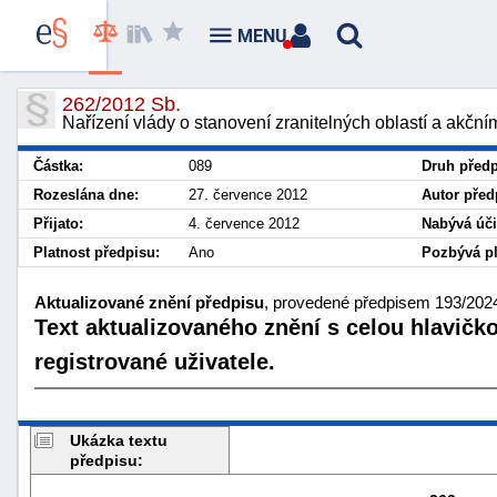
MENU
262/2012 Sb.
Nařízení vlády o stanovení zranitelných oblastí a akčn
Částka:
089
Druh předp
Rozeslána dne:
27. července 2012
Autor před
Přijato:
4. července 2012
Nabývá úči
Platnost předpisu:
Ano
Pozbývá pl
Aktualizované znění předpisu
, provedené předpisem 193/2024
Text aktualizovaného znění s celou hlavičk
registrované uživatele.
Ukázka textu
předpisu: