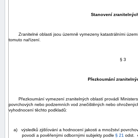
Stanovení zranitelných
Zranitelné oblasti jsou územně vymezeny katastrálními územ
tomuto nařízení.
§ 3
Přezkoumání zranitelný
Přezkoumání vymezení zranitelných oblastí provádí Ministerstvo
povrchových nebo podzemních vod znečištěných nebo ohrožených
+náhrady
vyhodnocení těchto podkladů:
a) výsledků zjišťování a hodnocení jakosti a množství povrch
povodí a pověřenými odbornými subjekty podle
§ 21
odst. 