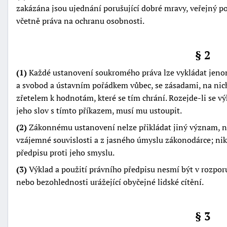
zakázána jsou ujednání porušující dobré mravy, veřejný po
včetně práva na ochranu osobnosti.
§ 2
(1)
Každé ustanovení soukromého práva lze vykládat jenom
a svobod a ústavním pořádkem vůbec, se zásadami, na nich
-
zřetelem k hodnotám, které se tím chrání. Rozejde-li se v
náhrady
jeho slov s tímto příkazem, musí mu ustoupit.
(2)
Zákonnému ustanovení nelze přikládat jiný význam, než
vzájemné souvislosti a z jasného úmyslu zákonodárce; nik
předpisu proti jeho smyslu.
(3)
Výklad a použití právního předpisu nesmí být v rozpor
nebo bezohlednosti urážející obyčejné lidské cítění.
§ 3