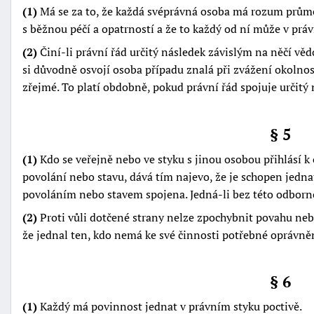
(1)
Má se za to, že každá svéprávná osoba má rozum průmě
s běžnou péčí a opatrností a že to každý od ní může v pr
(2)
Činí-li právní řád určitý následek závislým na něčí vě
si důvodně osvojí osoba případu znalá při zvážení okolnost
zřejmé. To platí obdobně, pokud právní řád spojuje určitý 
§ 5
(1)
Kdo se veřejně nebo ve styku s jinou osobou přihlásí 
povolání nebo stavu, dává tím najevo, že je schopen jednat 
povoláním nebo stavem spojena. Jedná-li bez této odborné p
(2)
Proti vůli dotčené strany nelze zpochybnit povahu neb
že jednal ten, kdo nemá ke své činnosti potřebné oprávně
§ 6
(1)
Každý má povinnost jednat v právním styku poctivě.