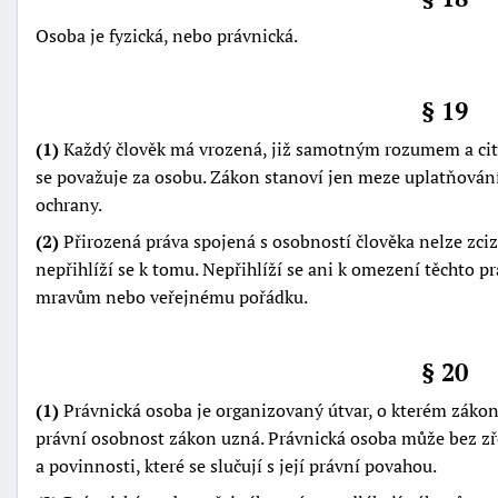
Osoba je fyzická, nebo právnická.
§ 19
(1)
Každý člověk má vrozená, již samotným rozumem a cite
se považuje za osobu. Zákon stanoví jen meze uplatňování
ochrany.
(2)
Přirozená práva spojená s osobností člověka nelze zcizit
nepřihlíží se k tomu. Nepřihlíží se ani k omezení těchto 
mravům nebo veřejnému pořádku.
§ 20
(1)
Právnická osoba je organizovaný útvar, o kterém zákon
právní osobnost zákon uzná. Právnická osoba může bez zře
a povinnosti, které se slučují s její právní povahou.