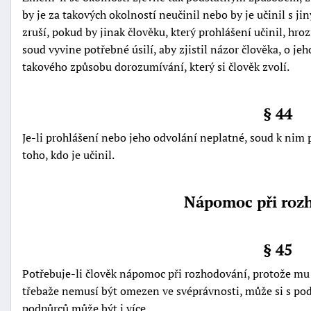
by je za takových okolností neučinil nebo by je učinil s 
zruší, pokud by jinak člověku, který prohlášení učinil, h
soud vyvine potřebné úsilí, aby zjistil názor člověka, o jeh
takového způsobu dorozumívání, který si člověk zvolí.
§ 44
Je-li prohlášení nebo jeho odvolání neplatné, soud k nim p
toho, kdo je učinil.
Nápomoc při roz
§ 45
Potřebuje-li člověk nápomoc při rozhodování, protože mu
třebaže nemusí být omezen ve svéprávnosti, může si s p
podpůrců může být i více.