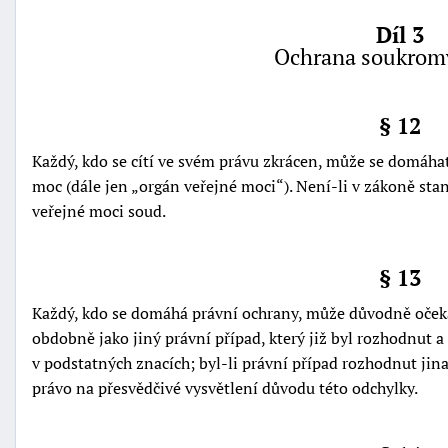
Díl 3
Ochrana soukrom
§ 12
Každý, kdo se cítí ve svém právu zkrácen, může se domáha
moc (dále jen
orgán veřejné moci
). Není-li v zákoně st
veřejné moci soud.
§ 13
Každý, kdo se domáhá právní ochrany, může důvodně očeká
obdobně jako jiný právní případ, který již byl rozhodnut 
v podstatných znacích; byl-li právní případ rozhodnut jin
právo na přesvědčivé vysvětlení důvodu této odchylky.