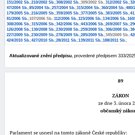
151/2002 Sb.
;
210/2002 Sb.
;
308/2002 Sb.
;
309/2002 Sb.
;
312/2002 Sb.
;
32
47/2004 Sb.
;
85/2004 Sb.
;
257/2004 Sb.
;
315/2004 Sb.
;
360/2004 Sb.
;
480/
179/2005 Sb.
;
216/2005 Sb.
;
359/2005 Sb.
;
377/2005 Sb.
;
383/2005 Sb.
;
41
81/2006 Sb.
;
107/2006 Sb.
;
112/2006 Sb.
;
115/2006 Sb.
;
134/2006 Sb.
;
160
308/2006 Sb.
;
315/2006 Sb.
;
342/2006 Sb.
;
443/2006 Sb.
;
269/2007 Sb.
;
29
126/2008 Sb.
;
130/2008 Sb.
;
230/2008 Sb.
;
259/2008 Sb.
;
306/2008 Sb.
;
38
227/2009 Sb.
;
230/2009 Sb.
;
278/2009 Sb.
;
285/2009 Sb.
;
345/2009 Sb.
;
42
424/2010 Sb.
;
427/2010 Sb.
;
28/2011 Sb.
;
139/2011 Sb.
;
188/2011 Sb.
;
Aktualizované znění předpisu
, provedené předpisem 333/2025 
89
náhrady
škody
ZÁKON
ze dne 3. února 
občanský záko
Parlament se usnesl na tomto zákoně České republiky: