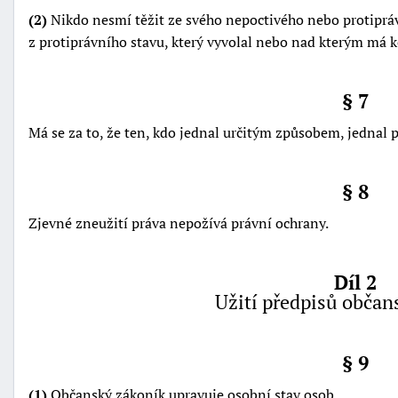
(2)
Nikdo nesmí těžit ze svého nepoctivého nebo protipráv
z protiprávního stavu, který vyvolal nebo nad kterým má k
§ 7
Má se za to, že ten, kdo jednal určitým způsobem, jednal po
§ 8
Zjevné zneužití práva nepožívá právní ochrany.
Díl 2
Užití předpisů občan
§ 9
(1)
Občanský zákoník upravuje osobní stav osob.