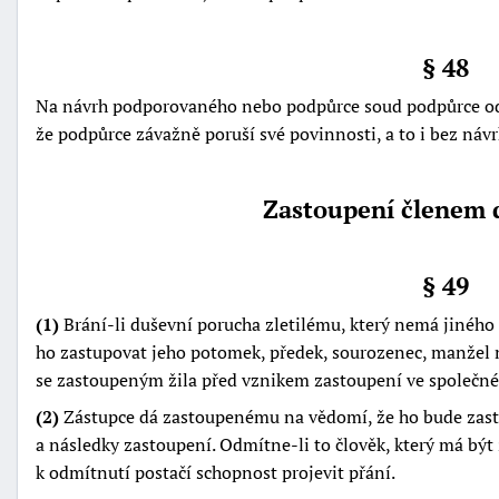
§ 48
Na návrh podporovaného nebo podpůrce soud podpůrce odv
že podpůrce závažně poruší své povinnosti, a to i bez návr
Zastoupení členem 
§ 49
(1)
Brání-li duševní porucha zletilému, který nemá jiného
ho zastupovat jeho potomek, předek, sourozenec, manžel n
se zastoupeným žila před vznikem zastoupení ve společné 
(2)
Zástupce dá zastoupenému na vědomí, že ho bude zast
a následky zastoupení. Odmítne-li to člověk, který má bý
k odmítnutí postačí schopnost projevit přání.