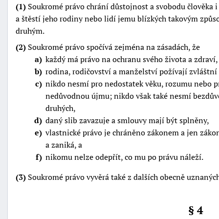
(1)
Soukromé právo chrání důstojnost a svobodu člověka i j
"náhradě
a štěstí jeho rodiny nebo lidí jemu blízkých takovým zp
škod"
druhým.
(2)
Soukromé právo spočívá zejména na zásadách, že
a
každý má právo na ochranu svého života a zdraví, 
b
rodina, rodičovství a manželství požívají zvláštn
c
nikdo nesmí pro nedostatek věku, rozumu nebo pr
nedůvodnou újmu; nikdo však také nesmí bezdůvo
druhých,
d
daný slib zavazuje a smlouvy mají být splněny,
e
vlastnické právo je chráněno zákonem a jen zákon
a zaniká, a
f
nikomu nelze odepřít, co mu po právu náleží.
(3)
Soukromé právo vyvěrá také z dalších obecně uznaných 
§ 4