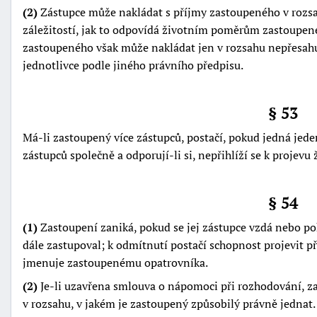
(2)
Zástupce může nakládat s příjmy zastoupeného v rozs
záležitostí, jak to odpovídá životním poměrům zastoupen
zastoupeného však může nakládat jen v rozsahu nepřesah
jednotlivce podle jiného právního předpisu.
§ 53
Má-li zastoupený více zástupců, postačí, pokud jedná jeden 
zástupců společně a odporují-li si, nepřihlíží se k projevu
§ 54
(1)
Zastoupení zaniká, pokud se jej zástupce vzdá nebo p
dále zastupoval; k odmítnutí postačí schopnost projevit p
jmenuje zastoupenému opatrovníka.
(2)
Je-li uzavřena smlouva o nápomoci při rozhodování, z
v rozsahu, v jakém je zastoupený způsobilý právně jednat.