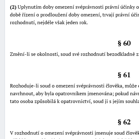
(2)
Uplynutím doby omezení svéprávnosti právní účinky ome
době řízení o prodloužení doby omezení, trvají právní ú
rozhodnutí, nejdéle však jeden rok.
§ 60
Změní-li se okolnosti, soud své rozhodnutí bezodkladně zm
§ 61
Rozhoduje-li soud o omezení svéprávnosti člověka, může 
navrhnout, aby byla opatrovníkem jmenována; pokud návrh n
tato osoba způsobilá k opatrovnictví, soud ji s jejím sou
§ 62
V rozhodnutí o omezení svéprávnosti jmenuje soud člověk