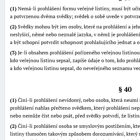
(1)
Nemá-li prohlášení formu veřejné listiny, musí být u
a potvrzenou dvěma svědky; svědek o sobě uvede v potvrzení
(2)
Svědky mohou být jen osoby, které na prohlášení a je
neslyšící, němé nebo neznalé jazyka, v němž je prohlášen
a být schopni potvrdit schopnost prohlašujícího jednat a 
(3)
Je-li obsahem prohlášení pořízeného veřejnou listinou 
kdo veřejnou listinu sepsal, zapíše údaje o tom, kdo prohl
a kdo veřejnou listinu sepsal, do neveřejného seznamu v
§ 40
(1)
Činí-li prohlášení nevidomý, nebo osoba, která neumí 
prohlášení nahlas přečteno svědkem, který prohlášení nep
nebo nemůže číst nebo psát, před svědky potvrdí, že listin
(2)
Činí-li prohlášení osoba se smyslovým postižením, kte
listiny tlumočen takovým způsobem dorozumívání, který si