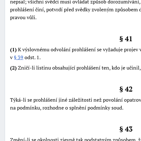
nepsal; všichni svědci musí ovládat způsob dorozumívání,
prohlášení činí, potvrdí před svědky zvoleným způsobem d
pravou vůli.
§ 41
(1)
K výslovnému odvolání prohlášení se vyžaduje projev 
v
§ 39
odst. 1.
(2)
Zničí-li listinu obsahující prohlášení ten, kdo je učinil
§ 42
Týká-li se prohlášení jiné záležitosti než povolání opatro
na podmínku, rozhodne o splnění podmínky soud.
§ 43
Změní-li se okolnosti zjevně tak podstatným způsobem, že 