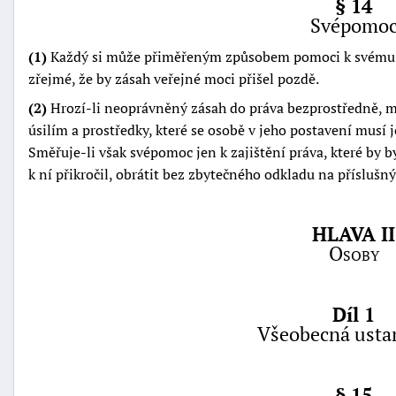
§ 14
Svépomo
(1)
Každý si může přiměřeným způsobem pomoci k svému prá
zřejmé, že by zásah veřejné moci přišel pozdě.
(2)
Hrozí-li neoprávněný zásah do práva bezprostředně, můž
úsilím a prostředky, které se osobě v jeho postavení musí
Směřuje-li však svépomoc jen k zajištění práva, které by b
k ní přikročil, obrátit bez zbytečného odkladu na příslušn
HLAVA II
Osoby
Díl 1
Všeobecná usta
§ 15