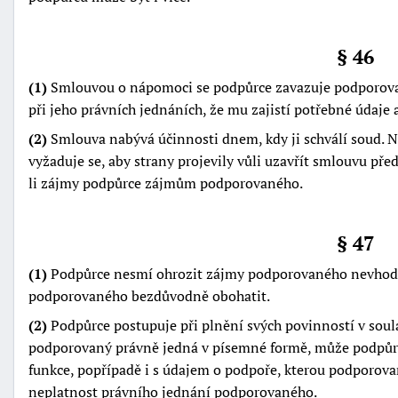
§ 46
(1)
Smlouvou o nápomoci se podpůrce zavazuje podporova
při jeho právních jednáních, že mu zajistí potřebné údaj
(2)
Smlouva nabývá účinnosti dnem, kdy ji schválí soud. 
vyžaduje se, aby strany projevily vůli uzavřít smlouvu př
li zájmy podpůrce zájmům podporovaného.
§ 47
(1)
Podpůrce nesmí ohrozit zájmy podporovaného nevhodn
podporovaného bezdůvodně obohatit.
(2)
Podpůrce postupuje při plnění svých povinností v so
podporovaný právně jedná v písemné formě, může podpůrce
funkce, popřípadě i s údajem o podpoře, kterou podporov
neplatnost právního jednání podporovaného.