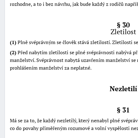
rozhodne, a to i bez návrhu, jak bude každý z rodičů napří
§ 30
Zletilost
(1)
Plně svéprávným se člověk stává zletilostí. Zletilosti
(2)
Před nabytím zletilosti se plné svéprávnosti nabývá 
manželství. Svéprávnost nabytá uzavřením manželství se 
prohlášením manželství za neplatné.
Nezletilí
§ 31
Má se za to, že každý nezletilý, který nenabyl plné svéprá
co do povahy přiměřeným rozumové a volní vyspělosti nezl