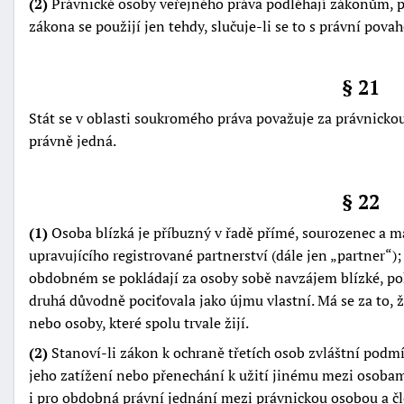
(2)
Právnické osoby veřejného práva podléhají zákonům, p
zákona se použijí jen tehdy, slučuje-li se to s právní pova
§ 21
Stát se v oblasti soukromého práva považuje za právnickou 
právně jedná.
§ 22
(1)
Osoba blízká je příbuzný v řadě přímé, sourozenec a m
upravujícího registrované partnerství (dále jen
partner
)
obdobném se pokládají za osoby sobě navzájem blízké, pok
druhá důvodně pociťovala jako újmu vlastní. Má se za to, 
nebo osoby, které spolu trvale žijí.
(2)
Stanoví-li zákon k ochraně třetích osob zvláštní pod
jeho zatížení nebo přenechání k užití jinému mezi osobam
i pro obdobná právní jednání mezi právnickou osobou a čl