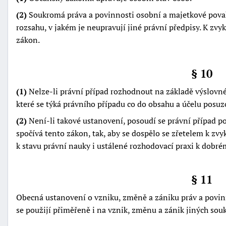
(2)
Soukromá práva a povinnosti osobní a majetkové pova
rozsahu, v jakém je neupravují jiné právní předpisy. K zvyk
zákon.
§ 10
(1)
Nelze-li právní případ rozhodnout na základě výslovné
které se týká právního případu co do obsahu a účelu pos
(2)
Není-li takové ustanovení, posoudí se právní případ po
spočívá tento zákon, tak, aby se dospělo se zřetelem k z
k stavu právní nauky i ustálené rozhodovací praxi k dobré
§ 11
Obecná ustanovení o vzniku, změně a zániku práv a povinn
se použijí přiměřeně i na vznik, změnu a zánik jiných sou