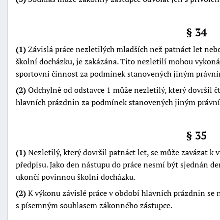
§ 34
(1)
Závislá práce nezletilých mladších než patnáct let neb
školní docházku, je zakázána. Tito nezletilí mohou vykon
sportovní činnost za podmínek stanovených jiným právn
(2)
Odchylně od odstavce 1 může nezletilý, který dovršil čt
hlavních prázdnin za podmínek stanovených jiným právn
§ 35
(1)
Nezletilý, který dovršil patnáct let, se může zavázat k
předpisu. Jako den nástupu do práce nesmí být sjednán den
ukončí povinnou školní docházku.
(2)
K výkonu závislé práce v období hlavních prázdnin se 
s písemným souhlasem zákonného zástupce.