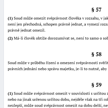
§ 57
(1)
Soud může omezit svéprávnost člověka v rozsahu, v jak
není jen přechodná, schopen právně jednat, a vymezí rozs
právně jednat omezil.
(2)
Má-li člověk obtíže dorozumívat se, není to samo o s
§ 58
Soud může v průběhu řízení o omezení svéprávnosti svěřit 
právních jednání nebo správu majetku, je-li to nutné, aby
§ 59
(1)
Soud může svéprávnost omezit v souvislosti s určitou z
nebo na jinak určenou určitou dobu, nejdéle však na tři roky
nezlepší, může soud svéprávnost omezit na dobu delší, nej