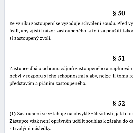
§ 50
Ke vzniku zastoupení se vyžaduje schválení soudu. Před 
úsilí, aby zjistil názor zastoupeného, a to i za použití t
si zastoupený zvolí.
§ 51
Zástupce dbá o ochranu zájmů zastoupeného a naplňování j
nebyl v rozporu s jeho schopnostmi a aby, nelze-li tomu 
představám a přáním zastoupeného.
§ 52
(1)
Zastoupení se vztahuje na obvyklé záležitosti, jak t
Zástupce však není oprávněn udělit souhlas k zásahu do du
s trvalými následky.