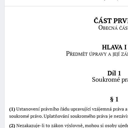
ČÁST PRV
Obecná čás
HLAVA I
Předmět úpravy a její z
Díl 1
Soukromé pr
§ 1
+náhrady
(1)
Ustanovení právního řádu upravující vzájemná práva a
soukromé právo. Uplatňování soukromého práva je nezávis
(2)
Nezakazuje-li to zákon výslovně, mohou si osoby ujed