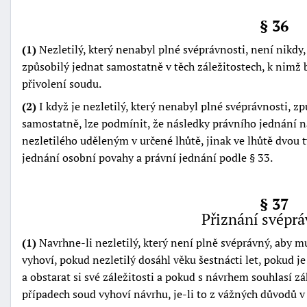
§ 36
(1)
Nezletilý, který nenabyl plné svéprávnosti, není nikdy
způsobilý jednat samostatně v těch záležitostech, k nimž 
přivolení soudu.
(2)
I když je nezletilý, který nenabyl plné svéprávnosti, způ
samostatně, lze podmínit, že následky právního jednání
nezletilého uděleným v určené lhůtě, jinak ve lhůtě dvou 
jednání osobní povahy a právní jednání podle § 33.
§ 37
Přiznání svéprá
(1)
Navrhne-li nezletilý, který není plně svéprávný, aby m
vyhoví, pokud nezletilý dosáhl věku šestnácti let, pokud j
a obstarat si své záležitosti a pokud s návrhem souhlasí z
případech soud vyhoví návrhu, je-li to z vážných důvodů v