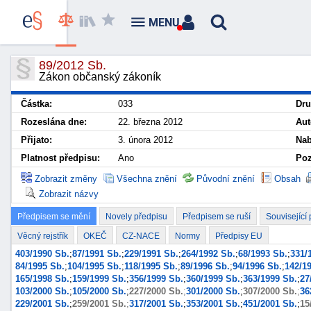
MENU
89/2012 Sb.
Zákon občanský zákoník
Částka:
033
Dru
Rozeslána dne:
22. března 2012
Aut
Přijato:
3. února 2012
Nab
Platnost předpisu:
Ano
Poz
Zobrazit změny
Všechna znění
Původní znění
Obsah
Zobrazit názvy
Předpisem se mění
Novely předpisu
Předpisem se ruší
Související
Věcný rejstřík
OKEČ
CZ-NACE
Normy
Předpisy EU
403/1990 Sb.
;
87/1991 Sb.
;
229/1991 Sb.
;
264/1992 Sb.
;
68/1993 Sb.
;
331/
84/1995 Sb.
;
104/1995 Sb.
;
118/1995 Sb.
;
89/1996 Sb.
;
94/1996 Sb.
;
142/1
165/1998 Sb.
;
159/1999 Sb.
;
356/1999 Sb.
;
360/1999 Sb.
;
363/1999 Sb.
;
27
103/2000 Sb.
;
105/2000 Sb.
;
227/2000 Sb.
;
301/2000 Sb.
;
307/2000 Sb.
;
36
229/2001 Sb.
;
259/2001 Sb.
;
317/2001 Sb.
;
353/2001 Sb.
;
451/2001 Sb.
;
15