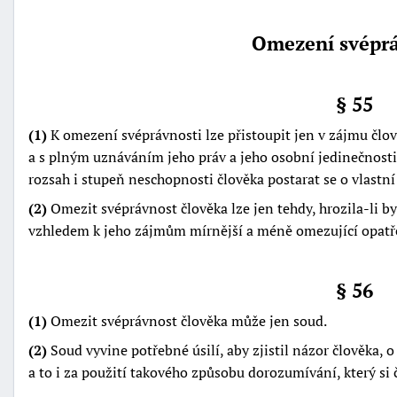
Omezení svéprá
§ 55
(1)
K omezení svéprávnosti lze přistoupit jen v zájmu člově
a s plným uznáváním jeho práv a jeho osobní jedinečnosti
rozsah i stupeň neschopnosti člověka postarat se o vlastní 
(2)
Omezit svéprávnost člověka lze jen tehdy, hrozila-li b
vzhledem k jeho zájmům mírnější a méně omezující opatř
§ 56
(1)
Omezit svéprávnost člověka může jen soud.
(2)
Soud vyvine potřebné úsilí, aby zjistil názor člověka, 
a to i za použití takového způsobu dorozumívání, který si č