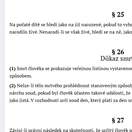
§ 25
Na počaté dítě se hledí jako na již narozené, pokud to vyh
narodilo živé. Nenarodí-li se však živé, hledí se na ně, jak
§ 26
Důkaz smr
(1)
Smrt člověka se prokazuje veřejnou listinou vystaven
způsobem.
(2)
Nelze-li tělo mrtvého prohlédnout stanoveným způsobe
návrhu soud, pokud byl člověk účasten takové události, že
jako jistá. V rozhodnutí určí soud den, který platí za den s
§ 27
Závisí-li právní následek na skutečnosti, že určitý člověk př