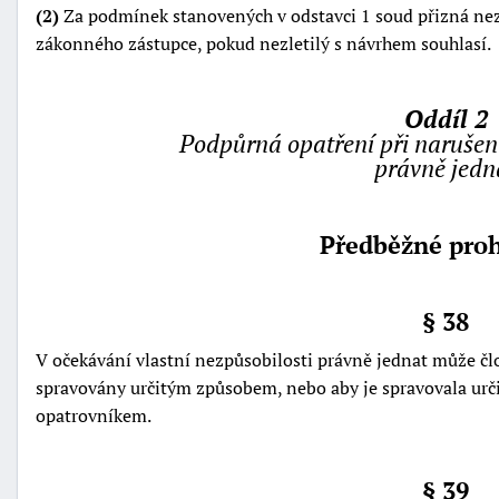
(2)
Za podmínek stanovených v odstavci 1 soud přizná nez
zákonného zástupce, pokud nezletilý s návrhem souhlasí.
Oddíl 2
Podpůrná opatření při narušení
právně jedn
Předběžné proh
§ 38
V očekávání vlastní nezpůsobilosti právně jednat může člov
spravovány určitým způsobem, nebo aby je spravovala určit
opatrovníkem.
§ 39