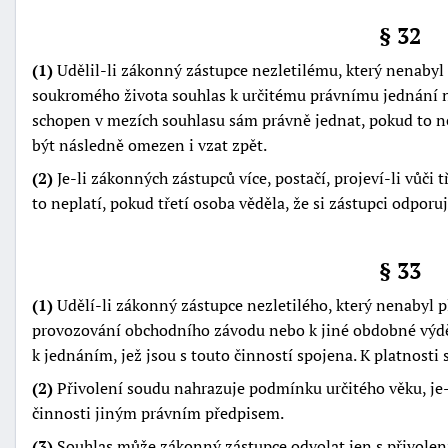
§ 32
(1)
Udělil-li zákonný zástupce nezletilému, který nenabyl 
soukromého života souhlas k určitému právnímu jednání ne
schopen v mezích souhlasu sám právně jednat, pokud to 
být následně omezen i vzat zpět.
(2)
Je-li zákonných zástupců více, postačí, projeví-li vůči t
to neplatí, pokud třetí osoba věděla, že si zástupci odporuj
§ 33
(1)
Udělí-li zákonný zástupce nezletilého, který nenabyl 
provozování obchodního závodu nebo k jiné obdobné výděle
k jednáním, jež jsou s touto činností spojena. K platnosti
(2)
Přivolení soudu nahrazuje podmínku určitého věku, je-
činnosti jiným právním předpisem.
(3)
Souhlas může zákonný zástupce odvolat jen s přivole