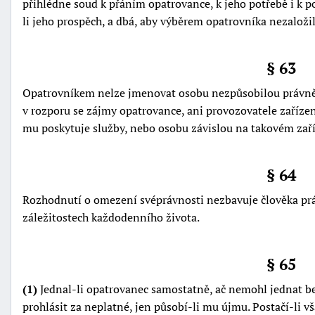
přihlédne soud k přáním opatrovance, k jeho potřebě i k p
li jeho prospěch, a dbá, aby výběrem opatrovníka nezaloži
§ 63
Opatrovníkem nelze jmenovat osobu nezpůsobilou právně 
v rozporu se zájmy opatrovance, ani provozovatele zaříze
mu poskytuje služby, nebo osobu závislou na takovém zaří
§ 64
Rozhodnutí o omezení svéprávnosti nezbavuje člověka pr
záležitostech každodenního života.
§ 65
(1)
Jednal-li opatrovanec samostatně, ač nemohl jednat be
prohlásit za neplatné, jen působí-li mu újmu. Postačí-li 