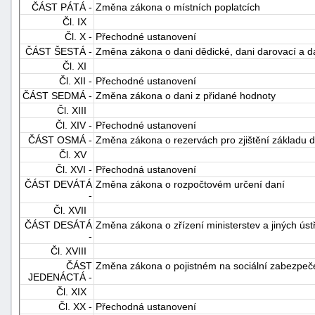
ČÁST PÁTÁ -
Změna zákona o místních poplatcích
"náhradě
Čl. IX
škod"
Čl. X -
Přechodné ustanovení
ČÁST ŠESTÁ -
Změna zákona o dani dědické, dani darovací a d
Čl. XI
Čl. XII -
Přechodné ustanovení
ČÁST SEDMÁ -
Změna zákona o dani z přidané hodnoty
Čl. XIII
Čl. XIV -
Přechodné ustanovení
ČÁST OSMÁ -
Změna zákona o rezervách pro zjištění základu d
Čl. XV
Čl. XVI -
Přechodná ustanovení
ČÁST DEVÁTÁ
Změna zákona o rozpočtovém určení daní
-
Čl. XVII
ČÁST DESÁTÁ
Změna zákona o zřízení ministerstev a jiných úst
-
Čl. XVIII
ČÁST
Změna zákona o pojistném na sociální zabezpečen
JEDENÁCTÁ -
Čl. XIX
Čl. XX -
Přechodná ustanovení