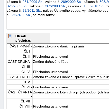
zákona č.
281/2009 Sb.
, zákona č.
289/2009 Sb.
, zákona č.
303/2
326/2009 Sb.
, zákona č.
362/2009 Sb.
, zákona č.
199/2010 Sb.
, 
zákona č.
73/2011 Sb.
, nálezu Ústavního soudu, vyhlášeného pod
č.
236/2011 Sb.
, se mění takto:
. . .
Obsah
předpisu:
-
ČÁST PRVNÍ -
Změna zákona o daních z příjmů
náhrady
Čl. I
Čl. II -
Přechodná ustanovení
ČÁST DRUHÁ -
Změna daňového řádu
Čl. III
Čl. IV -
Přechodná ustanovení
ČÁST TŘETÍ -
Změna zákona o Finanční správě České republik
Čl. V
Čl. VI -
Přechodná ustanovení
ČÁST ČTVRTÁ
Změna zákona o loteriích a jiných podobných hr
-
Čl. VII
Čl. VIII -
Přechodná ustanovení