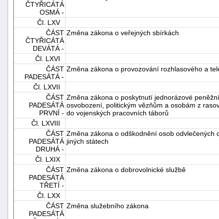
ČTYŘICÁTÁ
OSMÁ -
Čl. LXV
ČÁST
Změna zákona o veřejných sbírkách
ČTYŘICÁTÁ
DEVÁTÁ -
Čl. LXVI
ČÁST
Změna zákona o provozování rozhlasového a tele
PADESÁTÁ -
Čl. LXVII
ČÁST
Změna zákona o poskytnutí jednorázové peněžní
PADESÁTÁ
osvobození, politickým vězňům a osobám z ras
PRVNÍ -
do vojenských pracovních táborů
Čl. LXVIII
ČÁST
Změna zákona o odškodnění osob odvlečených do
PADESÁTÁ
jiných státech
DRUHÁ -
Čl. LXIX
ČÁST
Změna zákona o dobrovolnické službě
PADESÁTÁ
TŘETÍ -
Čl. LXX
ČÁST
Změna služebního zákona
PADESÁTÁ