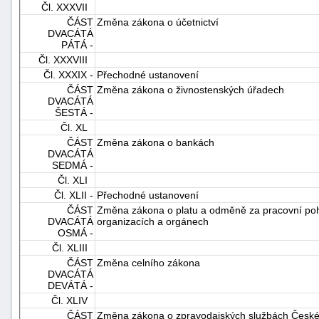
Čl. XXXVII
ČÁST
Změna zákona o účetnictví
DVACÁTÁ
PÁTÁ -
Čl. XXXVIII
Čl. XXXIX -
Přechodné ustanovení
ČÁST
Změna zákona o živnostenských úřadech
DVACÁTÁ
ŠESTÁ -
Čl. XL
ČÁST
Změna zákona o bankách
DVACÁTÁ
SEDMÁ -
Čl. XLI
Čl. XLII -
Přechodné ustanovení
ČÁST
Změna zákona o platu a odměně za pracovní poho
DVACÁTÁ
organizacích a orgánech
OSMÁ -
Čl. XLIII
ČÁST
Změna celního zákona
DVACÁTÁ
DEVÁTÁ -
Čl. XLIV
ČÁST
Změna zákona o zpravodajských službách České 