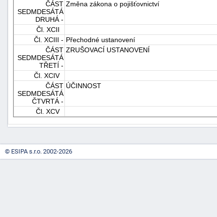
ČÁST
Změna zákona o pojišťovnictví
SEDMDESÁTÁ
DRUHÁ -
Čl. XCII
Čl. XCIII -
Přechodné ustanovení
ČÁST
ZRUŠOVACÍ USTANOVENÍ
SEDMDESÁTÁ
TŘETÍ -
Čl. XCIV
ČÁST
ÚČINNOST
SEDMDESÁTÁ
ČTVRTÁ -
Čl. XCV
© ESIPA s.r.o. 2002-2026