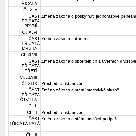
TŘICÁTÁ -
Čl. XLV
ČÁST
Změna zákona o poskytnutí jednorázové peněžní
TŘICÁTÁ
PRVNÍ -
Čl. XLVI
ČÁST
Změna zákona o dráhách
TŘICÁTÁ
DRUHÁ -
Čl. XLVII
ČÁST
Změna zákona o spořitelních a úvěrních družstv
TŘICÁTÁ
TŘETÍ -
Čl. XLVIII
Čl. XLIX -
Přechodné ustanovení
ČÁST
Změna zákona o státní statistické službě
TŘICÁTÁ
ČTVRTÁ -
Čl. L
Čl. LI -
Přechodná ustanovení
ČÁST
Změna zákona o státní sociální podpoře
TŘICÁTÁ PÁTÁ
-
Čl. LII