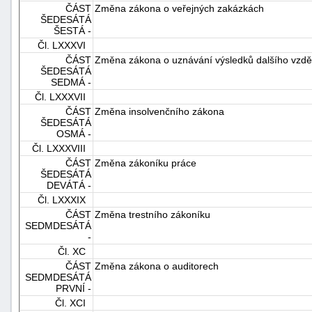
ČÁST
Změna zákona o veřejných zakázkách
ŠEDESÁTÁ
ŠESTÁ -
Čl. LXXXVI
ČÁST
Změna zákona o uznávání výsledků dalšího vzdě
ŠEDESÁTÁ
SEDMÁ -
Čl. LXXXVII
ČÁST
Změna insolvenčního zákona
ŠEDESÁTÁ
OSMÁ -
Čl. LXXXVIII
ČÁST
Změna zákoníku práce
ŠEDESÁTÁ
DEVÁTÁ -
Čl. LXXXIX
ČÁST
Změna trestního zákoníku
SEDMDESÁTÁ
-
Čl. XC
ČÁST
Změna zákona o auditorech
SEDMDESÁTÁ
PRVNÍ -
Čl. XCI