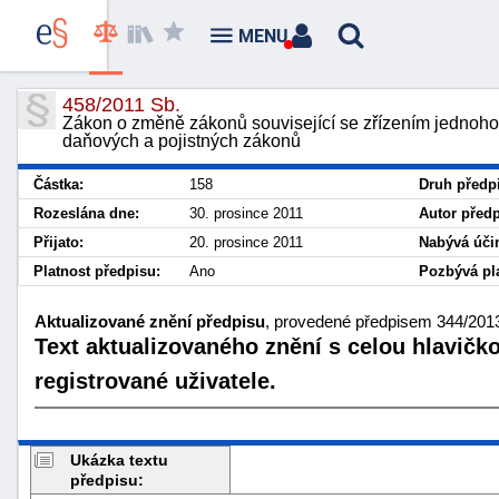
MENU
458/2011 Sb.
Zákon o změně zákonů související se zřízením jednoho
daňových a pojistných zákonů
Částka:
158
Druh předp
Rozeslána dne:
30. prosince 2011
Autor předp
Přijato:
20. prosince 2011
Nabývá účin
Platnost předpisu:
Ano
Pozbývá pla
Aktualizované znění předpisu
, provedené předpisem 344/2013 
Text aktualizovaného znění s celou hlavičk
registrované uživatele.
Ukázka textu
předpisu: