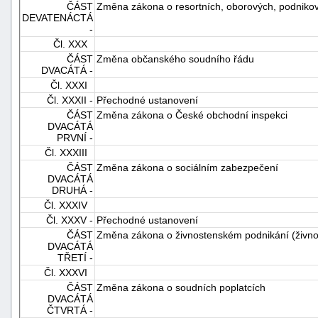
ČÁST
Změna zákona o resortních, oborových, podnikov
DEVATENÁCTÁ
-
Čl. XXX
ČÁST
Změna občanského soudního řádu
DVACÁTÁ -
Čl. XXXI
Čl. XXXII -
Přechodné ustanovení
ČÁST
Změna zákona o České obchodní inspekci
DVACÁTÁ
PRVNÍ -
Čl. XXXIII
ČÁST
Změna zákona o sociálním zabezpečení
DVACÁTÁ
DRUHÁ -
Čl. XXXIV
Čl. XXXV -
Přechodné ustanovení
ČÁST
Změna zákona o živnostenském podnikání (živno
DVACÁTÁ
TŘETÍ -
Čl. XXXVI
ČÁST
Změna zákona o soudních poplatcích
DVACÁTÁ
ČTVRTÁ -