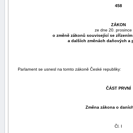
458
ZÁKON
ze dne 20. prosince
o změně zákonů související se zřízení
a dalších změnách daňových a 
Parlament se usnesl na tomto zákoně České republiky:
náhrady
ČÁST PRVNÍ
škody
Změna zákona o daních
Čl. I