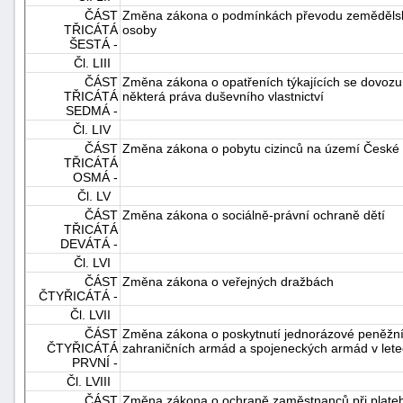
ČÁST
Změna zákona o podmínkách převodu zemědělských
TŘICÁTÁ
osoby
ŠESTÁ -
Čl. LIII
ČÁST
Změna zákona o opatřeních týkajících se dovozu
TŘICÁTÁ
některá práva duševního vlastnictví
SEDMÁ -
Čl. LIV
ČÁST
Změna zákona o pobytu cizinců na území České 
TŘICÁTÁ
OSMÁ -
Čl. LV
ČÁST
Změna zákona o sociálně-právní ochraně dětí
TŘICÁTÁ
DEVÁTÁ -
Čl. LVI
ČÁST
Změna zákona o veřejných dražbách
ČTYŘICÁTÁ -
Čl. LVII
ČÁST
Změna zákona o poskytnutí jednorázové peněžní
ČTYŘICÁTÁ
zahraničních armád a spojeneckých armád v let
PRVNÍ -
Čl. LVIII
ČÁST
Změna zákona o ochraně zaměstnanců při plateb