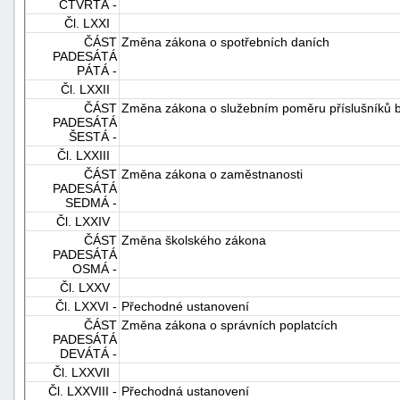
ČTVRTÁ -
Čl. LXXI
ČÁST
Změna zákona o spotřebních daních
PADESÁTÁ
PÁTÁ -
Čl. LXXII
ČÁST
Změna zákona o služebním poměru příslušníků 
PADESÁTÁ
ŠESTÁ -
Čl. LXXIII
ČÁST
Změna zákona o zaměstnanosti
PADESÁTÁ
SEDMÁ -
Čl. LXXIV
ČÁST
Změna školského zákona
PADESÁTÁ
OSMÁ -
Čl. LXXV
Čl. LXXVI -
Přechodné ustanovení
ČÁST
Změna zákona o správních poplatcích
PADESÁTÁ
DEVÁTÁ -
Čl. LXXVII
Čl. LXXVIII -
Přechodná ustanovení