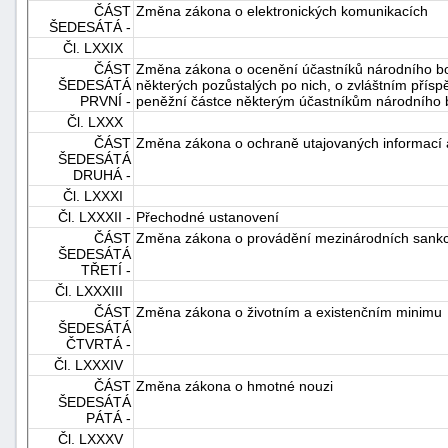
ČÁST
Změna zákona o elektronických komunikacích
ŠEDESÁTÁ -
Čl. LXXIX
ČÁST
Změna zákona o ocenění účastníků národního bo
ŠEDESÁTÁ
některých pozůstalých po nich, o zvláštním pří
PRVNÍ -
peněžní částce některým účastníkům národního b
Čl. LXXX
ČÁST
Změna zákona o ochraně utajovaných informací a
ŠEDESÁTÁ
DRUHÁ -
Čl. LXXXI
Čl. LXXXII -
Přechodné ustanovení
ČÁST
Změna zákona o provádění mezinárodních sankc
ŠEDESÁTÁ
TŘETÍ -
Čl. LXXXIII
ČÁST
Změna zákona o životním a existenčním minimu
ŠEDESÁTÁ
ČTVRTÁ -
Čl. LXXXIV
ČÁST
Změna zákona o hmotné nouzi
ŠEDESÁTÁ
PÁTÁ -
Čl. LXXXV