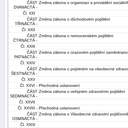
ČÁST
Změna zákona o organizaci a provádění sociáln
DVANÁCTÁ -
Čl. XXI
ČÁST
Změna zákona o důchodovém pojištění
TŘINÁCTÁ -
Čl. XXII
ČÁST
Změna zákona o nemocenském pojištění
ČTRNÁCTÁ -
Čl. XXIII
ČÁST
Změna zákona o úrazovém pojištění zaměstnan
PATNÁCTÁ -
Čl. XXIV
ČÁST
Změna zákona o pojistném na všeobecné zdravotn
ŠESTNÁCTÁ -
Čl. XXV
Čl. XXVI -
Přechodná ustanovení
ČÁST
Změna zákona o veřejném zdravotním pojištění
SEDMNÁCTÁ -
Čl. XXVII
Čl. XXVIII -
Přechodná ustanovení
ČÁST
Změna zákona o Všeobecné zdravotní pojišťovně
OSMNÁCTÁ -
Čl. XXIX