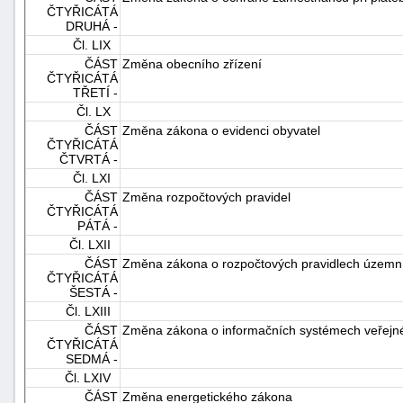
ČTYŘICÁTÁ
DRUHÁ -
Čl. LIX
ČÁST
Změna obecního zřízení
ČTYŘICÁTÁ
TŘETÍ -
Čl. LX
ČÁST
Změna zákona o evidenci obyvatel
ČTYŘICÁTÁ
ČTVRTÁ -
Čl. LXI
ČÁST
Změna rozpočtových pravidel
ČTYŘICÁTÁ
PÁTÁ -
Čl. LXII
ČÁST
Změna zákona o rozpočtových pravidlech územn
ČTYŘICÁTÁ
ŠESTÁ -
Čl. LXIII
ČÁST
Změna zákona o informačních systémech veřejn
ČTYŘICÁTÁ
SEDMÁ -
Čl. LXIV
ČÁST
Změna energetického zákona