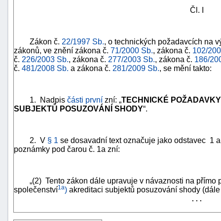
Čl. I
Zákon č.
22/1997 Sb.
, o technických požadavcích na v
zákonů, ve znění zákona č.
71/2000 Sb.
, zákona č.
102/200
č.
226/2003 Sb.
, zákona č.
277/2003 Sb.
, zákona č.
186/20
č.
481/2008 Sb.
a zákona č.
281/2009 Sb.
, se mění takto:
1. Nadpis
části první
zní: „
TECHNICKÉ POŽADAVKY
SUBJEKTŮ POSUZOVÁNÍ SHODY
“.
2. V
§ 1
se dosavadní text označuje jako odstavec 1 a 
poznámky pod čarou č. 1a zní:
+náhrady
„(2) Tento zákon dále upravuje v návaznosti na přímo p
1a
společenství
)
akreditaci subjektů posuzování shody (dále 
. . .