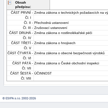
Obsah
předpisu:
ČÁST PRVNÍ -
Změna zákona o technických požadavcích na v
Čl. I
Čl. II -
Přechodná ustanovení
Čl. III -
Zrušovací ustanovení
ČÁST DRUHÁ -
Změna zákona o rostlinolékařské péči
Čl. IV
-
ČÁST TŘETÍ -
Změna zákona o hnojivech
náhrady
Čl. V
ČÁST ČTVRTÁ -
Změna zákona o obecné bezpečnosti výrobků
Čl. VI
ČÁST PÁTÁ -
Změna zákona o České obchodní inspekci
Čl. VII
ČÁST ŠESTÁ -
ÚČINNOST
Čl. VIII
© ESIPA s.r.o. 2002-2026