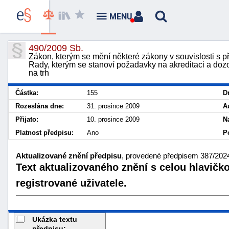
MENU
490/2009 Sb.
Zákon, kterým se mění některé zákony v souvislosti s p
Rady, kterým se stanoví požadavky na akreditaci a dozo
na trh
Částka:
155
D
Rozeslána dne:
31. prosince 2009
A
Přijato:
10. prosince 2009
N
Platnost předpisu:
Ano
P
Aktualizované znění předpisu
, provedené předpisem 387/2024
Text aktualizovaného znění s celou hlavičk
registrované uživatele.
Ukázka textu
předpisu: