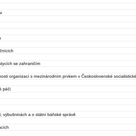
u
u
čnících
tycích se zahraničím
sti organizací s mezinárodním prvkem v Československé socialistické
é péči
, výbušninách a o státní báňské správě
acích