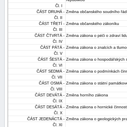
Čl. I
ČÁST DRUHÁ -
Změna občanského soudního řád
Čl. II
ČÁST TŘETÍ -
Změna občanského zákoníku
Čl. III
ČÁST ČTVRTÁ -
Změna zákona o péči o zdraví lid
Čl. IV
ČÁST PÁTÁ -
Změna zákona o znalcích a tlumo
Čl. V
ČÁST ŠESTÁ -
Změna zákona o hospodářských s
Čl. VI
ČÁST SEDMÁ -
Změna zákona o podmínkách činno
Čl. VII
ČÁST OSMÁ -
Změna zákona o státní památkov
Čl. VIII
ČÁST DEVÁTÁ -
Změna horního zákona
Čl. IX
ČÁST DESÁTÁ -
Změna zákona o hornické činnosti
Čl. X
ČÁST JEDENÁCTÁ -
Změna zákona o geologických pr
Čl. XI