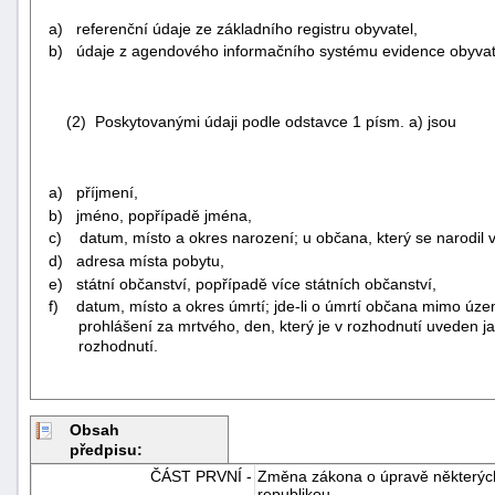
a) referenční údaje ze základního registru obyvatel,
b) údaje z agendového informačního systému evidence obyvat
(2) Poskytovanými údaji podle odstavce 1 písm. a) jsou
a) příjmení,
b) jméno, popřípadě jména,
c) datum, místo a okres narození; u občana, který se narodil v 
d) adresa místa pobytu,
e) státní občanství, popřípadě více státních občanství,
f) datum, místo a okres úmrtí; jde-li o úmrtí občana mimo územ
prohlášení za mrtvého, den, který je v rozhodnutí uveden j
rozhodnutí.
Obsah
předpisu:
ČÁST PRVNÍ -
Změna zákona o úpravě některých 
republikou