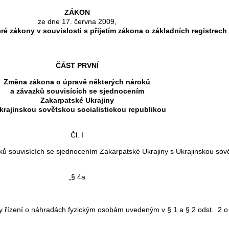
ZÁKON
ze dne 17. června 2009,
ré zákony v souvislosti s přijetím zákona o základních registrech
ČÁST PRVNÍ
Změna zákona o úpravě některých nároků
a závazků souvisících se sjednocením
Zakarpatské Ukrajiny
krajinskou sovětskou socialistickou republikou
Čl. I
ů souvisících se sjednocením Zakarpatské Ukrajiny s Ukrajinskou sovět
„§ 4a
y řízení o náhradách fyzickým osobám uvedeným v § 1 a § 2 odst. 2 o