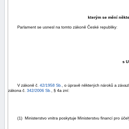
kterým se mění někte
Parlament se usnesl na tomto zákoně České republiky:
s U
V zákoně č.
42/1958 Sb.
, o úpravě některých nároků a závazk
zákona č.
342/2006 Sb.
, § 4a zní:
(1) Ministerstvo vnitra poskytuje Ministerstvu financí pro účel