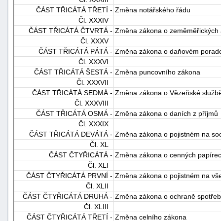
ČÁST TŘICÁTÁ TŘETÍ -
Změna notářského řádu
Čl. XXXIV
ČÁST TŘICÁTÁ ČTVRTÁ -
Změna zákona o zeměměřických a
Čl. XXXV
ČÁST TŘICÁTÁ PÁTÁ -
Změna zákona o daňovém poraden
Čl. XXXVI
ČÁST TŘICÁTÁ ŠESTÁ -
Změna puncovního zákona
Čl. XXXVII
ČÁST TŘICÁTÁ SEDMÁ -
Změna zákona o Vězeňské službě a
Čl. XXXVIII
ČÁST TŘICÁTÁ OSMÁ -
Změna zákona o daních z příjmů
Čl. XXXIX
ČÁST TŘICÁTÁ DEVÁTÁ -
Změna zákona o pojistném na soci
Čl. XL
ČÁST ČTYŘICÁTÁ -
Změna zákona o cenných papíre
Čl. XLI
ČÁST ČTYŘICÁTÁ PRVNÍ -
Změna zákona o pojistném na vše
Čl. XLII
ČÁST ČTYŘICÁTÁ DRUHÁ -
Změna zákona o ochraně spotřebi
Čl. XLIII
ČÁST ČTYŘICÁTÁ TŘETÍ -
Změna celního zákona