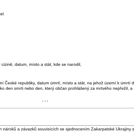
el.
cizině, datum, místo a stát, kde se narodil,
í České republiky, datum úmrtí, místo a stát, na jehož území k úmrtí d
ako den smrti nebo den, který občan prohlášený za mrtvého nepřežil, a
. . .
nároků a závazků souvisících se sjednocením Zakarpatské Ukrajiny s 