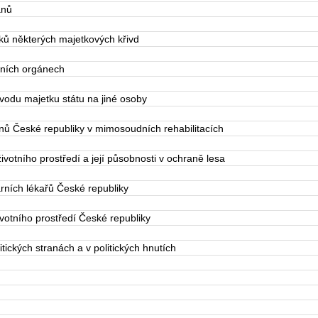
anů
ů některých majetkových křivd
ních orgánech
du majetku státu na jiné osoby
ů České republiky v mimosoudních rehabilitacích
otního prostředí a její působnosti v ochraně lesa
ních lékařů České republiky
otního prostředí České republiky
ických stranách a v politických hnutích