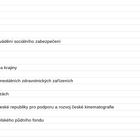
vádění sociálního zabezpečení
a krajiny
nestátních zdravotnických zařízeních
zách
ské republiky pro podporu a rozvoj české kinematografie
lského půdního fondu