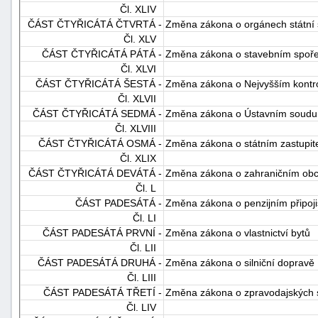
Čl. XLIV
ČÁST ČTYŘICÁTÁ ČTVRTÁ -
Změna zákona o orgánech státní s
Čl. XLV
ČÁST ČTYŘICÁTÁ PÁTÁ -
Změna zákona o stavebním spořen
Čl. XLVI
ČÁST ČTYŘICÁTÁ ŠESTÁ -
Změna zákona o Nejvyšším kontr
Čl. XLVII
ČÁST ČTYŘICÁTÁ SEDMÁ -
Změna zákona o Ústavním soudu
Čl. XLVIII
ČÁST ČTYŘICÁTÁ OSMÁ -
Změna zákona o státním zastupite
Čl. XLIX
ČÁST ČTYŘICÁTÁ DEVÁTÁ -
Změna zákona o zahraničním obc
Čl. L
ČÁST PADESÁTÁ -
Změna zákona o penzijním připoji
Čl. LI
ČÁST PADESÁTÁ PRVNÍ -
Změna zákona o vlastnictví bytů
Čl. LII
ČÁST PADESÁTÁ DRUHÁ -
Změna zákona o silniční dopravě
Čl. LIII
ČÁST PADESÁTÁ TŘETÍ -
Změna zákona o zpravodajských s
Čl. LIV