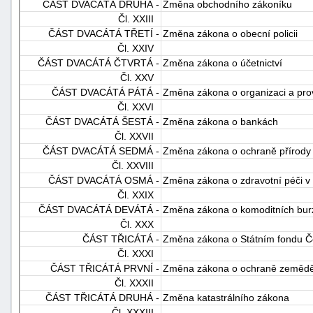
ČÁST DVACÁTÁ DRUHÁ -
Změna obchodního zákoníku
Čl. XXIII
ČÁST DVACÁTÁ TŘETÍ -
Změna zákona o obecní policii
Čl. XXIV
ČÁST DVACÁTÁ ČTVRTÁ -
Změna zákona o účetnictví
Čl. XXV
ČÁST DVACÁTÁ PÁTÁ -
Změna zákona o organizaci a pro
Čl. XXVI
ČÁST DVACÁTÁ ŠESTÁ -
Změna zákona o bankách
Čl. XXVII
ČÁST DVACÁTÁ SEDMÁ -
Změna zákona o ochraně přírody 
Čl. XXVIII
ČÁST DVACÁTÁ OSMÁ -
Změna zákona o zdravotní péči v 
Čl. XXIX
ČÁST DVACÁTÁ DEVÁTÁ -
Změna zákona o komoditních bur
Čl. XXX
ČÁST TŘICÁTÁ -
Změna zákona o Státním fondu Če
Čl. XXXI
ČÁST TŘICÁTÁ PRVNÍ -
Změna zákona o ochraně zemědě
Čl. XXXII
ČÁST TŘICÁTÁ DRUHÁ -
Změna katastrálního zákona
Čl. XXXIII