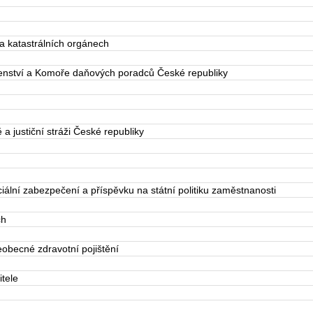
 katastrálních orgánech
ství a Komoře daňových poradců České republiky
 justiční stráži České republiky
ální zabezpečení a příspěvku na státní politiku zaměstnanosti
ch
obecné zdravotní pojištění
tele