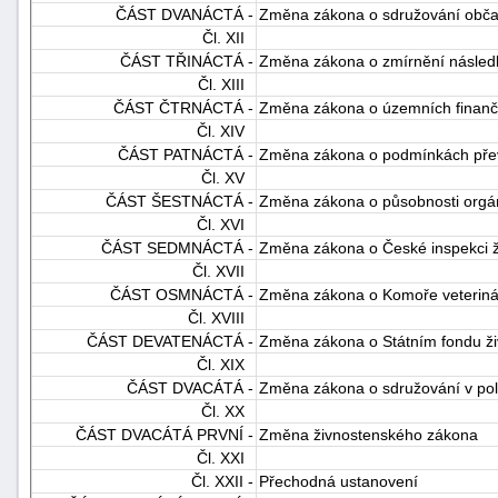
ČÁST DVANÁCTÁ -
Změna zákona o sdružování obč
Čl. XII
ČÁST TŘINÁCTÁ -
Změna zákona o zmírnění následk
Čl. XIII
ČÁST ČTRNÁCTÁ -
Změna zákona o územních finanč
Čl. XIV
ČÁST PATNÁCTÁ -
Změna zákona o podmínkách převo
Čl. XV
ČÁST ŠESTNÁCTÁ -
Změna zákona o působnosti orgán
Čl. XVI
ČÁST SEDMNÁCTÁ -
Změna zákona o České inspekci živ
Čl. XVII
ČÁST OSMNÁCTÁ -
Změna zákona o Komoře veterinár
Čl. XVIII
ČÁST DEVATENÁCTÁ -
Změna zákona o Státním fondu živ
Čl. XIX
ČÁST DVACÁTÁ -
Změna zákona o sdružování v polit
Čl. XX
ČÁST DVACÁTÁ PRVNÍ -
Změna živnostenského zákona
Čl. XXI
Čl. XXII -
Přechodná ustanovení