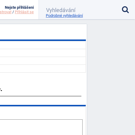
Nejste přihlášeni
strovat
/
Přihlásit se
Podrobné vyhledávání
.