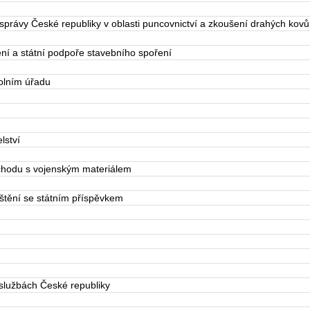
právy České republiky v oblasti puncovnictví a zkoušení drahých kovů
í a státní podpoře stavebního spoření
olním úřadu
lství
hodu s vojenským materiálem
štění se státním příspěvkem
lužbách České republiky