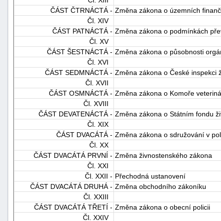
Čl. XIII
ČÁST ČTRNÁCTÁ -
Změna zákona o územních finanč
Čl. XIV
ČÁST PATNÁCTÁ -
Změna zákona o podmínkách převo
Čl. XV
ČÁST ŠESTNÁCTÁ -
Změna zákona o působnosti orgán
Čl. XVI
ČÁST SEDMNÁCTÁ -
Změna zákona o České inspekci živ
Čl. XVII
ČÁST OSMNÁCTÁ -
Změna zákona o Komoře veterinár
Čl. XVIII
ČÁST DEVATENÁCTÁ -
Změna zákona o Státním fondu živ
Čl. XIX
ČÁST DVACÁTÁ -
Změna zákona o sdružování v polit
Čl. XX
ČÁST DVACÁTÁ PRVNÍ -
Změna živnostenského zákona
Čl. XXI
Čl. XXII -
Přechodná ustanovení
ČÁST DVACÁTÁ DRUHÁ -
Změna obchodního zákoníku
Čl. XXIII
ČÁST DVACÁTÁ TŘETÍ -
Změna zákona o obecní policii
Čl. XXIV