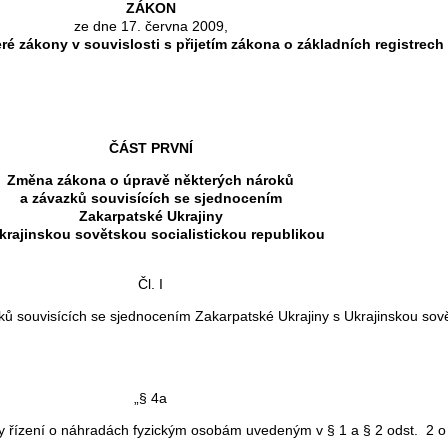
ZÁKON
ze dne 17. června 2009,
ré zákony v souvislosti s přijetím zákona o základních registrech
ČÁST PRVNÍ
Změna zákona o úpravě některých nároků
a závazků souvisících se sjednocením
Zakarpatské Ukrajiny
krajinskou sovětskou socialistickou republikou
Čl. I
ů souvisících se sjednocením Zakarpatské Ukrajiny s Ukrajinskou sovět
„§ 4a
y řízení o náhradách fyzickým osobám uvedeným v § 1 a § 2 odst. 2 o