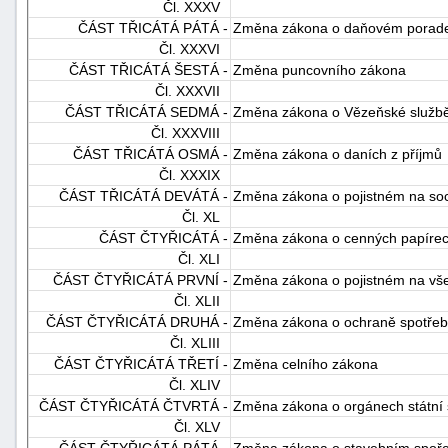
Čl. XXXV
ČÁST TŘICÁTÁ PÁTÁ -
Změna zákona o daňovém poraden
Čl. XXXVI
ČÁST TŘICÁTÁ ŠESTÁ -
Změna puncovního zákona
Čl. XXXVII
ČÁST TŘICÁTÁ SEDMÁ -
Změna zákona o Vězeňské službě a
Čl. XXXVIII
ČÁST TŘICÁTÁ OSMÁ -
Změna zákona o daních z příjmů
Čl. XXXIX
ČÁST TŘICÁTÁ DEVÁTÁ -
Změna zákona o pojistném na soci
Čl. XL
ČÁST ČTYŘICÁTÁ -
Změna zákona o cenných papíre
Čl. XLI
ČÁST ČTYŘICÁTÁ PRVNÍ -
Změna zákona o pojistném na vše
Čl. XLII
ČÁST ČTYŘICÁTÁ DRUHÁ -
Změna zákona o ochraně spotřebi
Čl. XLIII
ČÁST ČTYŘICÁTÁ TŘETÍ -
Změna celního zákona
Čl. XLIV
ČÁST ČTYŘICÁTÁ ČTVRTÁ -
Změna zákona o orgánech státní s
Čl. XLV