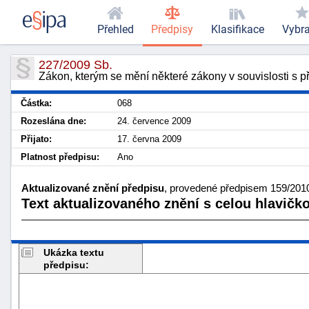
Přehled
Předpisy
Klasifikace
Vybr
227/2009 Sb.
Zákon, kterým se mění některé zákony v souvislosti s př
Částka:
068
Rozeslána dne:
24. července 2009
Přijato:
17. června 2009
Platnost předpisu:
Ano
Aktualizované znění předpisu
, provedené předpisem 159/2010
Text aktualizovaného znění s celou hlavičk
Ukázka textu
předpisu: