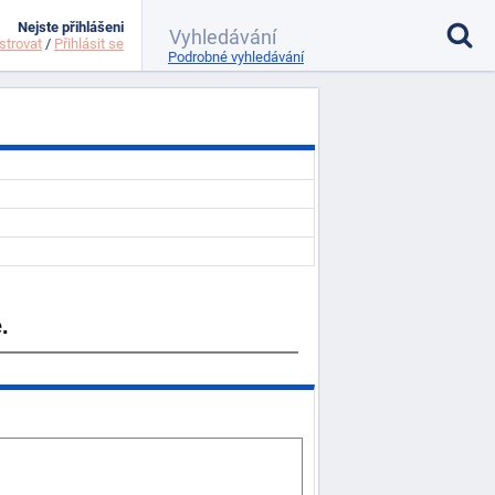
Nejste přihlášeni
strovat
/
Přihlásit se
Podrobné vyhledávání
.