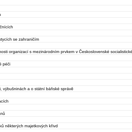
u
čnících
tycích se zahraničím
sti organizací s mezinárodním prvkem v Československé socialistické
é péči
, výbušninách a o státní báňské správě
acích
anů
ů některých majetkových křivd