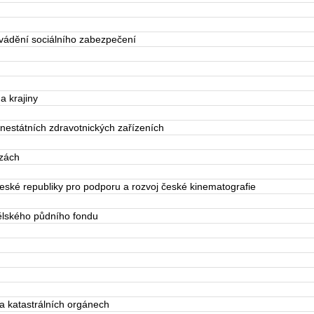
vádění sociálního zabezpečení
a krajiny
nestátních zdravotnických zařízeních
zách
ské republiky pro podporu a rozvoj české kinematografie
lského půdního fondu
 katastrálních orgánech