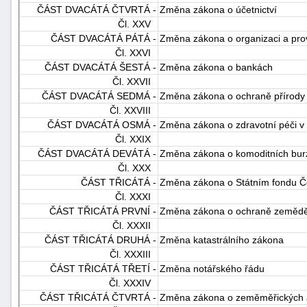
ČÁST DVACÁTÁ ČTVRTÁ -
Změna zákona o účetnictví
Čl. XXV
ČÁST DVACÁTÁ PÁTÁ -
Změna zákona o organizaci a pro
Čl. XXVI
ČÁST DVACÁTÁ ŠESTÁ -
Změna zákona o bankách
Čl. XXVII
ČÁST DVACÁTÁ SEDMÁ -
Změna zákona o ochraně přírody 
Čl. XXVIII
ČÁST DVACÁTÁ OSMÁ -
Změna zákona o zdravotní péči v 
Čl. XXIX
ČÁST DVACÁTÁ DEVÁTÁ -
Změna zákona o komoditních bur
Čl. XXX
ČÁST TŘICÁTÁ -
Změna zákona o Státním fondu Če
Čl. XXXI
ČÁST TŘICÁTÁ PRVNÍ -
Změna zákona o ochraně zemědě
Čl. XXXII
ČÁST TŘICÁTÁ DRUHÁ -
Změna katastrálního zákona
Čl. XXXIII
ČÁST TŘICÁTÁ TŘETÍ -
Změna notářského řádu
Čl. XXXIV
ČÁST TŘICÁTÁ ČTVRTÁ -
Změna zákona o zeměměřických a