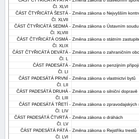
ČÁST ČTYŘICÁTÁ PÁTÁ -
Změna zákona o stavebním spořen
Čl. XLVI
ČÁST ČTYŘICÁTÁ ŠESTÁ -
Změna zákona o Nejvyšším kontr
Čl. XLVII
ČÁST ČTYŘICÁTÁ SEDMÁ -
Změna zákona o Ústavním soudu
Čl. XLVIII
ČÁST ČTYŘICÁTÁ OSMÁ -
Změna zákona o státním zastupite
Čl. XLIX
ČÁST ČTYŘICÁTÁ DEVÁTÁ -
Změna zákona o zahraničním obc
Čl. L
ČÁST PADESÁTÁ -
Změna zákona o penzijním připoji
Čl. LI
ČÁST PADESÁTÁ PRVNÍ -
Změna zákona o vlastnictví bytů
Čl. LII
ČÁST PADESÁTÁ DRUHÁ -
Změna zákona o silniční dopravě
Čl. LIII
ČÁST PADESÁTÁ TŘETÍ -
Změna zákona o zpravodajských s
Čl. LIV
ČÁST PADESÁTÁ ČTVRTÁ -
Změna zákona o dráhách
Čl. LV
ČÁST PADESÁTÁ PÁTÁ -
Změna zákona o Rejstříku trestů
Čl. LVI