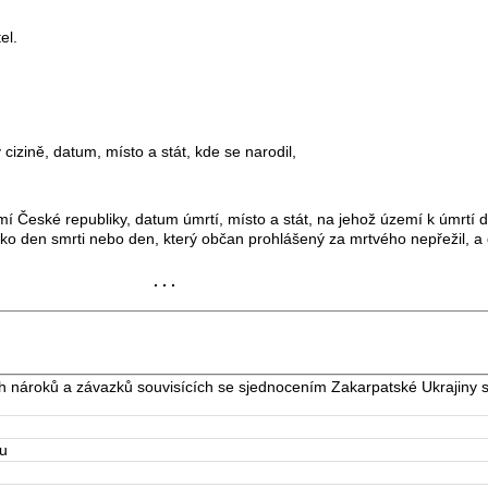
el.
cizině, datum, místo a stát, kde se narodil,
í České republiky, datum úmrtí, místo a stát, na jehož území k úmrtí d
ako den smrti nebo den, který občan prohlášený za mrtvého nepřežil, a
. . .
nároků a závazků souvisících se sjednocením Zakarpatské Ukrajiny s 
u