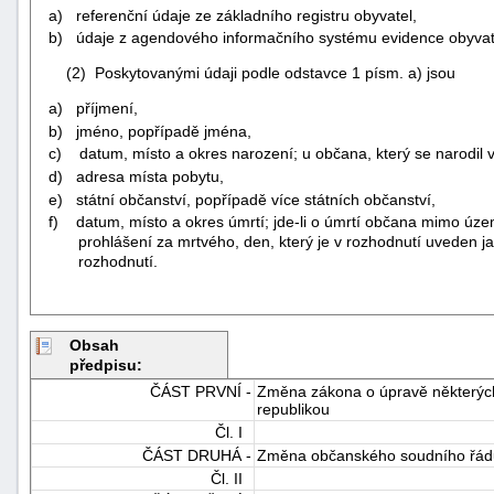
a) referenční údaje ze základního registru obyvatel,
b) údaje z agendového informačního systému evidence obyvat
(2) Poskytovanými údaji podle odstavce 1 písm. a) jsou
a) příjmení,
b) jméno, popřípadě jména,
c) datum, místo a okres narození; u občana, který se narodil v 
d) adresa místa pobytu,
e) státní občanství, popřípadě více státních občanství,
f) datum, místo a okres úmrtí; jde-li o úmrtí občana mimo územ
prohlášení za mrtvého, den, který je v rozhodnutí uveden j
rozhodnutí.
Obsah
předpisu:
ČÁST PRVNÍ -
Změna zákona o úpravě některých 
republikou
Čl. I
ČÁST DRUHÁ -
Změna občanského soudního řád
Čl. II