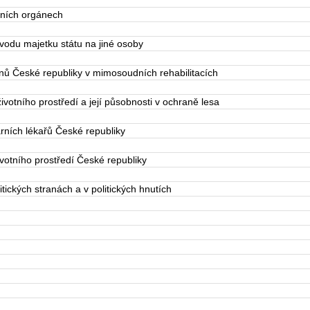
ních orgánech
du majetku státu na jiné osoby
ů České republiky v mimosoudních rehabilitacích
otního prostředí a její působnosti v ochraně lesa
ních lékařů České republiky
otního prostředí České republiky
ických stranách a v politických hnutích