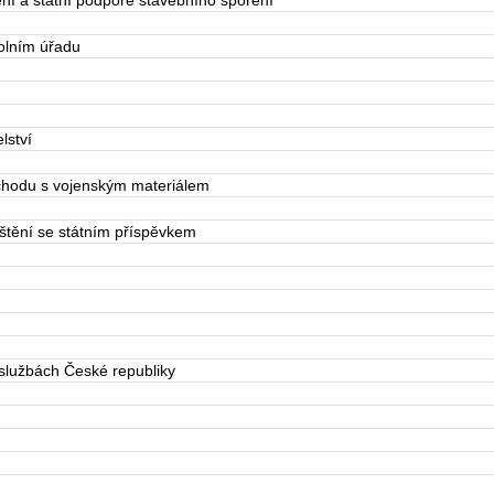
í a státní podpoře stavebního spoření
olním úřadu
lství
hodu s vojenským materiálem
štění se státním příspěvkem
lužbách České republiky