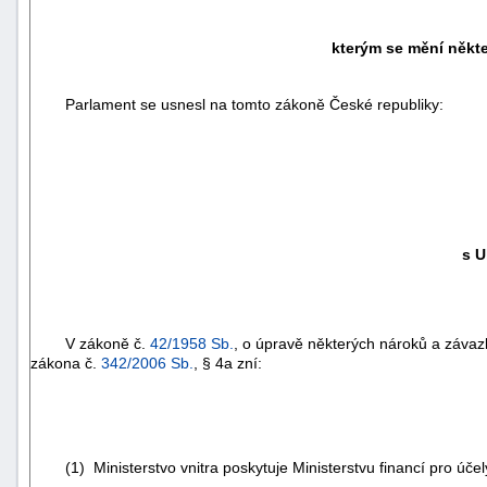
kterým se mění někte
Parlament se usnesl na tomto zákoně České republiky:
s U
V zákoně č.
42/1958 Sb.
, o úpravě některých nároků a závazk
zákona č.
342/2006 Sb.
, § 4a zní:
(1) Ministerstvo vnitra poskytuje Ministerstvu financí pro účel