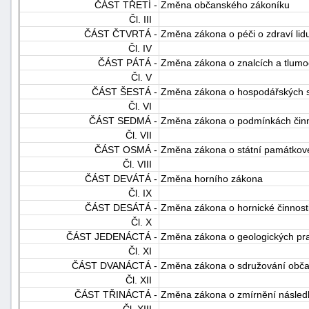
ČÁST TŘETÍ -
Změna občanského zákoníku
Čl. III
ČÁST ČTVRTÁ -
Změna zákona o péči o zdraví lid
Čl. IV
ČÁST PÁTÁ -
Změna zákona o znalcích a tlumo
Čl. V
ČÁST ŠESTÁ -
Změna zákona o hospodářských s
Čl. VI
ČÁST SEDMÁ -
Změna zákona o podmínkách činno
Čl. VII
ČÁST OSMÁ -
Změna zákona o státní památkov
Čl. VIII
ČÁST DEVÁTÁ -
Změna horního zákona
Čl. IX
ČÁST DESÁTÁ -
Změna zákona o hornické činnosti
Čl. X
ČÁST JEDENÁCTÁ -
Změna zákona o geologických pr
Čl. XI
ČÁST DVANÁCTÁ -
Změna zákona o sdružování obč
Čl. XII
ČÁST TŘINÁCTÁ -
Změna zákona o zmírnění následk