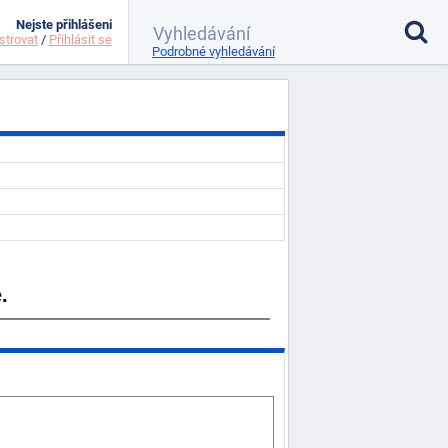
Nejste přihlášeni
strovat
/
Přihlásit se
Podrobné vyhledávání
.