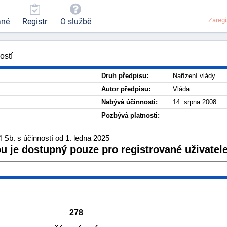
Zaregi
ané
Registr
O službě
ostí
Druh předpisu:
Nařízení vlády
Autor předpisu:
Vláda
Nabývá účinnosti:
14. srpna 2008
Pozbývá platnosti:
Sb. s účinností od 1. ledna 2025
ou je dostupný pouze pro registrované uživatele
278