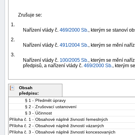
Zrušuje se:
1.
Nařízení vlády č.
469/2000 Sb.
, kterým se stanoví o
2.
Nařízení vlády č.
491/2004 Sb.
, kterým se mění naříz
3.
Nařízení vlády č.
100/2005 Sb.
, kterým se mění naříz
předpisů, a nařízení vlády č.
469/2000 Sb.
, kterým s
Obsah
předpisu:
§ 1 -
Předmět úpravy
§ 2 -
Zrušovací ustanovení
§ 3 -
Účinnost
Příloha č. 1 -
Obsahové náplně živností řemeslných
Příloha č. 2 -
Obsahové náplně živností vázaných
Příloha č. 3 -
Obsahové náplně živností koncesovaných