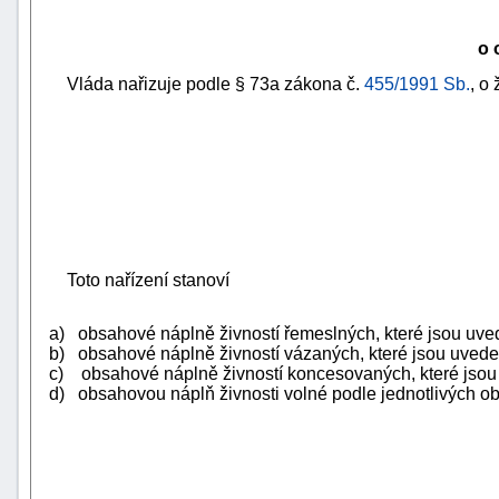
o 
Vláda nařizuje podle § 73a zákona č.
455/1991 Sb.
, o
Toto nařízení stanoví
a) obsahové náplně živností řemeslných, které jsou uvede
b) obsahové náplně živností vázaných, které jsou uvedeny
c) obsahové náplně živností koncesovaných, které jsou u
d) obsahovou náplň živnosti volné podle jednotlivých obor