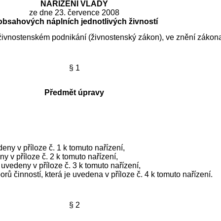
NAŘÍZENÍ VLÁDY
ze dne 23. července 2008
obsahových náplních jednotlivých živností
 živnostenském podnikání (živnostenský zákon), ve znění zákon
§ 1
Předmět úpravy
ny v příloze č. 1 k tomuto nařízení,
 v příloze č. 2 k tomuto nařízení,
vedeny v příloze č. 3 k tomuto nařízení,
ů činností, která je uvedena v příloze č. 4 k tomuto nařízení.
§ 2