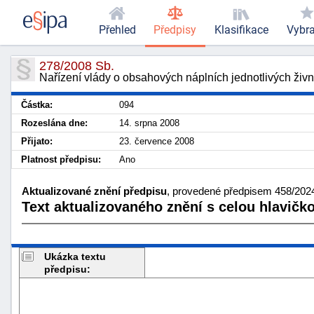
Přehled
Předpisy
Klasifikace
Vybr
278/2008 Sb.
Nařízení vlády o obsahových náplních jednotlivých živn
Částka:
094
Rozeslána dne:
14. srpna 2008
Přijato:
23. července 2008
Platnost předpisu:
Ano
Aktualizované znění předpisu
, provedené předpisem 458/2024 
Text aktualizovaného znění s celou hlavičk
Ukázka textu
předpisu: