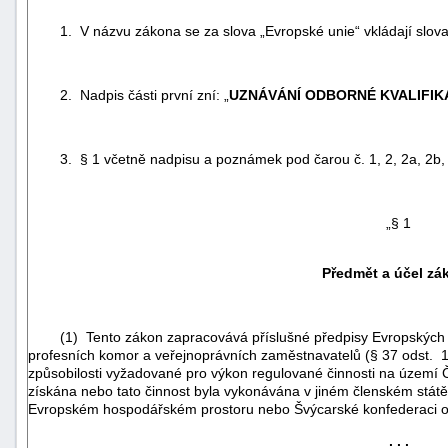
1. V názvu zákona se za slova „Evropské unie“ vkládají slova „a
2. Nadpis části první zní: „
UZNÁVÁNÍ ODBORNÉ KVALIFIKA
3. § 1 včetně nadpisu a poznámek pod čarou č. 1, 2, 2a, 2b, 2c,
„§ 1
Předmět a účel zá
(1) Tento zákon zapracovává příslušné předpisy Evropských 
+náhrady
profesních komor a veřejnoprávních zaměstnavatelů (§ 37 odst. 1) 
způsobilosti vyžadované pro výkon regulované činnosti na území Č
získána nebo tato činnost byla vykonávána v jiném členském stát
Evropském hospodářském prostoru nebo Švýcarské konfederaci o
. . .