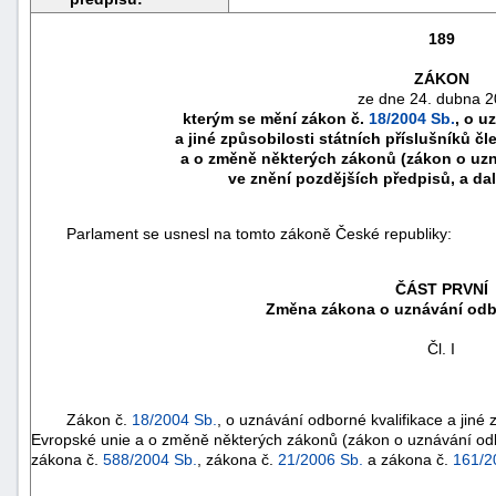
189
ZÁKON
ze dne 24. dubna 2
kterým se mění zákon č.
18/2004 Sb.
, o u
a jiné způsobilosti státních příslušníků č
a o změně některých zákonů (zákon o uzn
ve znění pozdějších předpisů, a dal
Parlament se usnesl na tomto zákoně České republiky:
ČÁST PRVNÍ
Změna zákona o uznávání odbo
náhrady
škody
Čl. I
Zákon č.
18/2004 Sb.
, o uznávání odborné kvalifikace a jiné 
Evropské unie a o změně některých zákonů (zákon o uznávání odbo
zákona č.
588/2004 Sb.
, zákona č.
21/2006 Sb.
a zákona č.
161/2