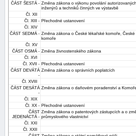
ČÁST ŠESTÁ -
Změna zákona o výkonu povolání autorizovaných 
"náhradě
inženýrů a techniků činných ve výstavbě
škod"
Čl. XII
Čl. XIII -
Přechodné ustanovení
Čl. XIV
ČÁST SEDMÁ -
Změna zákona o České lékařské komoře, České 
komoře
Čl. XV
ČÁST OSMÁ -
Změna živnostenského zákona
Čl. XVI
Čl. XVII -
Přechodná ustanovení
ČÁST DEVÁTÁ
Změna zákona o správních poplatcích
-
Čl. XVIII
ČÁST DESÁTÁ
Změna zákona o daňovém poradenství a Komoře
-
Čl. XIX
Čl. XX -
Přechodné ustanovení
ČÁST
Změna zákona o patentových zástupcích a o zm
JEDENÁCTÁ -
průmyslového vlastnictví
Čl. XXI
Čl. XXII
ČÁST
Změna zákona o státní památkové péči