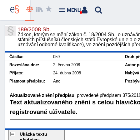
MENU
189/2008 Sb.
Zákon, kterým se mění zákon č. 18/2004 Sb., o uznávání
státních příslušníků členských států Evropské unie a 
uznávání odborné kvalifikace), ve znění pozdějších před
Částka:
059
Druh př
Rozeslána dne:
2. června 2008
Autor p
Přijato:
24. dubna 2008
Nabývá 
Platnost předpisu:
Ano
Pozbývá
Aktualizované znění předpisu
, provedené předpisem 375/2011
Text aktualizovaného znění s celou hlavičk
registrované uživatele.
Ukázka textu
předpisu: