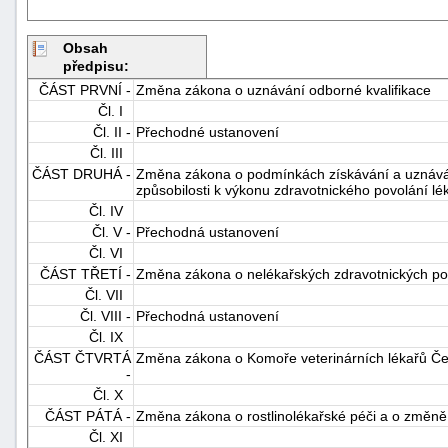
Obsah
předpisu:
ČÁST PRVNÍ -
Změna zákona o uznávání odborné kvalifikace
Čl. I
Čl. II -
Přechodné ustanovení
Čl. III
-
ČÁST DRUHÁ -
Změna zákona o podmínkách získávání a uznáván
způsobilosti k výkonu zdravotnického povolání lé
náhrady
Čl. IV
Čl. V -
Přechodná ustanovení
Čl. VI
ČÁST TŘETÍ -
Změna zákona o nelékařských zdravotnických po
Čl. VII
Čl. VIII -
Přechodná ustanovení
Čl. IX
ČÁST ČTVRTÁ
Změna zákona o Komoře veterinárních lékařů Če
-
Čl. X
ČÁST PÁTÁ -
Změna zákona o rostlinolékařské péči a o změně
Čl. XI