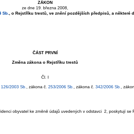
ZÁKON
ze dne 19. března 2008,
4 Sb.
, o Rejstříku trestů, ve znění pozdějších předpisů, a některé 
ČÁST PRVNÍ
Změna zákona o Rejstříku trestů
Čl. I
.
126/2003 Sb.
, zákona č.
253/2006 Sb.
, zákona č.
342/2006 Sb.
, záko
nci obyvatel ke změně údajů uvedených v odstavci 2, poskytují se Rej