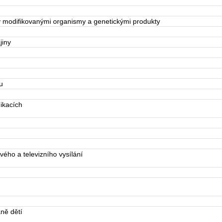
 modifikovanými organismy a genetickými produkty
jiny
u
ikacích
ého a televizního vysílání
ně dětí