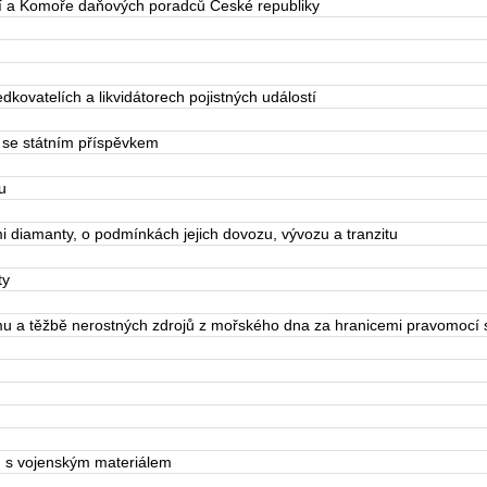
 a Komoře daňových poradců České republiky
kovatelích a likvidátorech pojistných událostí
 se státním příspěvkem
u
diamanty, o podmínkách jejich dovozu, vývozu a tranzitu
ty
 a těžbě nerostných zdrojů z mořského dna za hranicemi pravomocí 
 s vojenským materiálem