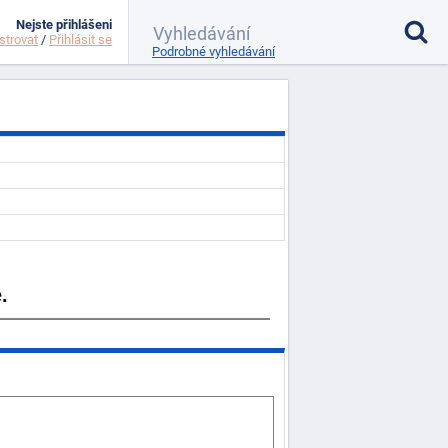
Nejste přihlášeni
strovat
/
Přihlásit se
Podrobné vyhledávání
.