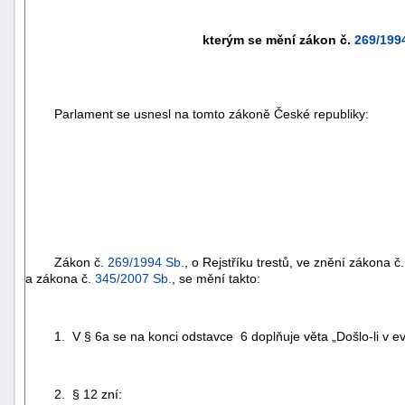
kterým se mění zákon č.
269/199
Parlament se usnesl na tomto zákoně České republiky:
Zákon č.
269/1994 Sb.
, o Rejstříku trestů, ve znění zákona č
a zákona č.
345/2007 Sb.
, se mění takto:
1. V § 6a se na konci odstavce 6 doplňuje věta „Došlo-li v evide
2. § 12 zní: