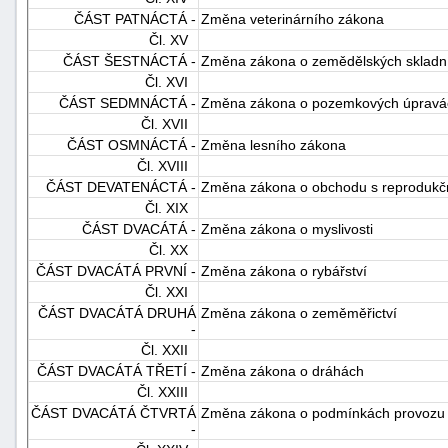
ČÁST PATNÁCTÁ -
Změna veterinárního zákona
Čl. XV
ČÁST ŠESTNÁCTÁ -
Změna zákona o zemědělských skladníc
Čl. XVI
ČÁST SEDMNÁCTÁ -
Změna zákona o pozemkových úpravá
Čl. XVII
ČÁST OSMNÁCTÁ -
Změna lesního zákona
Čl. XVIII
ČÁST DEVATENÁCTÁ -
Změna zákona o obchodu s reprodukčn
Čl. XIX
ČÁST DVACÁTÁ -
Změna zákona o myslivosti
Čl. XX
ČÁST DVACÁTÁ PRVNÍ -
Změna zákona o rybářství
Čl. XXI
ČÁST DVACÁTÁ DRUHÁ
Změna zákona o zeměměřictví
-
Čl. XXII
ČÁST DVACÁTÁ TŘETÍ -
Změna zákona o dráhách
Čl. XXIII
ČÁST DVACÁTÁ ČTVRTÁ
Změna zákona o podmínkách provozu 
-