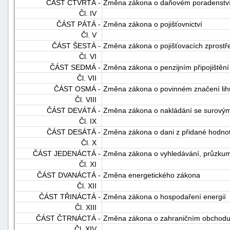
ČÁST ČTVRTÁ -
Změna zákona o daňovém poradenství
Čl. IV
ČÁST PÁTÁ -
Změna zákona o pojišťovnictví
Čl. V
ČÁST ŠESTÁ -
Změna zákona o pojišťovacích zprostřed
Čl. VI
ČÁST SEDMÁ -
Změna zákona o penzijním připojištění
Čl. VII
ČÁST OSMÁ -
Změna zákona o povinném značení lih
Čl. VIII
ČÁST DEVÁTÁ -
Změna zákona o nakládání se surovými 
Čl. IX
ČÁST DESÁTÁ -
Změna zákona o dani z přidané hodno
Čl. X
ČÁST JEDENÁCTÁ -
Změna zákona o vyhledávání, průzkumu
Čl. XI
ČÁST DVANÁCTÁ -
Změna energetického zákona
Čl. XII
ČÁST TŘINÁCTÁ -
Změna zákona o hospodaření energií
Čl. XIII
ČÁST ČTRNÁCTÁ -
Změna zákona o zahraničním obchodu
Čl. XIV