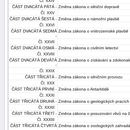
Čl. XXIV
ČÁST DVACÁTÁ PÁTÁ -
Změna zákona o silniční dopravě
Čl. XXV
ČÁST DVACÁTÁ ŠESTÁ -
Změna zákona o námořní plavbě
Čl. XXVI
ČÁST DVACÁTÁ SEDMÁ
Změna zákona o vnitrozemské plavbě
-
Čl. XXVII
ČÁST DVACÁTÁ OSMÁ -
Změna zákona o civilním letectví
Čl. XXVIII
ČÁST DVACÁTÁ DEVÁTÁ
Změna zákona o získávání a zdokonalov
-
Čl. XXIX
ČÁST TŘICÁTÁ -
Změna zákona o silničním provozu
Čl. XXX
ČÁST TŘICÁTÁ PRVNÍ -
Změna zákona o Antarktidě
Čl. XXXI
ČÁST TŘICÁTÁ DRUHÁ -
Změna zákona o geologických pracích
Čl. XXXII
ČÁST TŘICÁTÁ TŘETÍ -
Změna zákona o posuzování vlivů na ži
Čl. XXXIII
ČÁST TŘICÁTÁ ČTVRTÁ
Změna zákona o zoologických zahrad