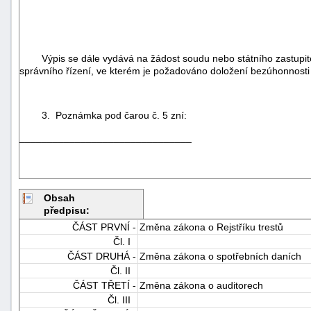
Výpis se dále vydává na žádost soudu nebo státního zastupitelst
správního řízení, ve kterém je požadováno doložení bezúhonnosti či 
3. Poznámka pod čarou č. 5 zní:
_______________________________
Obsah
předpisu:
ČÁST PRVNÍ -
Změna zákona o Rejstříku trestů
Čl. I
ČÁST DRUHÁ -
Změna zákona o spotřebních daních
Čl. II
ČÁST TŘETÍ -
Změna zákona o auditorech
Čl. III