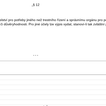
„§ 12
ví pro potřeby jiného než trestního řízení a správnímu orgánu pro po
důvěryhodnosti. Pro jiné účely lze výpis vydat, stanoví-li tak zvláštní 
. . .