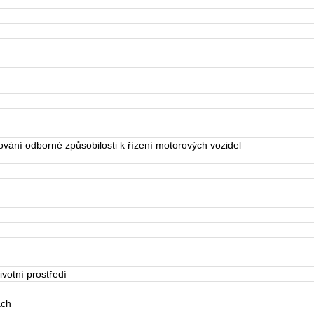
ání odborné způsobilosti k řízení motorových vozidel
votní prostředí
ách