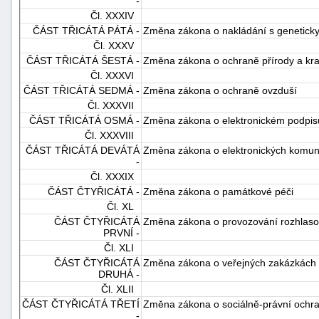
-
Čl. XXXIV
ČÁST TŘICÁTÁ PÁTÁ -
Změna zákona o nakládání s geneticky
Čl. XXXV
ČÁST TŘICÁTÁ ŠESTÁ -
Změna zákona o ochraně přírody a kra
Čl. XXXVI
ČÁST TŘICÁTÁ SEDMÁ -
Změna zákona o ochraně ovzduší
Čl. XXXVII
ČÁST TŘICÁTÁ OSMÁ -
Změna zákona o elektronickém podpis
Čl. XXXVIII
ČÁST TŘICÁTÁ DEVÁTÁ
Změna zákona o elektronických komun
-
Čl. XXXIX
ČÁST ČTYŘICÁTÁ -
Změna zákona o památkové péči
Čl. XL
ČÁST ČTYŘICÁTÁ
Změna zákona o provozování rozhlasov
PRVNÍ -
Čl. XLI
ČÁST ČTYŘICÁTÁ
Změna zákona o veřejných zakázkách
DRUHÁ -
Čl. XLII
ČÁST ČTYŘICÁTÁ TŘETÍ
Změna zákona o sociálně-právní ochra
-