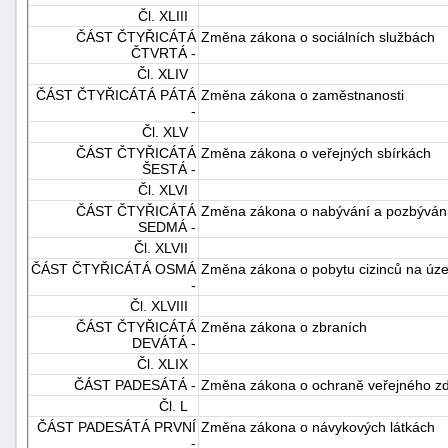
Čl. XLIII
ČÁST ČTYŘICÁTÁ
Změna zákona o sociálních službách
ČTVRTÁ -
Čl. XLIV
ČÁST ČTYŘICÁTÁ PÁTÁ
Změna zákona o zaměstnanosti
-
Čl. XLV
ČÁST ČTYŘICÁTÁ
Změna zákona o veřejných sbírkách
ŠESTÁ -
Čl. XLVI
ČÁST ČTYŘICÁTÁ
Změna zákona o nabývání a pozbývání 
SEDMÁ -
Čl. XLVII
ČÁST ČTYŘICÁTÁ OSMÁ
Změna zákona o pobytu cizinců na úze
-
Čl. XLVIII
ČÁST ČTYŘICÁTÁ
Změna zákona o zbraních
DEVÁTÁ -
Čl. XLIX
ČÁST PADESÁTÁ -
Změna zákona o ochraně veřejného zd
Čl. L
ČÁST PADESÁTÁ PRVNÍ
Změna zákona o návykových látkách
-