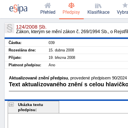
Přehled
Předpisy
Klasifikace
Vybr
124/2008 Sb.
Zákon, kterým se mění zákon č. 269/1994 Sb., o Rejstřík
Částka:
039
Rozeslána dne:
15. dubna 2008
Přijato:
19. března 2008
Platnost předpisu:
Ano
Aktualizované znění předpisu
, provedené předpisem 90/2024 S
Text aktualizovaného znění s celou hlavičk
Ukázka textu
předpisu: