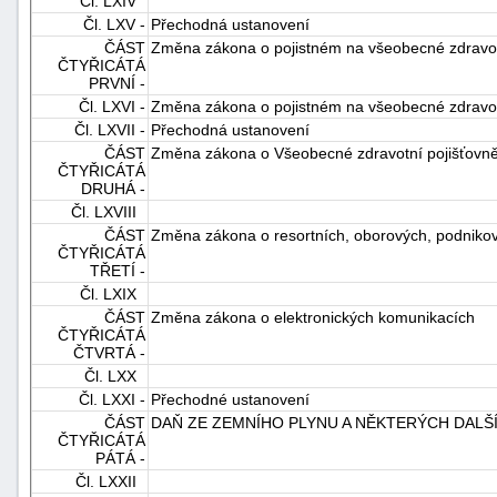
Čl. LXIV
Čl. LXV -
Přechodná ustanovení
ČÁST
Změna zákona o pojistném na všeobecné zdravotn
ČTYŘICÁTÁ
PRVNÍ -
Čl. LXVI -
Změna zákona o pojistném na všeobecné zdravotn
Čl. LXVII -
Přechodná ustanovení
ČÁST
Změna zákona o Všeobecné zdravotní pojišťovně
ČTYŘICÁTÁ
DRUHÁ -
Čl. LXVIII
ČÁST
Změna zákona o resortních, oborových, podnikov
ČTYŘICÁTÁ
TŘETÍ -
Čl. LXIX
ČÁST
Změna zákona o elektronických komunikacích
ČTYŘICÁTÁ
ČTVRTÁ -
Čl. LXX
Čl. LXXI -
Přechodné ustanovení
ČÁST
DAŇ ZE ZEMNÍHO PLYNU A NĚKTERÝCH DALŠ
ČTYŘICÁTÁ
PÁTÁ -
Čl. LXXII