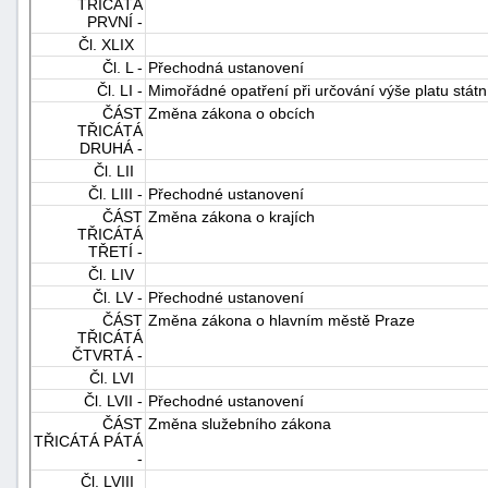
TŘICÁTÁ
PRVNÍ -
Čl. XLIX
Čl. L -
Přechodná ustanovení
Čl. LI -
Mimořádné opatření při určování výše platu stát
ČÁST
Změna zákona o obcích
TŘICÁTÁ
DRUHÁ -
Čl. LII
Čl. LIII -
Přechodné ustanovení
ČÁST
Změna zákona o krajích
TŘICÁTÁ
TŘETÍ -
Čl. LIV
Čl. LV -
Přechodné ustanovení
ČÁST
Změna zákona o hlavním městě Praze
TŘICÁTÁ
ČTVRTÁ -
Čl. LVI
Čl. LVII -
Přechodné ustanovení
ČÁST
Změna služebního zákona
TŘICÁTÁ PÁTÁ
-
Čl. LVIII