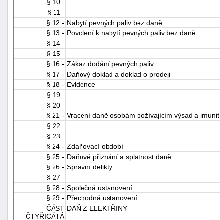
§ 10
§ 11
§ 12 -
Nabytí pevných paliv bez daně
§ 13 -
Povolení k nabytí pevných paliv bez daně
§ 14
§ 15
§ 16 -
Zákaz dodání pevných paliv
§ 17 -
Daňový doklad a doklad o prodeji
§ 18 -
Evidence
§ 19
§ 20
§ 21 -
Vracení daně osobám požívajícím výsad a imunit
§ 22
§ 23
§ 24 -
Zdaňovací období
§ 25 -
Daňové přiznání a splatnost daně
§ 26 -
Správní delikty
§ 27
§ 28 -
Společná ustanovení
§ 29 -
Přechodná ustanovení
ČÁST
DAŇ Z ELEKTŘINY
ČTYŘICÁTÁ