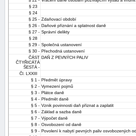
§ 23
§ 24
§ 25 -
Zdaňovací období
§ 26 -
Daňové přiznání a splatnost daně
§ 27 -
Správní delikty
§ 28
§ 29 -
Společná ustanovení
§ 30 -
Přechodná ustanovení
ČÁST
DAŇ Z PEVNÝCH PALIV
ČTYŘICÁTÁ
ŠESTÁ -
Čl. LXXIII
§ 1 -
Předmět úpravy
§ 2 -
Vymezení pojmů
§ 3 -
Plátce daně
§ 4 -
Předmět daně
§ 5 -
Vznik povinnosti daň přiznat a zaplatit
§ 6 -
Základ a sazba daně
§ 7 -
Výpočet daně
§ 8 -
Osvobození od daně
§ 9 -
Povolení k nabytí pevných paliv osvobozených o