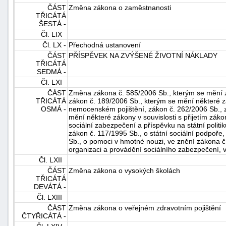
ČÁST
Změna zákona o zaměstnanosti
TŘICÁTÁ
ŠESTÁ -
Čl. LIX
Čl. LX -
Přechodná ustanovení
ČÁST
PŘÍSPĚVEK NA ZVÝŠENÉ ŽIVOTNÍ NÁKLADY
TŘICÁTÁ
SEDMÁ -
Čl. LXI
ČÁST
Změna zákona č. 585/2006 Sb., kterým se mění 
TŘICÁTÁ
zákon č. 189/2006 Sb., kterým se mění některé zá
OSMÁ -
nemocenském pojištění, zákon č. 262/2006 Sb., z
mění některé zákony v souvislosti s přijetím zák
sociální zabezpečení a příspěvku na státní polit
zákon č. 117/1995 Sb., o státní sociální podpoře
Sb., o pomoci v hmotné nouzi, ve znění zákona č
organizaci a provádění sociálního zabezpečení, 
Čl. LXII
ČÁST
Změna zákona o vysokých školách
TŘICÁTÁ
DEVÁTÁ -
Čl. LXIII
ČÁST
Změna zákona o veřejném zdravotním pojištění
ČTYŘICÁTÁ -