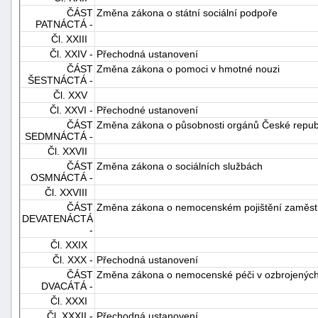
ČÁST
Změna zákona o státní sociální podpoře
PATNÁCTÁ -
Čl. XXIII
Čl. XXIV -
Přechodná ustanovení
ČÁST
Změna zákona o pomoci v hmotné nouzi
ŠESTNÁCTÁ -
Čl. XXV
Čl. XXVI -
Přechodné ustanovení
ČÁST
Změna zákona o působnosti orgánů České republ
SEDMNÁCTÁ -
Čl. XXVII
ČÁST
Změna zákona o sociálních službách
OSMNÁCTÁ -
Čl. XXVIII
ČÁST
Změna zákona o nemocenském pojištění zaměs
DEVATENÁCTÁ
-
Čl. XXIX
Čl. XXX -
Přechodná ustanovení
ČÁST
Změna zákona o nemocenské péči v ozbrojených
DVACÁTÁ -
Čl. XXXI
Čl. XXXII -
Přechodná ustanovení