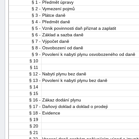
§ 1 -
Předmět úpravy
§ 2 -
Vymezení pojmů
§ 3 -
Plátce daně
§ 4 -
Předmět daně
§ 5 -
Vznik povinnosti daň přiznat a zaplatit
§ 6 -
Základ a sazba daně
§ 7 -
Výpočet daně
§ 8 -
Osvobození od daně
§ 9 -
Povolení k nabytí plynu osvobozeného od daně
§ 10
§ 11
§ 12 -
Nabytí plynu bez daně
§ 13 -
Povolení k nabytí plynu bez daně
§ 14
§ 15
§ 16 -
Zákaz dodání plynu
§ 17 -
Daňový doklad a doklad o prodeji
§ 18 -
Evidence
§ 19
§ 20
§ 21
§ 22 -
Vracení daně osobám požívajícím výsad a imunit