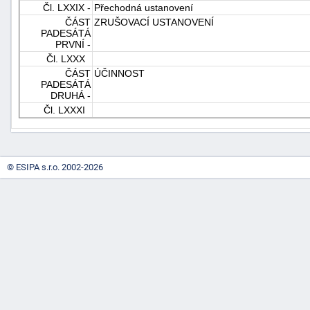
Čl. LXXIX -
Přechodná ustanovení
ČÁST
ZRUŠOVACÍ USTANOVENÍ
PADESÁTÁ
PRVNÍ -
Čl. LXXX
ČÁST
ÚČINNOST
PADESÁTÁ
DRUHÁ -
Čl. LXXXI
© ESIPA s.r.o. 2002-2026