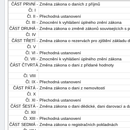
ČÁST PRVNÍ -
Změna zákona o daních z příjmů
Čl. I
Čl. II -
Přechodná ustanovení
Čl. III -
Zmocnění k vyhlášení úplného znění zákona
ČÁST DRUHÁ -
Změna zákona o změně zákonů souvisejících s p
Čl. IV
ČÁST TŘETÍ -
Změna zákona o rezervách pro zjištění základu d
Čl. V
-
Čl. VI -
Přechodná ustanovení
náhrady
Čl. VII -
Zmocnění k vyhlášení úplného znění zákona
ČÁST ČTVRTÁ
Změna zákona o dani z přidané hodnoty
-
Čl. VIII
Čl. IX -
Přechodná ustanovení
ČÁST PÁTÁ -
Změna zákona o dani z nemovitostí
Čl. X
Čl. XI -
Přechodná ustanovení
ČÁST ŠESTÁ -
Změna zákona o dani dědické, dani darovací a d
Čl. XII
Čl. XIII -
Přechodná ustanovení
ČÁST SEDMÁ -
Změna zákona o registračních pokladnách