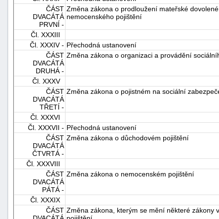
ČÁST
Změna zákona o prodloužení mateřské dovolené, o
DVACÁTÁ
nemocenského pojištění
PRVNÍ -
Čl. XXXIII
Čl. XXXIV -
Přechodná ustanovení
ČÁST
Změna zákona o organizaci a provádění sociáln
DVACÁTÁ
DRUHÁ -
Čl. XXXV
ČÁST
Změna zákona o pojistném na sociální zabezpečen
DVACÁTÁ
TŘETÍ -
Čl. XXXVI
Čl. XXXVII -
Přechodná ustanovení
ČÁST
Změna zákona o důchodovém pojištění
DVACÁTÁ
ČTVRTÁ -
Čl. XXXVIII
ČÁST
Změna zákona o nemocenském pojištění
DVACÁTÁ
PÁTÁ -
Čl. XXXIX
ČÁST
Změna zákona, kterým se mění některé zákony v 
DVACÁTÁ
pojištění