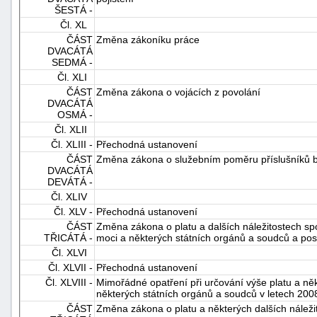
ŠESTÁ -
Čl. XL
ČÁST
Změna zákoníku práce
DVACÁTÁ
SEDMÁ -
Čl. XLI
ČÁST
Změna zákona o vojácích z povolání
DVACÁTÁ
OSMÁ -
Čl. XLII
Čl. XLIII -
Přechodná ustanovení
ČÁST
Změna zákona o služebním poměru příslušníků 
DVACÁTÁ
DEVÁTÁ -
Čl. XLIV
Čl. XLV -
Přechodná ustanovení
ČÁST
Změna zákona o platu a dalších náležitostech sp
TŘICÁTÁ -
moci a některých státních orgánů a soudců a po
Čl. XLVI
Čl. XLVII -
Přechodná ustanovení
Čl. XLVIII -
Mimořádné opatření při určování výše platu a něk
některých státních orgánů a soudců v letech 200
ČÁST
Změna zákona o platu a některých dalších náleži