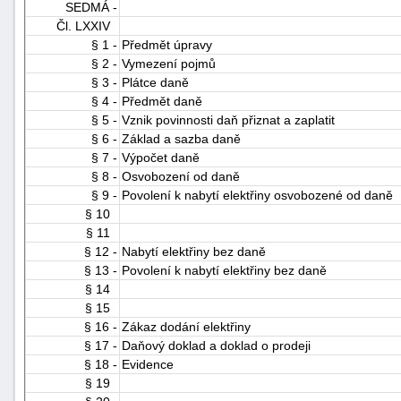
SEDMÁ -
Čl. LXXIV
§ 1 -
Předmět úpravy
§ 2 -
Vymezení pojmů
§ 3 -
Plátce daně
§ 4 -
Předmět daně
§ 5 -
Vznik povinnosti daň přiznat a zaplatit
§ 6 -
Základ a sazba daně
§ 7 -
Výpočet daně
§ 8 -
Osvobození od daně
§ 9 -
Povolení k nabytí elektřiny osvobozené od daně
§ 10
§ 11
§ 12 -
Nabytí elektřiny bez daně
§ 13 -
Povolení k nabytí elektřiny bez daně
§ 14
§ 15
§ 16 -
Zákaz dodání elektřiny
§ 17 -
Daňový doklad a doklad o prodeji
§ 18 -
Evidence
§ 19