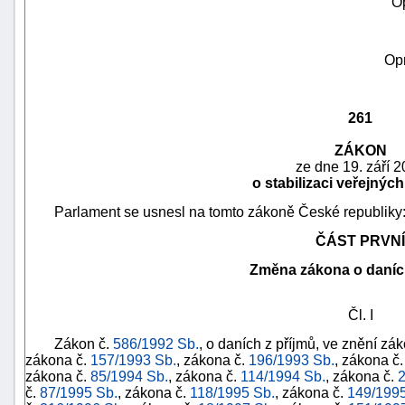
O
Op
261
ZÁKON
ze dne 19. září 
o stabilizaci veřejnýc
Parlament se usnesl na tomto zákoně České republiky
ČÁST PRVNÍ
náhrady
Změna zákona o daních
škody
Čl. I
Zákon č.
586/1992 Sb.
, o daních z příjmů, ve znění zá
zákona č.
157/1993 Sb.
, zákona č.
196/1993 Sb.
, zákona č
zákona č.
85/1994 Sb.
, zákona č.
114/1994 Sb.
, zákona č.
2
č.
87/1995 Sb.
, zákona č.
118/1995 Sb.
, zákona č.
149/1995