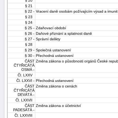
§ 20
§ 21
§ 22 -
Vracení daně osobám požívajícím výsad a imunit
§ 23
§ 24
§ 25 -
Zdaňovací období
§ 26 -
Daňové přiznání a splatnost daně
§ 27 -
Správní delikty
§ 28
§ 29 -
Společná ustanovení
§ 30 -
Přechodná ustanovení
ČÁST
Změna zákona o působnosti orgánů České republi
ČTYŘICÁTÁ
OSMÁ -
Čl. LXXV
Čl. LXXVI -
Přechodná ustanovení
ČÁST
Změna zákona o cenách
ČTYŘICÁTÁ
DEVÁTÁ -
Čl. LXXVII
ČÁST
Změna zákona o účetnictví
PADESÁTÁ -
Čl. LXXVIII