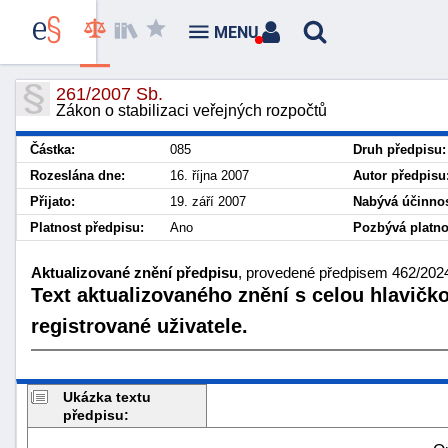
MENU
261/2007 Sb.
Zákon o stabilizaci veřejných rozpočtů
Částka:
085
Druh předpisu:
Rozeslána dne:
16. října 2007
Autor předpisu
Přijato:
19. září 2007
Nabývá účinnos
Platnost předpisu:
Ano
Pozbývá platno
Aktualizované znění předpisu
, provedené předpisem 462/2024 
Text aktualizovaného znění s celou hlavičk
registrované uživatele.
Ukázka textu
předpisu: