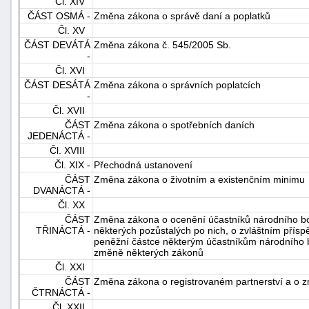
Čl. XIV
"náhradě
ČÁST OSMÁ -
Změna zákona o správě daní a poplatků
Čl. XV
škod"
ČÁST DEVÁTÁ
Změna zákona č. 545/2005 Sb.
-
Čl. XVI
ČÁST DESÁTÁ
Změna zákona o správních poplatcích
-
Čl. XVII
ČÁST
Změna zákona o spotřebních daních
JEDENÁCTÁ -
Čl. XVIII
Čl. XIX -
Přechodná ustanovení
ČÁST
Změna zákona o životním a existenčním minimu
DVANÁCTÁ -
Čl. XX
ČÁST
Změna zákona o ocenění účastníků národního bo
TŘINÁCTÁ -
některých pozůstalých po nich, o zvláštním pří
peněžní částce některým účastníkům národního b
změně některých zákonů
Čl. XXI
ČÁST
Změna zákona o registrovaném partnerství a o z
ČTRNÁCTÁ -
Čl. XXII