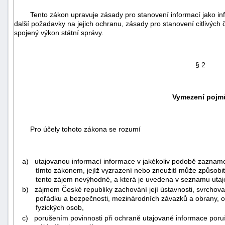
Tento zákon upravuje zásady pro stanovení informací jako info
další požadavky na jejich ochranu, zásady pro stanovení citlivých 
spojený výkon státní správy.
§ 2
Vymezení pojm
Pro účely tohoto zákona se rozumí
a) utajovanou informací informace v jakékoliv podobě zazname
tímto zákonem, jejíž vyzrazení nebo zneužití může způsob
+náhrady
tento zájem nevýhodné, a která je uvedena v seznamu utaj
b) zájmem České republiky zachování její ústavnosti, svrchovanos
pořádku a bezpečnosti, mezinárodních závazků a obrany, 
fyzických osob,
c) porušením povinnosti při ochraně utajované informace poru