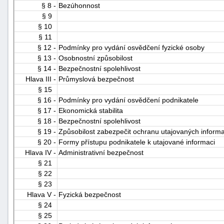
§ 8 -
Bezúhonnost
"náhradě
§ 9
škod"
§ 10
§ 11
§ 12 -
Podmínky pro vydání osvědčení fyzické osoby
§ 13 -
Osobnostní způsobilost
§ 14 -
Bezpečnostní spolehlivost
Hlava III -
Průmyslová bezpečnost
§ 15
§ 16 -
Podmínky pro vydání osvědčení podnikatele
§ 17 -
Ekonomická stabilita
§ 18 -
Bezpečnostní spolehlivost
§ 19 -
Způsobilost zabezpečit ochranu utajovaných informa
§ 20 -
Formy přístupu podnikatele k utajované informaci
Hlava IV -
Administrativní bezpečnost
§ 21
§ 22
§ 23
Hlava V -
Fyzická bezpečnost
§ 24
§ 25