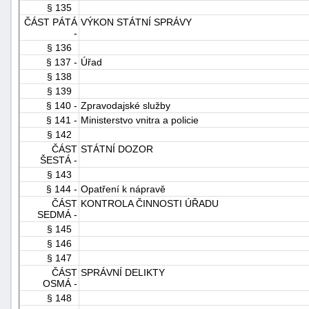
§ 135
ČÁST PÁTÁ
VÝKON STÁTNÍ SPRÁVY
-
§ 136
§ 137 -
Úřad
§ 138
§ 139
§ 140 -
Zpravodajské služby
§ 141 -
Ministerstvo vnitra a policie
§ 142
ČÁST
STÁTNÍ DOZOR
ŠESTÁ -
§ 143
§ 144 -
Opatření k nápravě
ČÁST
KONTROLA ČINNOSTI ÚŘADU
SEDMÁ -
§ 145
§ 146
§ 147
ČÁST
SPRÁVNÍ DELIKTY
OSMÁ -
§ 148