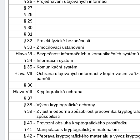
§ 26 -
Projednávání utajovaných informací
§ 27
§ 28
§ 29
§ 30
§ 31
§ 32 -
Projekt fyzické bezpečnosti
§ 33 -
Zmocňovací ustanovení
Hlava VI -
Bezpečnost informačních a komunikačních systémů
§ 34 -
Informační systém
§ 35 -
Komunikační systém
Hlava VII -
Ochrana utajovaných informací v kopírovacím zaříze
pamětí
§ 36
Hlava VIII -
Kryptografická ochrana
§ 37
§ 38 -
Výkon kryptografické ochrany
§ 39 -
Zvláštní odborná způsobilost pracovníka kryptograf
způsobilosti
§ 40 -
Provozní obsluha kryptografického prostředku
§ 41 -
Manipulace s kryptografickým materiálem
§ 42 -
Přeprava kryptografického materiálu a vývoz krypto