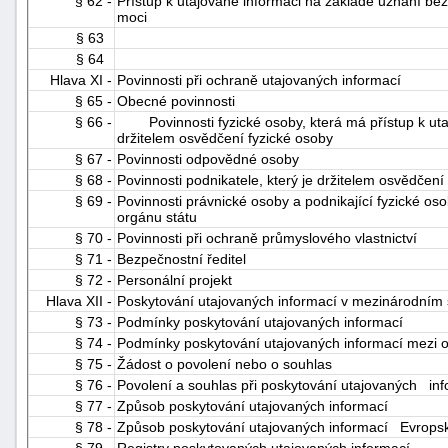
§ 62 -
Přístup k utajované informaci na základě uznání b
moci
§ 63
§ 64
Hlava XI -
Povinnosti při ochraně utajovaných informací
§ 65 -
Obecné povinnosti
§ 66 -
Povinnosti fyzické osoby, která má přístup k utaj
držitelem osvědčení fyzické osoby
§ 67 -
Povinnosti odpovědné osoby
§ 68 -
Povinnosti podnikatele, který je držitelem osvědčení
§ 69 -
Povinnosti právnické osoby a podnikající fyzické osob
orgánu státu
§ 70 -
Povinnosti při ochraně průmyslového vlastnictví
§ 71 -
Bezpečnostní ředitel
§ 72 -
Personální projekt
Hlava XII -
Poskytování utajovaných informací v mezinárodním 
§ 73 -
Podmínky poskytování utajovaných informací
§ 74 -
Podmínky poskytování utajovaných informací mezi o
§ 75 -
Žádost o povolení nebo o souhlas
§ 76 -
Povolení a souhlas při poskytování utajovaných in
§ 77 -
Způsob poskytování utajovaných informací
§ 78 -
Způsob poskytování utajovaných informací Evropské