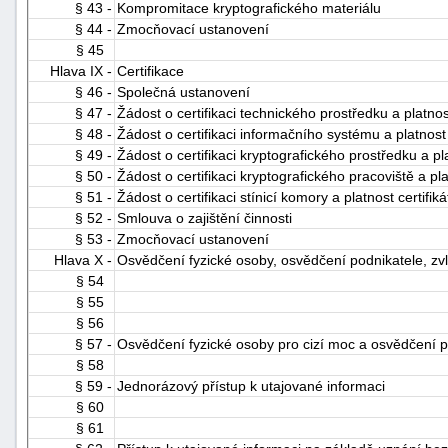
§ 43 -
Kompromitace kryptografického materiálu
§ 44 -
Zmocňovací ustanovení
§ 45
Hlava IX -
Certifikace
§ 46 -
Společná ustanovení
§ 47 -
Žádost o certifikaci technického prostředku a platnos
§ 48 -
Žádost o certifikaci informačního systému a platnost
§ 49 -
Žádost o certifikaci kryptografického prostředku a pl
§ 50 -
Žádost o certifikaci kryptografického pracoviště a pla
§ 51 -
Žádost o certifikaci stínicí komory a platnost certifik
§ 52 -
Smlouva o zajištění činnosti
§ 53 -
Zmocňovací ustanovení
Hlava X -
Osvědčení fyzické osoby, osvědčení podnikatele, zvlá
§ 54
§ 55
§ 56
§ 57 -
Osvědčení fyzické osoby pro cizí moc a osvědčení p
§ 58
§ 59 -
Jednorázový přístup k utajované informaci
§ 60
§ 61