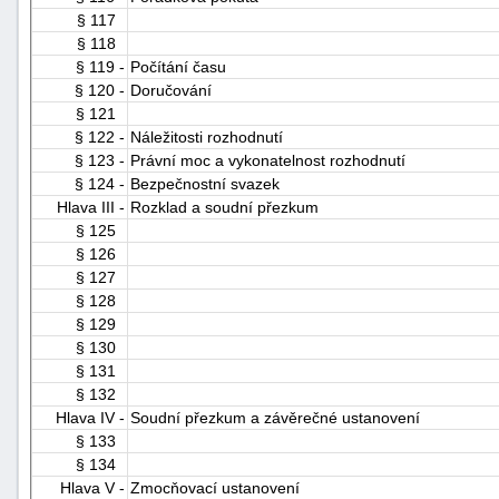
§ 117
§ 118
§ 119 -
Počítání času
§ 120 -
Doručování
§ 121
§ 122 -
Náležitosti rozhodnutí
§ 123 -
Právní moc a vykonatelnost rozhodnutí
§ 124 -
Bezpečnostní svazek
Hlava III -
Rozklad a soudní přezkum
§ 125
§ 126
§ 127
§ 128
§ 129
§ 130
§ 131
§ 132
Hlava IV -
Soudní přezkum a závěrečné ustanovení
§ 133
§ 134
Hlava V -
Zmocňovací ustanovení