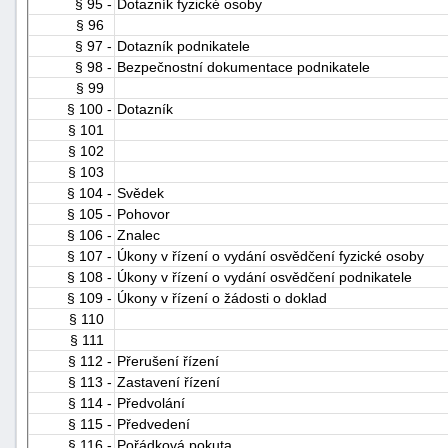
§ 95 -
Dotazník fyzické osoby
§ 96
§ 97 -
Dotazník podnikatele
§ 98 -
Bezpečnostní dokumentace podnikatele
§ 99
§ 100 -
Dotazník
§ 101
§ 102
§ 103
§ 104 -
Svědek
§ 105 -
Pohovor
§ 106 -
Znalec
§ 107 -
Úkony v řízení o vydání osvědčení fyzické osoby
§ 108 -
Úkony v řízení o vydání osvědčení podnikatele
§ 109 -
Úkony v řízení o žádosti o doklad
§ 110
§ 111
§ 112 -
Přerušení řízení
§ 113 -
Zastavení řízení
§ 114 -
Předvolání
§ 115 -
Předvedení
§ 116 -
Pořádková pokuta