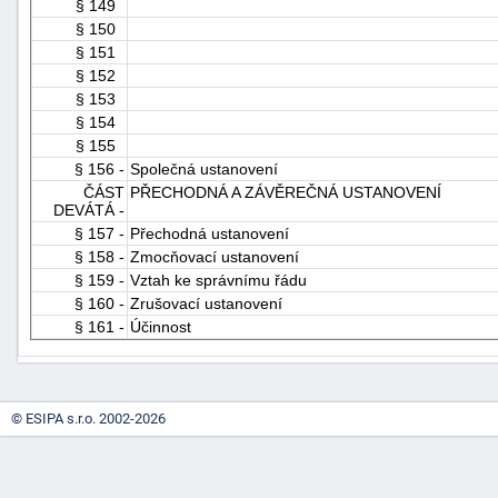
§ 149
§ 150
§ 151
§ 152
§ 153
§ 154
§ 155
§ 156 -
Společná ustanovení
ČÁST
PŘECHODNÁ A ZÁVĚREČNÁ USTANOVENÍ
DEVÁTÁ -
§ 157 -
Přechodná ustanovení
§ 158 -
Zmocňovací ustanovení
§ 159 -
Vztah ke správnímu řádu
§ 160 -
Zrušovací ustanovení
§ 161 -
Účinnost
© ESIPA s.r.o. 2002-2026