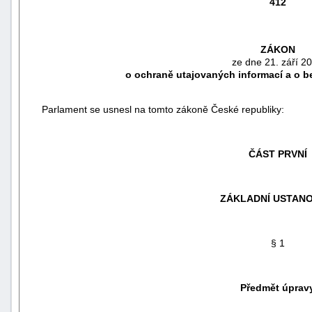
412
ZÁKON
ze dne 21. září 2
o ochraně utajovaných informací a o b
Parlament se usnesl na tomto zákoně České republiky:
ČÁST PRVNÍ
náhrady
ZÁKLADNÍ USTANO
škody
§ 1
Předmět úprav