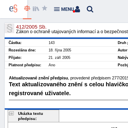
MENU
412/2005 Sb.
Zákon o ochraně utajovaných informací a o bezpečnostn
Částka:
143
Druh 
Rozeslána dne:
18. října 2005
Autor
Přijato:
21. září 2005
Nabýv
Platnost předpisu:
Ano
Pozbý
Aktualizované znění předpisu
, provedené předpisem 277/2019 
Text aktualizovaného znění s celou hlavičk
registrované uživatele.
Ukázka textu
předpisu: