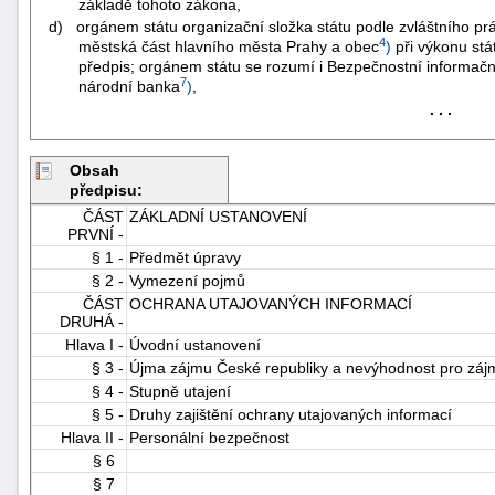
základě tohoto zákona,
d) orgánem státu organizační složka státu podle zvláštního pr
4
městská část hlavního města Prahy a obec
)
při výkonu stát
předpis; orgánem státu se rozumí i Bezpečnostní informačn
7
národní banka
)
,
. . .
Obsah
-
předpisu:
náhrady
ČÁST
ZÁKLADNÍ USTANOVENÍ
PRVNÍ -
§ 1 -
Předmět úpravy
§ 2 -
Vymezení pojmů
ČÁST
OCHRANA UTAJOVANÝCH INFORMACÍ
DRUHÁ -
Hlava I -
Úvodní ustanovení
§ 3 -
Újma zájmu České republiky a nevýhodnost pro záj
§ 4 -
Stupně utajení
§ 5 -
Druhy zajištění ochrany utajovaných informací
Hlava II -
Personální bezpečnost
§ 6
§ 7