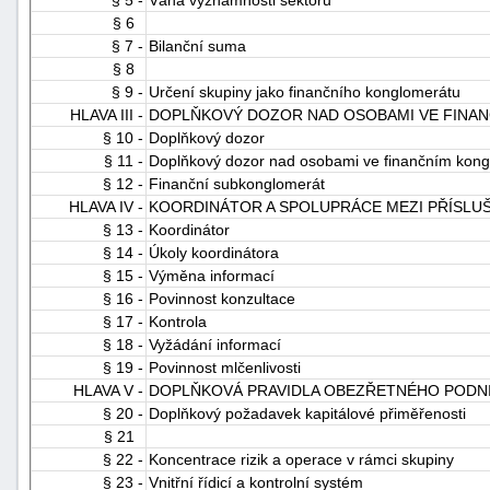
§ 5 -
Váha významnosti sektoru
"náhradě
§ 6
§ 7 -
Bilanční suma
škod"
§ 8
§ 9 -
Určení skupiny jako finančního konglomerátu
HLAVA III -
DOPLŇKOVÝ DOZOR NAD OSOBAMI VE FINA
§ 10 -
Doplňkový dozor
§ 11 -
Doplňkový dozor nad osobami ve finančním kongl
§ 12 -
Finanční subkonglomerát
HLAVA IV -
KOORDINÁTOR A SPOLUPRÁCE MEZI PŘÍSL
§ 13 -
Koordinátor
§ 14 -
Úkoly koordinátora
§ 15 -
Výměna informací
§ 16 -
Povinnost konzultace
§ 17 -
Kontrola
§ 18 -
Vyžádání informací
§ 19 -
Povinnost mlčenlivosti
HLAVA V -
DOPLŇKOVÁ PRAVIDLA OBEZŘETNÉHO PODNI
§ 20 -
Doplňkový požadavek kapitálové přiměřenosti
§ 21
§ 22 -
Koncentrace rizik a operace v rámci skupiny
§ 23 -
Vnitřní řídicí a kontrolní systém