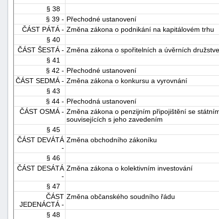
§ 38
§ 39 -
Přechodné ustanovení
ČÁST PÁTÁ -
Změna zákona o podnikání na kapitálovém trhu
§ 40
ČÁST ŠESTÁ -
Změna zákona o spořitelních a úvěrních družstv
§ 41
§ 42 -
Přechodné ustanovení
ČÁST SEDMÁ -
Změna zákona o konkursu a vyrovnání
§ 43
§ 44 -
Přechodná ustanovení
ČÁST OSMÁ -
Změna zákona o penzijním připojištění se státn
souvisejících s jeho zavedením
§ 45
ČÁST DEVÁTÁ
Změna obchodního zákoníku
-
§ 46
ČÁST DESÁTÁ
Změna zákona o kolektivním investování
-
§ 47
ČÁST
Změna občanského soudního řádu
JEDENÁCTÁ -
§ 48