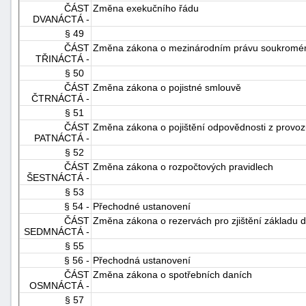
ČÁST
Změna exekučního řádu
DVANÁCTÁ -
§ 49
ČÁST
Změna zákona o mezinárodním právu soukromé
TŘINÁCTÁ -
§ 50
ČÁST
Změna zákona o pojistné smlouvě
ČTRNÁCTÁ -
§ 51
ČÁST
Změna zákona o pojištění odpovědnosti z provoz
PATNÁCTÁ -
§ 52
ČÁST
Změna zákona o rozpočtových pravidlech
ŠESTNÁCTÁ -
§ 53
§ 54 -
Přechodné ustanovení
ČÁST
Změna zákona o rezervách pro zjištění základu d
SEDMNÁCTÁ -
§ 55
§ 56 -
Přechodná ustanovení
ČÁST
Změna zákona o spotřebních daních
OSMNÁCTÁ -
§ 57