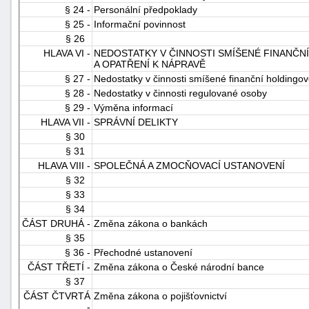
§ 24 -
Personální předpoklady
§ 25 -
Informační povinnost
§ 26
HLAVA VI -
NEDOSTATKY V ČINNOSTI SMÍŠENÉ FINANČ
A OPATŘENÍ K NÁPRAVĚ
§ 27 -
Nedostatky v činnosti smíšené finanční holdingo
§ 28 -
Nedostatky v činnosti regulované osoby
§ 29 -
Výměna informací
HLAVA VII -
SPRÁVNÍ DELIKTY
§ 30
§ 31
HLAVA VIII -
SPOLEČNÁ A ZMOCŇOVACÍ USTANOVENÍ
§ 32
§ 33
§ 34
ČÁST DRUHÁ -
Změna zákona o bankách
§ 35
§ 36 -
Přechodné ustanovení
ČÁST TŘETÍ -
Změna zákona o České národní bance
§ 37
ČÁST ČTVRTÁ
Změna zákona o pojišťovnictví
-