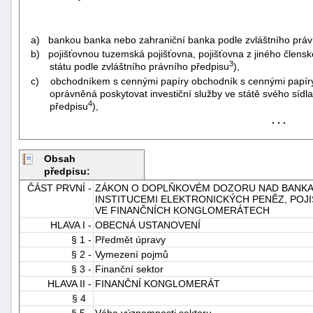
a) bankou banka nebo zahraniční banka podle zvláštního práv
b) pojišťovnou tuzemská pojišťovna, pojišťovna z jiného člensk
3
státu podle zvláštního právního předpisu
),
c) obchodníkem s cennými papíry obchodník s cennými papíry,
oprávněná poskytovat investiční služby ve státě svého sídla
4
předpisu
),
-
. . .
náhrady
Obsah
předpisu:
ČÁST PRVNÍ -
ZÁKON O DOPLŇKOVÉM DOZORU NAD BANKAMI
INSTITUCEMI ELEKTRONICKÝCH PENĚZ, POJ
VE FINANČNÍCH KONGLOMERÁTECH
HLAVA I -
OBECNÁ USTANOVENÍ
§ 1 -
Předmět úpravy
§ 2 -
Vymezení pojmů
§ 3 -
Finanční sektor
HLAVA II -
FINANČNÍ KONGLOMERÁT
§ 4