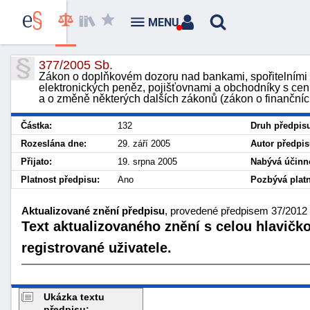
MENU
377/2005 Sb.
Zákon o doplňkovém dozoru nad bankami, spořitelními a
elektronických peněz, pojišťovnami a obchodníky s ce
a o změně některých dalších zákonů (zákon o finanční
Částka:
132
Druh předpis
Rozeslána dne:
29. září 2005
Autor předpis
Přijato:
19. srpna 2005
Nabývá účinno
Platnost předpisu:
Ano
Pozbývá platn
Aktualizované znění předpisu
, provedené předpisem 37/2012 S
Text aktualizovaného znění s celou hlavičk
registrované uživatele.
Ukázka textu
předpisu: