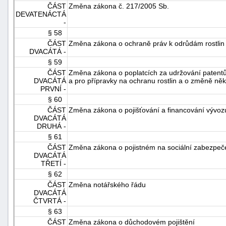
ČÁST
Změna zákona č. 217/2005 Sb.
DEVATENÁCTÁ
-
§ 58
ČÁST
Změna zákona o ochraně práv k odrůdám rostlin
DVACÁTÁ -
§ 59
ČÁST
Změna zákona o poplatcích za udržování patentů
DVACÁTÁ
a pro přípravky na ochranu rostlin a o změně ně
PRVNÍ -
§ 60
ČÁST
Změna zákona o pojišťování a financování vývoz
DVACÁTÁ
DRUHÁ -
§ 61
ČÁST
Změna zákona o pojistném na sociální zabezpečen
DVACÁTÁ
TŘETÍ -
§ 62
ČÁST
Změna notářského řádu
DVACÁTÁ
ČTVRTÁ -
§ 63
ČÁST
Změna zákona o důchodovém pojištění