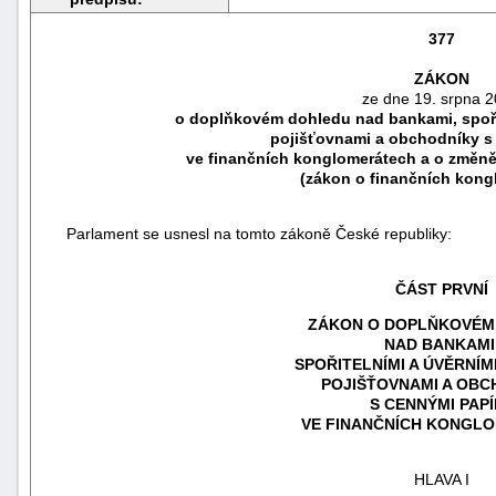
377
ZÁKON
ze dne 19. srpna 
o doplňkovém
dohledu nad bankami, spoři
pojišťovnami a obchodníky s
ve finančních konglomerátech a o změně
(zákon o finančních kong
Parlament se usnesl na tomto zákoně České republiky:
ČÁST PRVNÍ
náhrady
ZÁKON O DOPLŇKOVÉ
škody
NAD BANKAMI
SPOŘITELNÍMI A ÚVĚRNÍM
POJIŠŤOVNAMI A OBC
S CENNÝMI PAPÍ
VE FINANČNÍCH KONGL
HLAVA I