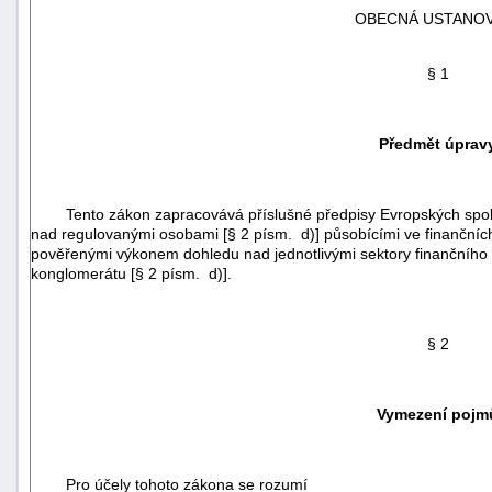
OBECNÁ USTANOV
§ 1
Předmět úprav
Tento zákon zapracovává příslušné předpisy Evropských spol
nad regulovanými osobami [§ 2 písm. d)] působícími ve finančníc
pověřenými výkonem dohledu nad jednotlivými sektory finančního 
konglomerátu [§ 2 písm. d)].
§ 2
+náhrady
Vymezení pojm
Pro účely tohoto zákona se rozumí