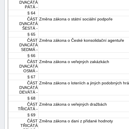
DVACÁTÁ
PÁTÁ -
§ 64
ČÁST
Změna zákona o státní sociální podpoře
DVACÁTÁ
ŠESTÁ -
§ 65
ČÁST
Změna zákona o České konsolidační agentuře
DVACÁTÁ
SEDMÁ -
§ 66
ČÁST
Změna zákona o veřejných zakázkách
DVACÁTÁ
OSMÁ -
§ 67
ČÁST
Změna zákona o loteriích a jiných podobných hr
DVACÁTÁ
DEVÁTÁ -
§ 68
ČÁST
Změna zákona o veřejných dražbách
TŘICÁTÁ -
§ 69
ČÁST
Změna zákona o dani z přidané hodnoty
TŘICÁTÁ