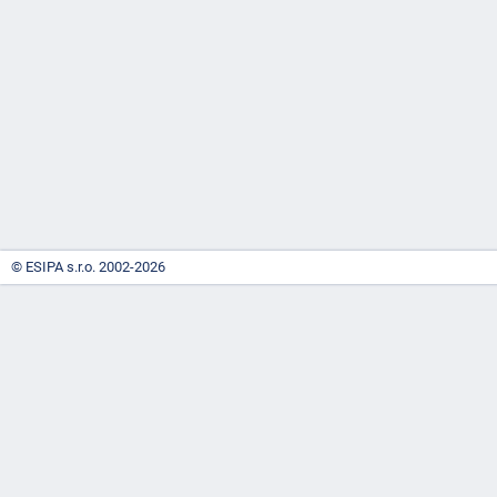
-
náhrady
© ESIPA s.r.o. 2002-2026