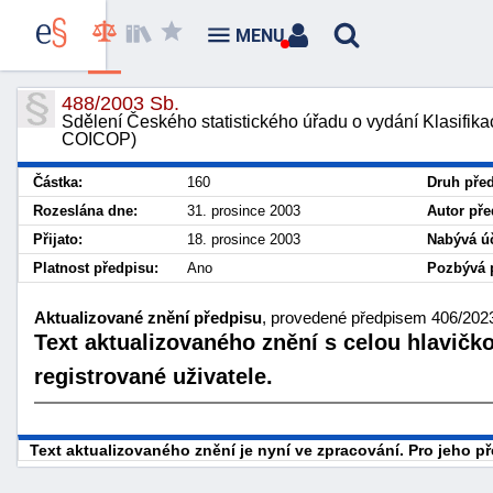
MENU
488/2003 Sb.
Sdělení Českého statistického úřadu o vydání Klasifika
COICOP)
Částka:
160
Druh před
Rozeslána dne:
31. prosince 2003
Autor pře
Přijato:
18. prosince 2003
Nabývá úč
Platnost předpisu:
Ano
Pozbývá p
Aktualizované znění předpisu
, provedené předpisem 406/2023 
Text aktualizovaného znění s celou hlavičk
registrované uživatele.
Text aktualizovaného znění je nyní ve zpracování. Pro jeho 