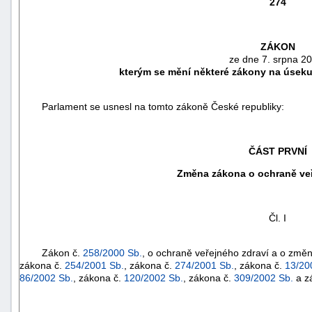
274
ZÁKON
ze dne 7. srpna 2
kterým se mění některé zákony na úseku
Parlament se usnesl na tomto zákoně České republiky:
ČÁST PRVNÍ
Změna zákona o ochraně veř
náhrady
škody
Čl. I
Zákon č.
258/2000 Sb.
, o ochraně veřejného zdraví a o změn
zákona č.
254/2001 Sb.
, zákona č.
274/2001 Sb.
, zákona č.
13/20
86/2002 Sb.
, zákona č.
120/2002 Sb.
, zákona č.
309/2002 Sb.
a z