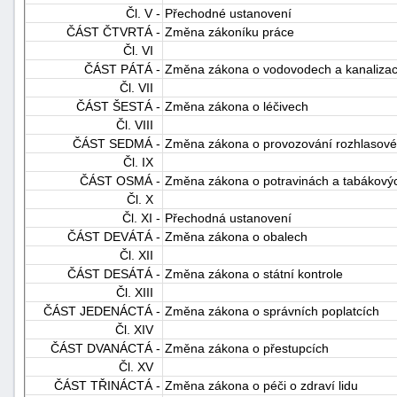
Čl. V -
Přechodné ustanovení
ČÁST ČTVRTÁ -
Změna zákoníku práce
Čl. VI
ČÁST PÁTÁ -
Změna zákona o vodovodech a kanalizac
Čl. VII
ČÁST ŠESTÁ -
Změna zákona o léčivech
Čl. VIII
ČÁST SEDMÁ -
Změna zákona o provozování rozhlasového
-
Čl. IX
náhrady
ČÁST OSMÁ -
Změna zákona o potravinách a tabákový
Čl. X
Čl. XI -
Přechodná ustanovení
ČÁST DEVÁTÁ -
Změna zákona o obalech
Čl. XII
ČÁST DESÁTÁ -
Změna zákona o státní kontrole
Čl. XIII
ČÁST JEDENÁCTÁ -
Změna zákona o správních poplatcích
Čl. XIV
ČÁST DVANÁCTÁ -
Změna zákona o přestupcích
Čl. XV
ČÁST TŘINÁCTÁ -
Změna zákona o péči o zdraví lidu