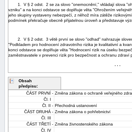
1. V § 2 odst. 2 se za slovo "onemocnění," vkládají slova "ohro
vzniku" a na konci odstavce se doplňuje věta "Ohrožením veřejného
jeho skupiny vystaveny nebezpečí, z něhož míra zátěže rizikovými 
podmínek překračuje obecně přijatelnou úroveň a představuje výz
2. V § 2 odst. 3 větě první se slovo "odhad" nahrazuje slovem 
"Podkladem pro hodnocení zdravotního rizika je kvalitativní a kvanti
konci odstavce se doplňuje věta "Hodnocení rizik na úseku bezpečn
zaměstnavatele v prevenci rizik pro bezpečnost a ochranu zdraví př
. . .
Obsah
předpisu:
ČÁST PRVNÍ -
Změna zákona o ochraně veřejného zdra
Čl. I
+náhrady
Čl. II -
Přechodná ustanovení
ČÁST DRUHÁ -
Změna zákona o pohřebnictví
Čl. III
ČÁST TŘETÍ -
Změna živnostenského zákona
Čl. IV