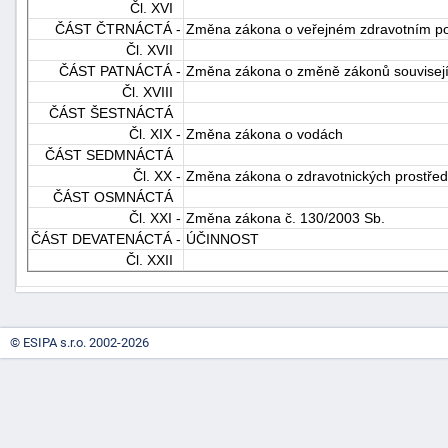
Čl. XVI
"náhradě
ČÁST ČTRNÁCTÁ -
Změna zákona o veřejném zdravotním poj
škod"
Čl. XVII
ČÁST PATNÁCTÁ -
Změna zákona o změně zákonů souvisejíc
Čl. XVIII
ČÁST ŠESTNÁCTÁ
Čl. XIX -
Změna zákona o vodách
ČÁST SEDMNÁCTÁ
Čl. XX -
Změna zákona o zdravotnických prostřed
ČÁST OSMNÁCTÁ
Čl. XXI -
Změna zákona č. 130/2003 Sb.
ČÁST DEVATENÁCTÁ -
ÚČINNOST
Čl. XXII
© ESIPA s.r.o. 2002-2026