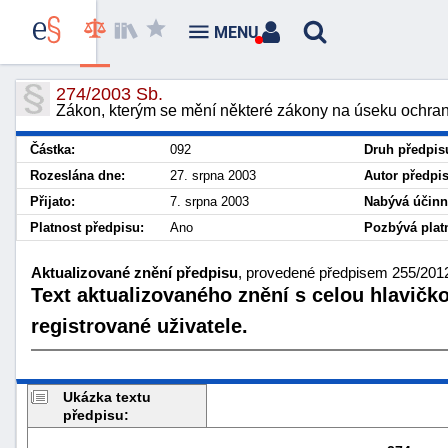
MENU
274/2003 Sb.
Zákon, kterým se mění některé zákony na úseku ochran
Částka:
092
Druh předpis
Rozeslána dne:
27. srpna 2003
Autor předpi
Přijato:
7. srpna 2003
Nabývá účinn
Platnost předpisu:
Ano
Pozbývá platn
Aktualizované znění předpisu
, provedené předpisem 255/2012 
Text aktualizovaného znění s celou hlavičk
registrované uživatele.
Ukázka textu
předpisu: