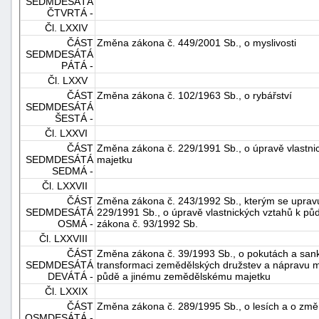
SEDMDESÁTÁ
ČTVRTÁ -
Čl. LXXIV
ČÁST
Změna zákona č. 449/2001 Sb., o myslivosti
SEDMDESÁTÁ
PÁTÁ -
Čl. LXXV
ČÁST
Změna zákona č. 102/1963 Sb., o rybářství
SEDMDESÁTÁ
ŠESTÁ -
Čl. LXXVI
ČÁST
Změna zákona č. 229/1991 Sb., o úpravě vlastn
SEDMDESÁTÁ
majetku
SEDMÁ -
Čl. LXXVII
ČÁST
Změna zákona č. 243/1992 Sb., kterým se upravuj
SEDMDESÁTÁ
229/1991 Sb., o úpravě vlastnických vztahů k p
OSMÁ -
zákona č. 93/1992 Sb.
Čl. LXXVIII
ČÁST
Změna zákona č. 39/1993 Sb., o pokutách a sank
SEDMDESÁTÁ
transformaci zemědělských družstev a nápravu maj
DEVÁTÁ -
půdě a jinému zemědělskému majetku
Čl. LXXIX
ČÁST
Změna zákona č. 289/1995 Sb., o lesích a o změ
OSMDESÁTÁ -