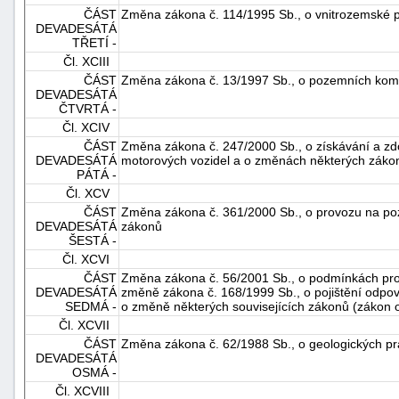
ČÁST
Změna zákona č. 114/1995 Sb., o vnitrozemské 
DEVADESÁTÁ
TŘETÍ -
Čl. XCIII
ČÁST
Změna zákona č. 13/1997 Sb., o pozemních kom
DEVADESÁTÁ
ČTVRTÁ -
Čl. XCIV
ČÁST
Změna zákona č. 247/2000 Sb., o získávání a zdo
DEVADESÁTÁ
motorových vozidel a o změnách některých záko
PÁTÁ -
Čl. XCV
ČÁST
Změna zákona č. 361/2000 Sb., o provozu na p
DEVADESÁTÁ
zákonů
ŠESTÁ -
Čl. XCVI
ČÁST
Změna zákona č. 56/2001 Sb., o podmínkách pro
DEVADESÁTÁ
změně zákona č. 168/1999 Sb., o pojištění odpo
SEDMÁ -
o změně některých souvisejících zákonů (zákon o
Čl. XCVII
ČÁST
Změna zákona č. 62/1988 Sb., o geologických p
DEVADESÁTÁ
OSMÁ -
Čl. XCVIII