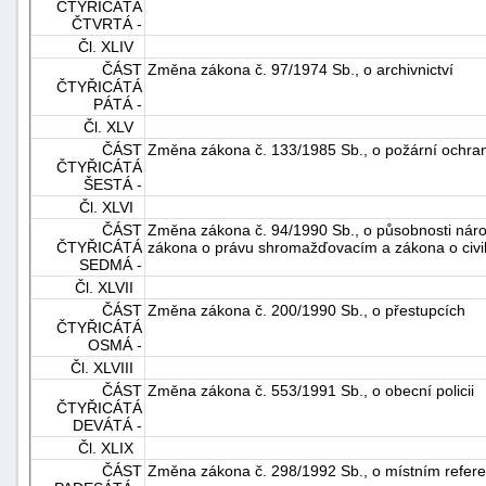
ČTYŘICÁTÁ
ČTVRTÁ -
Čl. XLIV
ČÁST
Změna zákona č. 97/1974 Sb., o archivnictví
ČTYŘICÁTÁ
PÁTÁ -
Čl. XLV
ČÁST
Změna zákona č. 133/1985 Sb., o požární ochra
ČTYŘICÁTÁ
ŠESTÁ -
Čl. XLVI
ČÁST
Změna zákona č. 94/1990 Sb., o působnosti náro
ČTYŘICÁTÁ
zákona o právu shromažďovacím a zákona o civil
SEDMÁ -
Čl. XLVII
ČÁST
Změna zákona č. 200/1990 Sb., o přestupcích
ČTYŘICÁTÁ
OSMÁ -
Čl. XLVIII
ČÁST
Změna zákona č. 553/1991 Sb., o obecní policii
ČTYŘICÁTÁ
DEVÁTÁ -
Čl. XLIX
ČÁST
Změna zákona č. 298/1992 Sb., o místním refer