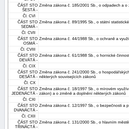
ČÁST STO
Změna zákona č. 185/2001 Sb., o odpadech a o 
ŠESTÁ -
Čl. CVI
ČÁST STO
Změna zákona č. 89/1995 Sb., o státní statistick
SEDMÁ -
Čl. CVII
ČÁST STO
Změna zákona č. 44/1988 Sb., o ochraně a využit
OSMÁ -
Čl. CVIII
ČÁST STO
Změna zákona č. 61/1988 Sb., o hornické činnost
DEVÁTÁ -
Čl. CIX
ČÁST STO
Změna zákona č. 241/2000 Sb., o hospodářských 
DESÁTÁ -
některých souvisejících zákonů
Čl. CX
ČÁST STO
Změna zákona č. 18/1997 Sb., o mírovém využíván
JEDENÁCTÁ -
zákon) a o změně a doplnění některých zákonů
Čl. CXI
ČÁST STO
Změna zákona č. 12/1997 Sb., o bezpečnosti a p
DVANÁCTÁ -
Čl. CXII
ČÁST STO
Změna zákona č. 131/2000 Sb., o hlavním městě
TŘINÁCTÁ -