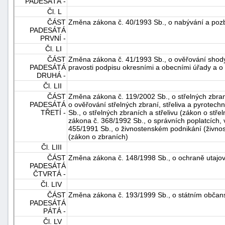
PADESÁTÁ -
Čl. L
ČÁST
Změna zákona č. 40/1993 Sb., o nabývání a pozb
PADESÁTÁ
PRVNÍ -
Čl. LI
ČÁST
Změna zákona č. 41/1993 Sb., o ověřování shody 
PADESÁTÁ
pravosti podpisu okresními a obecními úřady a o
DRUHÁ -
Čl. LII
ČÁST
Změna zákona č. 119/2002 Sb., o střelných zbran
PADESÁTÁ
o ověřování střelných zbraní, střeliva a pyrote
TŘETÍ -
Sb., o střelných zbraních a střelivu (zákon o stř
zákona č. 368/1992 Sb., o správních poplatcích, 
455/1991 Sb., o živnostenském podnikání (živnos
(zákon o zbraních)
Čl. LIII
ČÁST
Změna zákona č. 148/1998 Sb., o ochraně utajo
PADESÁTÁ
ČTVRTÁ -
Čl. LIV
ČÁST
Změna zákona č. 193/1999 Sb., o státním občan
PADESÁTÁ
PÁTÁ -
Čl. LV