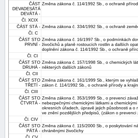
ČÁST
Změna zákona č. 114/1992 Sb., o ochraně přírody
DEVADESÁTÁ
DEVÁTÁ -
Čl. XCIX
ČÁST STÁ -
Změna zákona č. 334/1992 Sb., o ochraně země
Čl. C
ČÁST STO
Změna zákona č. 16/1997 Sb., o podmínkách dovo
PRVNÍ -
živočichů a planě rostoucích rostlin a dalších o
doplnění zákona č. 114/1992 Sb., o ochraně příro
Čl. CI
ČÁST STO
Změna zákona č. 157/1998 Sb., o chemických lá
DRUHÁ -
některých dalších zákonů
Čl. CII
ČÁST STO
Změna zákona č. 161/1999 Sb., kterým se vyhlaš
TŘETÍ -
zákon č. 114/1992 Sb., o ochraně přírody a kraji
Čl. CIII
ČÁST STO
Změna zákona č. 353/1999 Sb., o prevenci záva
ČTVRTÁ -
nebezpečnými chemickými látkami a chemickými 
okresních úřadech, úpravě jejich působnosti a o n
ve znění pozdějších předpisů, (zákon o prevenci 
Čl. CIV
ČÁST STO
Změna zákona č. 115/2000 Sb., o poskytování n
PÁTÁ -
chráněnými živočichy
Čl. CV