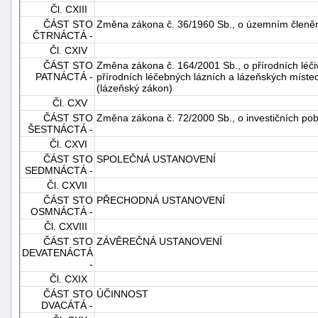
Čl. CXIII
ČÁST STO
Změna zákona č. 36/1960 Sb., o územním členěn
ČTRNÁCTÁ -
Čl. CXIV
ČÁST STO
Změna zákona č. 164/2001 Sb., o přírodních léčiv
PATNÁCTÁ -
přírodních léčebných lázních a lázeňských míste
(lázeňský zákon)
Čl. CXV
ČÁST STO
Změna zákona č. 72/2000 Sb., o investičních po
ŠESTNÁCTÁ -
Čl. CXVI
ČÁST STO
SPOLEČNÁ USTANOVENÍ
SEDMNÁCTÁ -
Čl. CXVII
ČÁST STO
PŘECHODNÁ USTANOVENÍ
OSMNÁCTÁ -
Čl. CXVIII
ČÁST STO
ZÁVĚREČNÁ USTANOVENÍ
DEVATENÁCTÁ
-
Čl. CXIX
ČÁST STO
ÚČINNOST
DVACÁTÁ -