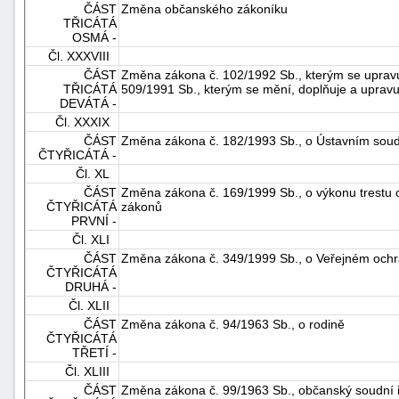
ČÁST
Změna občanského zákoníku
TŘICÁTÁ
OSMÁ -
Čl. XXXVIII
ČÁST
Změna zákona č. 102/1992 Sb., kterým se upravuj
TŘICÁTÁ
509/1991 Sb., kterým se mění, doplňuje a uprav
DEVÁTÁ -
Čl. XXXIX
ČÁST
Změna zákona č. 182/1993 Sb., o Ústavním sou
ČTYŘICÁTÁ -
Čl. XL
ČÁST
Změna zákona č. 169/1999 Sb., o výkonu trestu 
ČTYŘICÁTÁ
zákonů
PRVNÍ -
Čl. XLI
ČÁST
Změna zákona č. 349/1999 Sb., o Veřejném ochr
ČTYŘICÁTÁ
DRUHÁ -
Čl. XLII
ČÁST
Změna zákona č. 94/1963 Sb., o rodině
ČTYŘICÁTÁ
TŘETÍ -
Čl. XLIII
ČÁST
Změna zákona č. 99/1963 Sb., občanský soudní 