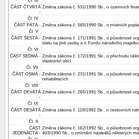
Čl. III
ČÁST ČTVRTÁ
Změna zákona č. 531/1990 Sb., o územních fina
-
Čl. IV
ČÁST PÁTÁ -
Změna zákona č. 565/1990 Sb., o místních popla
Čl. V
ČÁST ŠESTÁ -
Změna zákona č. 171/1991 Sb., o působnosti or
státu na jiné osoby a o Fondu národního majetku
Čl. VI
-
ČÁST SEDMÁ -
Změna zákona č. 172/1991 Sb., o přechodu někte
náhrady
vlastnictví obcí
Čl. VII
ČÁST OSMÁ -
Změna zákona č. 231/1991 Sb., o působnosti or
rehabilitacích
Čl. VIII
ČÁST DEVÁTÁ
Změna zákona č. 265/1991 Sb., o působnosti org
-
Čl. IX
ČÁST DESÁTÁ
Změna zákona č. 119/1992 Sb., o cestovních ná
-
Čl. X
ČÁST
Změna zákona č. 162/1992 Sb., o působnosti org
JEDENÁCTÁ -
403/1990 Sb., o zmírnění následků některých ma