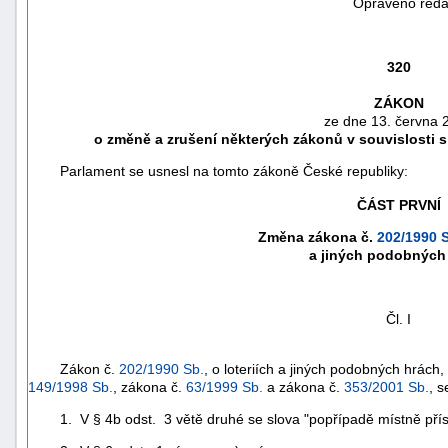
Opraveno reda
320
ZÁKON
ze dne 13. června 
o změně a zrušení některých zákonů v souvislosti 
Parlament se usnesl na tomto zákoně České republiky:
ČÁST PRVNÍ
Změna zákona č.
202/1990 
a jiných podobných
náhrady
škody
Čl. I
Zákon č.
202/1990 Sb.
, o loteriích a jiných podobných hrách
149/1998 Sb.
, zákona č.
63/1999 Sb.
a zákona č.
353/2001 Sb.
, s
1. V § 4b odst. 3 větě druhé se slova "popřípadě místně příslu