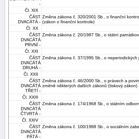
-
Čl. XIX
ČÁST
Změna zákona č. 320/2001 Sb., o finanční kontr
DVACÁTÁ -
(zákon o finanční kontrole)
Čl. XX
ČÁST
Změna zákona č. 20/1987 Sb., o státní památkov
DVACÁTÁ
PRVNÍ -
Čl. XXI
ČÁST
Změna zákona č. 37/1995 Sb., o neperiodických 
DVACÁTÁ
DRUHÁ -
Čl. XXII
ČÁST
Změna zákona č. 46/2000 Sb., o právech a povinn
DVACÁTÁ
změně některých dalších zákonů (tiskový zákon)
TŘETÍ -
Čl. XXIII
ČÁST
Změna zákona č. 174/1968 Sb., o státním odbor
DVACÁTÁ
ČTVRTÁ -
Čl. XXIV
ČÁST
Změna zákona č. 100/1988 Sb., o sociálním zab
DVACÁTÁ
PÁTÁ -