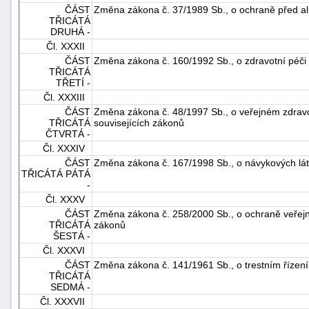
ČÁST
Změna zákona č. 37/1989 Sb., o ochraně před al
TŘICÁTÁ
DRUHÁ -
Čl. XXXII
ČÁST
Změna zákona č. 160/1992 Sb., o zdravotní péči 
TŘICÁTÁ
TŘETÍ -
Čl. XXXIII
ČÁST
Změna zákona č. 48/1997 Sb., o veřejném zdravo
TŘICÁTÁ
souvisejících zákonů
ČTVRTÁ -
Čl. XXXIV
ČÁST
Změna zákona č. 167/1998 Sb., o návykových lá
TŘICÁTÁ PÁTÁ
-
Čl. XXXV
ČÁST
Změna zákona č. 258/2000 Sb., o ochraně veřejn
TŘICÁTÁ
zákonů
ŠESTÁ -
Čl. XXXVI
ČÁST
Změna zákona č. 141/1961 Sb., o trestním řízení
TŘICÁTÁ
SEDMÁ -
Čl. XXXVII