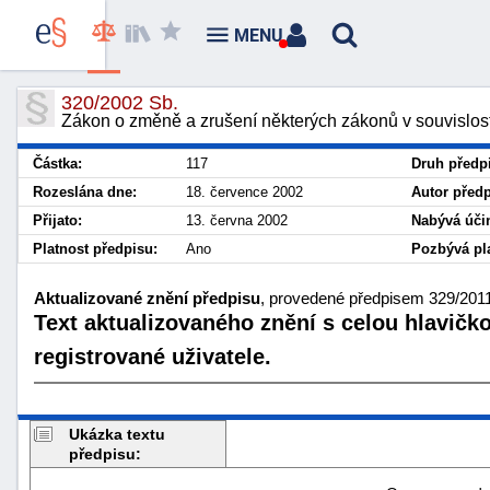
MENU
320/2002 Sb.
Zákon o změně a zrušení některých zákonů v souvislost
Částka:
117
Druh předp
Rozeslána dne:
18. července 2002
Autor předp
Přijato:
13. června 2002
Nabývá účin
Platnost předpisu:
Ano
Pozbývá pla
Aktualizované znění předpisu
, provedené předpisem 329/2011 
Text aktualizovaného znění s celou hlavičk
registrované uživatele.
Ukázka textu
předpisu: