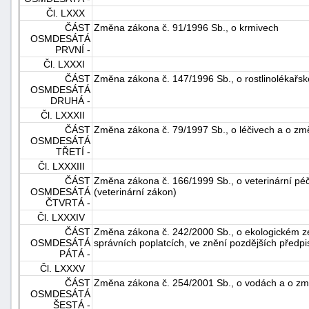
Čl. LXXX
ČÁST
Změna zákona č. 91/1996 Sb., o krmivech
OSMDESÁTÁ
PRVNÍ -
Čl. LXXXI
ČÁST
Změna zákona č. 147/1996 Sb., o rostlinolékařsk
OSMDESÁTÁ
DRUHÁ -
Čl. LXXXII
ČÁST
Změna zákona č. 79/1997 Sb., o léčivech a o zm
OSMDESÁTÁ
TŘETÍ -
Čl. LXXXIII
ČÁST
Změna zákona č. 166/1999 Sb., o veterinární péč
OSMDESÁTÁ
(veterinární zákon)
ČTVRTÁ -
Čl. LXXXIV
ČÁST
Změna zákona č. 242/2000 Sb., o ekologickém z
OSMDESÁTÁ
správních poplatcích, ve znění pozdějších předpi
PÁTÁ -
Čl. LXXXV
ČÁST
Změna zákona č. 254/2001 Sb., o vodách a o zm
OSMDESÁTÁ
ŠESTÁ -