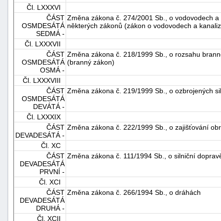
Čl. LXXXVI
ČÁST
Změna zákona č. 274/2001 Sb., o vodovodech a 
OSMDESÁTÁ
některých zákonů (zákon o vodovodech a kanaliz
SEDMÁ -
Čl. LXXXVII
ČÁST
Změna zákona č. 218/1999 Sb., o rozsahu branné
OSMDESÁTÁ
(branný zákon)
OSMÁ -
Čl. LXXXVIII
ČÁST
Změna zákona č. 219/1999 Sb., o ozbrojených si
OSMDESÁTÁ
DEVÁTÁ -
Čl. LXXXIX
ČÁST
Změna zákona č. 222/1999 Sb., o zajišťování ob
DEVADESÁTÁ -
Čl. XC
ČÁST
Změna zákona č. 111/1994 Sb., o silniční doprav
DEVADESÁTÁ
PRVNÍ -
Čl. XCI
ČÁST
Změna zákona č. 266/1994 Sb., o dráhách
DEVADESÁTÁ
DRUHÁ -
Čl. XCII