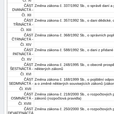
Čl. XI
"náhradě
ČÁST
Změna zákona č. 337/1992 Sb., o správě daní a 
DVANÁCTÁ -
škod"
Čl. XII
ČÁST
Změna zákona č. 357/1992 Sb., o dani dědické, d
TŘINÁCTÁ -
Čl. XIII
ČÁST
Změna zákona č. 368/1992 Sb., o správních popl
ČTRNÁCTÁ -
Čl. XIV
ČÁST
Změna zákona č. 588/1992 Sb., o dani z přidané
PATNÁCTÁ -
Čl. XV
ČÁST
Změna zákona č. 248/1995 Sb., o obecně prospě
ŠESTNÁCTÁ -
některých zákonů
Čl. XVI
ČÁST
Změna zákona č. 168/1999 Sb., o pojištění odp
SEDMNÁCTÁ -
a o změně některých souvisejících zákonů (zákon
Čl. XVII
ČÁST
Změna zákona č. 218/2000 Sb., o rozpočtových p
OSMNÁCTÁ -
zákonů (rozpočtová pravidla)
Čl. XVIII
ČÁST
Změna zákona č. 250/2000 Sb., o rozpočtových 
DEVATENÁCTÁ