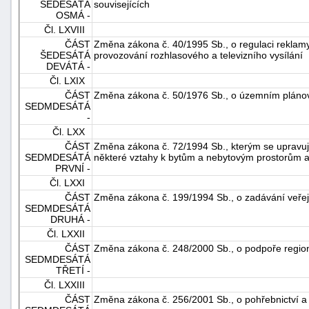
ŠEDESÁTÁ
souvisejících
OSMÁ -
Čl. LXVIII
ČÁST
Změna zákona č. 40/1995 Sb., o regulaci reklam
ŠEDESÁTÁ
provozování rozhlasového a televizního vysílání
DEVÁTÁ -
Čl. LXIX
ČÁST
Změna zákona č. 50/1976 Sb., o územním plánov
SEDMDESÁTÁ
-
Čl. LXX
ČÁST
Změna zákona č. 72/1994 Sb., kterým se upravuj
SEDMDESÁTÁ
některé vztahy k bytům a nebytovým prostorům a d
PRVNÍ -
Čl. LXXI
ČÁST
Změna zákona č. 199/1994 Sb., o zadávání veře
SEDMDESÁTÁ
DRUHÁ -
Čl. LXXII
ČÁST
Změna zákona č. 248/2000 Sb., o podpoře region
SEDMDESÁTÁ
TŘETÍ -
Čl. LXXIII
ČÁST
Změna zákona č. 256/2001 Sb., o pohřebnictví 