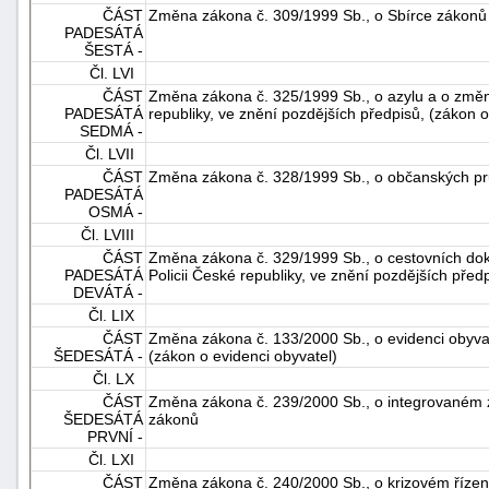
ČÁST
Změna zákona č. 309/1999 Sb., o Sbírce zákonů
PADESÁTÁ
ŠESTÁ -
Čl. LVI
ČÁST
Změna zákona č. 325/1999 Sb., o azylu a o změně
PADESÁTÁ
republiky, ve znění pozdějších předpisů, (zákon o
SEDMÁ -
Čl. LVII
ČÁST
Změna zákona č. 328/1999 Sb., o občanských p
PADESÁTÁ
OSMÁ -
Čl. LVIII
ČÁST
Změna zákona č. 329/1999 Sb., o cestovních do
PADESÁTÁ
Policii České republiky, ve znění pozdějších pře
DEVÁTÁ -
Čl. LIX
ČÁST
Změna zákona č. 133/2000 Sb., o evidenci obyva
ŠEDESÁTÁ -
(zákon o evidenci obyvatel)
Čl. LX
ČÁST
Změna zákona č. 239/2000 Sb., o integrovaném
ŠEDESÁTÁ
zákonů
PRVNÍ -
Čl. LXI
ČÁST
Změna zákona č. 240/2000 Sb., o krizovém řízen