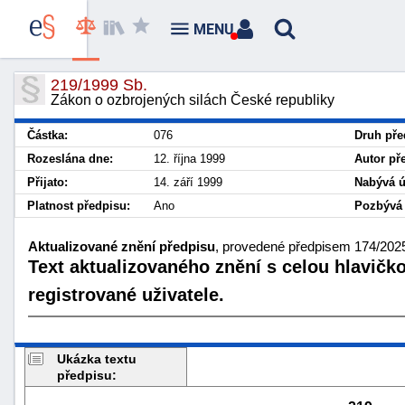
MENU
219/1999 Sb.
Zákon o ozbrojených silách České republiky
Částka:
076
Druh pře
Rozeslána dne:
12. října 1999
Autor př
Přijato:
14. září 1999
Nabývá ú
Platnost předpisu:
Ano
Pozbývá 
Aktualizované znění předpisu
, provedené předpisem 174/2025
Text aktualizovaného znění s celou hlavičk
registrované uživatele.
Ukázka textu
předpisu: