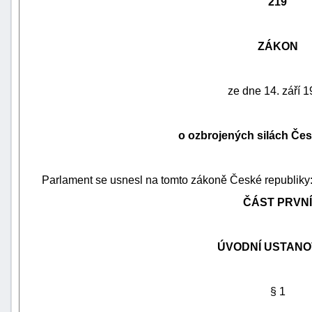
219
ZÁKON
ze dne 14. září 
o ozbrojených silách Čes
Parlament se usnesl na tomto zákoně České republiky
náhrady
ČÁST PRVNÍ
škody
ÚVODNÍ USTANO
§ 1