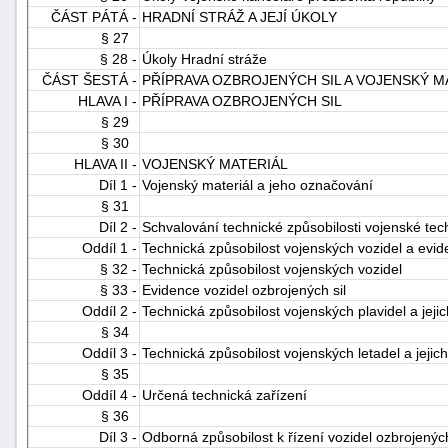
ČÁST PÁTÁ -
HRADNÍ STRÁŽ A JEJÍ ÚKOLY
§ 27
§ 28 -
Úkoly Hradní stráže
ČÁST ŠESTÁ -
PŘÍPRAVA OZBROJENÝCH SIL A VOJENSKÝ M
HLAVA I -
PŘÍPRAVA OZBROJENÝCH SIL
§ 29
§ 30
HLAVA II -
VOJENSKÝ MATERIÁL
Díl 1 -
Vojenský materiál a jeho označování
§ 31
Díl 2 -
Schvalování technické způsobilosti vojenské tech
Oddíl 1 -
Technická způsobilost vojenských vozidel a evid
§ 32 -
Technická způsobilost vojenských vozidel
§ 33 -
Evidence vozidel ozbrojených sil
Oddíl 2 -
Technická způsobilost vojenských plavidel a jeji
§ 34
Oddíl 3 -
Technická způsobilost vojenských letadel a jejic
§ 35
Oddíl 4 -
Určená technická zařízení
§ 36
Díl 3 -
Odborná způsobilost k řízení vozidel ozbrojených