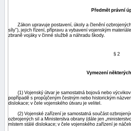
Předmět právní ú
Zákon upravuje postavení, úkoly a členění ozbrojených s
síly"), jejich řízení, přípravu a vybavení vojenským materiá
zbraně vojáky v činné službě a náhradu škody.
§ 2
Vymezení některýc
(1) Vojenský útvar je samostatná bojová nebo výcviková 
popřípadě s propůjčeným čestným nebo historickým názvem
+náhrady
dislokace; v čele vojenského útvaru je velitel.
(2) Vojenské zařízení je samostatná součást ozbrojených s
ozbrojených sil a
Ministerstva obrany (dále jen „ministerstvo
místem stálé dislokace; v čele vojenského zařízení je náčeln