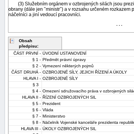
(3) Služebním orgánem v ozbrojených silách jsou prezident
obrany (dále jen "ministr") a v rozsahu určeném rozkazem p
náčelníci a jiní vedoucí pracovníci.
. . .
Obsah
předpisu:
-
ČÁST PRVNÍ -
ÚVODNÍ USTANOVENÍ
náhrady
§ 1 -
Předmět právní úpravy
§ 2 -
Vymezení některých pojmů
ČÁST DRUHÁ -
OZBROJENÉ SÍLY, JEJICH ŘÍZENÍ A ÚKOLY
HLAVA I -
OZBROJENÉ SÍLY
§ 3
§ 4 -
Omezení sdružovacího práva v ozbrojených silá
HLAVA II -
ŘÍZENÍ OZBROJENÝCH SIL
§ 5 -
Prezident
§ 6 -
Vláda
§ 7 -
Ministerstvo
§ 8 -
Náčelník Vojenské kanceláře prezidenta republi
HLAVA III -
ÚKOLY OZBROJENÝCH SIL