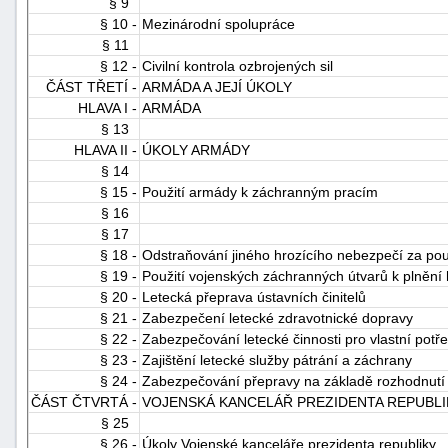
§ 9
"náhradě
§ 10 -
Mezinárodní spolupráce
škod"
§ 11
§ 12 -
Civilní kontrola ozbrojených sil
ČÁST TŘETÍ -
ARMÁDA A JEJÍ ÚKOLY
HLAVA I -
ARMÁDA
§ 13
HLAVA II -
ÚKOLY ARMÁDY
§ 14
§ 15 -
Použití armády k záchranným pracím
§ 16
§ 17
§ 18 -
Odstraňování jiného hrozícího nebezpečí za použ
§ 19 -
Použití vojenských záchranných útvarů k plnění 
§ 20 -
Letecká přeprava ústavních činitelů
§ 21 -
Zabezpečení letecké zdravotnické dopravy
§ 22 -
Zabezpečování letecké činnosti pro vlastní potř
§ 23 -
Zajištění letecké služby pátrání a záchrany
§ 24 -
Zabezpečování přepravy na základě rozhodnutí 
ČÁST ČTVRTÁ -
VOJENSKÁ KANCELÁŘ PREZIDENTA REPUBLI
§ 25
§ 26 -
Úkoly Vojenské kanceláře prezidenta republiky