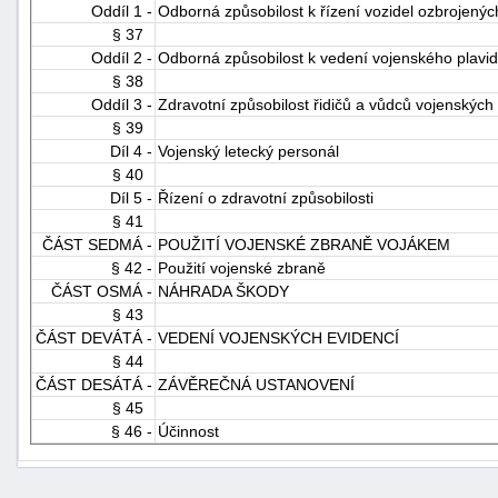
Oddíl 1 -
Odborná způsobilost k řízení vozidel ozbrojených
§ 37
Oddíl 2 -
Odborná způsobilost k vedení vojenského plavid
§ 38
Oddíl 3 -
Zdravotní způsobilost řidičů a vůdců vojenských 
§ 39
Díl 4 -
Vojenský letecký personál
§ 40
Díl 5 -
Řízení o zdravotní způsobilosti
§ 41
ČÁST SEDMÁ -
POUŽITÍ VOJENSKÉ ZBRANĚ VOJÁKEM
§ 42 -
Použití vojenské zbraně
ČÁST OSMÁ -
NÁHRADA ŠKODY
§ 43
ČÁST DEVÁTÁ -
VEDENÍ VOJENSKÝCH EVIDENCÍ
§ 44
ČÁST DESÁTÁ -
ZÁVĚREČNÁ USTANOVENÍ
§ 45
§ 46 -
Účinnost