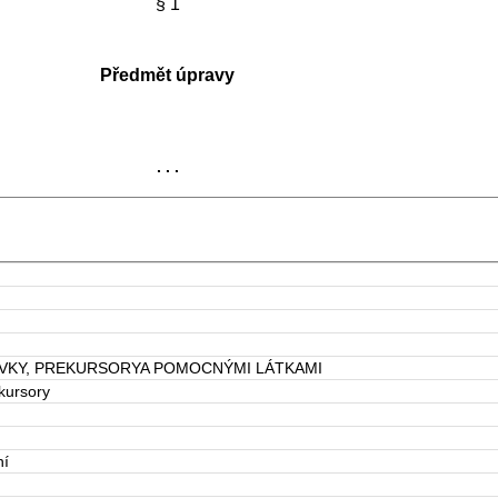
§ 1
Předmět úpravy
. . .
AVKY, PREKURSORYA POMOCNÝMI LÁTKAMI
kursory
ní