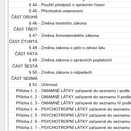
§ 44 -
Použití předpisů o správním řízení
§ 45 -
Přechodná ustanovení
ČÁST DRUHÁ
§ 46 -
Změna trestního zákona
ČÁST TŘETÍ
§ 47 -
Změna živnostenského zákona
ČÁST ČTVRTÁ
§ 48 -
Změna zákona o péči o zdraví lidu
ČÁST PÁTÁ
§ 49 -
Změna zákona o správních poplatcích
ČÁST ŠESTÁ
§ 50 -
Změna zákona o odpadech
ČÁST SEDMÁ
§ 51 -
Účinnost
Příloha č. 1 -
OMAMNÉ LÁTKY zařazené do seznamu I podle Jed
Příloha č. 2 -
OMAMNÉ LÁTKY zařazené do seznamu II podle Je
Příloha č. 3 -
OMAMNÉ LÁTKY zařazené do seznamu IV podle Je
Příloha č. 4 -
PSYCHOTROPNÍ LÁTKY zařazené do seznamu I po
Příloha č. 5 -
PSYCHOTROPNÍ LÁTKY zařazené do seznamu II p
Příloha č. 6 -
PSYCHOTROPNÍ LÁTKY zařazené do seznamu III p
Příloha č. 7 -
PSYCHOTROPNÍ LÁTKY zařazené do seznamu IV p