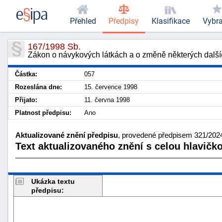
Přehled
Předpisy
Klasifikace
Vybr
167/1998 Sb.
Zákon o návykových látkách a o změně některých dalš
Částka:
057
Rozeslána dne:
15. července 1998
Přijato:
11. června 1998
Platnost předpisu:
Ano
Aktualizované znění předpisu
, provedené předpisem 321/2024 
Text aktualizovaného znění s celou hlavičk
Ukázka textu
předpisu: