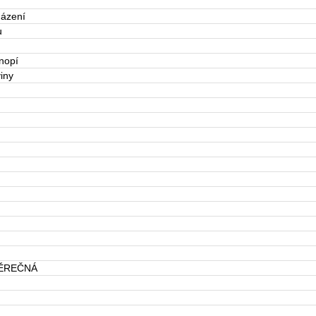
házení
u
nopí
iny
VĚREČNÁ