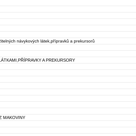
elných návykových látek,přípravků a prekursorů
LÁTKAMI,PŘÍPRAVKY A PREKURSORY
OZ MAKOVINY