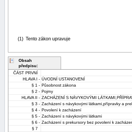
(1) Tento zákon upravuje
Obsah
předpisu:
ČÁST PRVNÍ
HLAVA I -
ÚVODNÍ USTANOVENÍ
§ 1 -
Působnost zákona
§ 2 -
Pojmy
HLAVA II -
ZACHÁZENÍ S NÁVYKOVÝMI LÁTKAMI,PŘÍPR
§ 3 -
Zacházení s návykovými látkami,přípravky a pre
§ 4 -
Povolení k zacházení
§ 5 -
Zacházení s návykovými látkami
§ 6 -
Zacházení s prekursory bez povolení k zacháze
§ 7