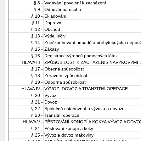
§ 8 -
Vydávání povolení k zacházení
§ 9 -
Odpovědná osoba
§ 10 -
Skladování
§ 11 -
Doprava
§ 12 -
Obchod
§ 13 -
Výdej léčiv
§ 14 -
Zneškodňování odpadů a přebytečnýcha nepoužit
§ 15 -
Zákazy
§ 16 -
Registrace výrobců pomocných látek
HLAVA III -
ZPŮSOBILOST K ZACHÁZENÍS NÁVYKOVÝMI 
§ 17 -
Obecná způsobilost
§ 18 -
Zdravotní způsobilost
§ 19 -
Odborná způsobilost
HLAVA IV -
VÝVOZ, DOVOZ A TRANZITNÍ OPERACE
§ 20 -
Vývoz
§ 21 -
Dovoz
§ 22 -
Společná ustanovení o vývozu a dovozu
§ 23 -
Tranzitní operace
HLAVA V -
PĚSTOVÁNÍ KONOPÍ A KOKYA VÝVOZ A DOV
§ 24 -
Pěstování konopí a koky
§ 25 -
Vývoz a dovoz makoviny