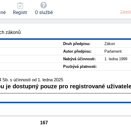
Zaregi
ané
Registr
O službě
ích zákonů
Druh předpisu:
Zákon
Autor předpisu:
Parlament
Nabývá účinnosti:
1. ledna 1999
Pozbývá platnosti:
Sb. s účinností od 1. ledna 2025
ou je dostupný pouze pro registrované uživatele
167