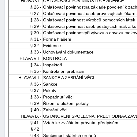
HLAVA VI -
OHLAŠOVACÍ POVINNOSTI A EVIDENCE
§ 26 -
Ohlašovací povinnostna základě povolení k zac
§ 27 -
Ohlašovací povinnost osob provozujících lékárn
§ 28 -
Ohlašovací povinnost výrobců pomocných látek
§ 29 -
Ohlašovací povinnost osob pěstujících mák a ko
§ 30 -
Ohlašovací povinnostpři vývozu a dovozu makov
§ 31 -
Forma hlášení
§ 32 -
Evidence
§ 33 -
Uchovávání dokumentace
HLAVA VII -
KONTROLA
§ 34 -
Inspektoři
§ 35 -
Kontrola při přebírání
HLAVA VIII -
SANKCE A ZABRÁNÍ VĚCI
§ 36 -
Sankce
§ 37 -
Pokuty
§ 38 -
Propadnutí věci
§ 39 -
Řízení o uložení pokuty
§ 40 -
Zabrání věci
HLAVA IX -
USTANOVENÍ SPOLEČNÁ, PŘECHODNÁA ZÁ
§ 41 -
Vztah ke zvláštním právním předpisům
§ 42
§ 43 -
Součinnost státních orgánů