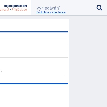
Nejste přihlášeni
strovat
/
Přihlásit se
Podrobné vyhledávání
.