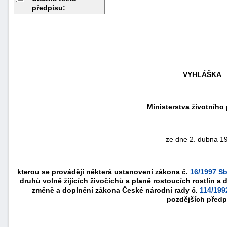
předpisu:
VYHLÁŠKA
Ministerstva životního 
ze dne 2. dubna 1
náhrady
škody
kterou se provádějí některá ustanovení zákona č.
16/1997 Sb
druhů volně žijících živočichů a planě rostoucích rostlin a
změně a doplnění zákona České národní rady č.
114/199
pozdějších předp