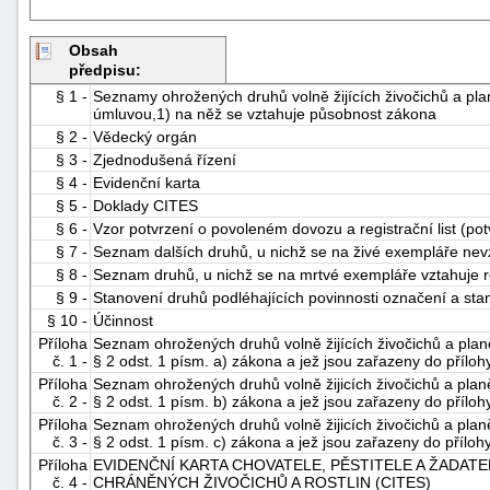
Obsah
předpisu:
§ 1 -
Seznamy ohrožených druhů volně žijících živočichů a pla
úmluvou,1) na něž se vztahuje působnost zákona
§ 2 -
Vědecký orgán
§ 3 -
Zjednodušená řízení
§ 4 -
Evidenční karta
-
§ 5 -
Doklady CITES
náhrady
§ 6 -
Vzor potvrzení o povoleném dovozu a registrační list (potv
§ 7 -
Seznam dalších druhů, u nichž se na živé exempláře nevz
§ 8 -
Seznam druhů, u nichž se na mrtvé exempláře vztahuje r
§ 9 -
Stanovení druhů podléhajících povinnosti označení a st
§ 10 -
Účinnost
Příloha
Seznam ohrožených druhů volně žijících živočichů a planě
č. 1 -
§ 2 odst. 1 písm. a) zákona a jež jsou zařazeny do přílohy
Příloha
Seznam ohrožených druhů volně žijicích živočichů a planě
č. 2 -
§ 2 odst. 1 písm. b) zákona a jež jsou zařazeny do přílohy
Příloha
Seznam ohrožených druhů volně žijicích živočichů a planě
č. 3 -
§ 2 odst. 1 písm. c) zákona a jež jsou zařazeny do příloh
Příloha
EVIDENČNÍ KARTA CHOVATELE, PĚSTITELE A ŽADA
č. 4 -
CHRÁNĚNÝCH ŽIVOČICHŮ A ROSTLIN (CITES)