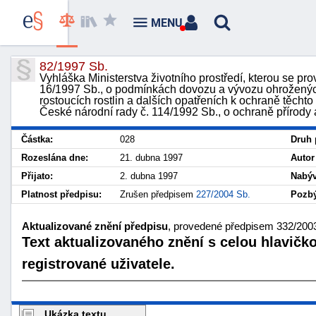
MENU
82/1997 Sb.
Vyhláška Ministerstva životního prostředí, kterou se pr
16/1997 Sb., o podmínkách dovozu a vývozu ohrožených 
rostoucích rostlin a dalších opatřeních k ochraně těch
České národní rady č. 114/1992 Sb., o ochraně přírody 
Částka:
028
Druh 
Rozeslána dne:
21. dubna 1997
Autor
Přijato:
2. dubna 1997
Nabýv
Platnost předpisu:
Zrušen předpisem
227/2004 Sb.
Pozbý
Aktualizované znění předpisu
, provedené předpisem 332/2003 
Text aktualizovaného znění s celou hlavičk
registrované uživatele.
Ukázka textu