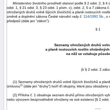
Ministerstvo životního prostředí stanoví podle § 2 odst. 2, § 4 od
odst. 1, § 21 odst. 3, § 23 odst. 1 písm. c), odst. 2, 5 a 7 zákona č
ohrožených druhů volně žijících živočichů a planě rostoucích rostl
změně a doplnění zákona České národní rady č.
114/1992 Sb.
, o
předpisů (dále jen "zákon"):
§ 1
Seznamy ohrožených druhů volně 
a planě rostoucích rostlin
chráněných
na něž se vztahuje působ
(k § 2 odst. 2 zák
(1) Seznamy ohrožených druhů volně žijících živočichů a planě 
+náhrady
1)
úmluvou
(dále jen "druhy") tvoří tři skupiny, které jsou obsaženy 
(2) Příloha č. 1 obsahuje seznam druhů přímo ohrožených vyh
nebo vývozem bezprostředně ohroženy ve své existenci [§ 2 odst. 
. . .