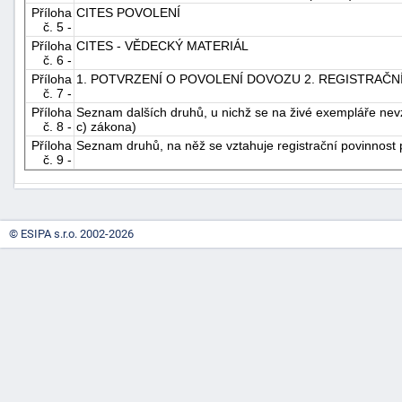
Příloha
CITES POVOLENÍ
"náhradě
č. 5 -
škod"
Příloha
CITES - VĚDECKÝ MATERIÁL
č. 6 -
Příloha
1. POTVRZENÍ O POVOLENÍ DOVOZU 2. REGISTRAČNÍ
č. 7 -
Příloha
Seznam dalších druhů, u nichž se na živé exempláře nevzt
č. 8 -
c) zákona)
Příloha
Seznam druhů, na něž se vztahuje registrační povinnost 
č. 9 -
© ESIPA s.r.o. 2002-2026