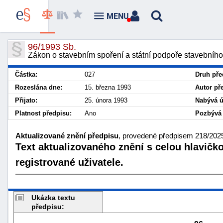
MENU
96/1993 Sb.
Zákon o stavebním spoření a státní podpoře stavebního
Částka:
027
Druh pře
Rozeslána dne:
15. března 1993
Autor př
Přijato:
25. února 1993
Nabývá ú
Platnost předpisu:
Ano
Pozbývá 
Aktualizované znění předpisu
, provedené předpisem 218/2025
Text aktualizovaného znění s celou hlavičk
registrované uživatele.
Ukázka textu
předpisu: