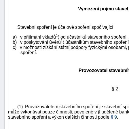
Vymezení pojmu staveb
Stavební spoření je účelové spoření spočívající
1
a) v přijímání vkladů
) od účastníků stavebního spoření,
1
b) v poskytování úvěrů
) účastníkům stavebního spoření
c) v možnosti získání státní podpory fyzickými osobami,
spoření.
Provozovatel stavební
§ 2
+náhrady
(1) Provozovatelem stavebního spoření je stavební spořit
může vykonávat pouze činnosti, povolené v jí udělené banko
stavebního spoření a výkon dalších činností podle
§ 9
.