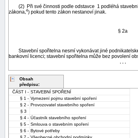
(2) Při své činnosti podle odstavce 1 podléhá stavební 
4
zákona,
) pokud tento zákon nestanoví jinak.
§ 2a
Stavební spořitelna nesmí vykonávat jiné podnikatelské č
-
bankovní licenci; stavební spořitelna může bez povolení o
náhrady
. . .
Obsah
předpisu:
ČÁST I -
STAVEBNÍ SPOŘENÍ
§ 1 -
Vymezení pojmu stavební spoření
§ 2 -
Provozovatel stavebního spoření
§ 3
§ 4 -
Účastník stavebního spoření
§ 5 -
Smlouva o stavebním spoření
§ 6 -
Bytové potřeby
§ 7 -
Všeobecné obchodní podmínky