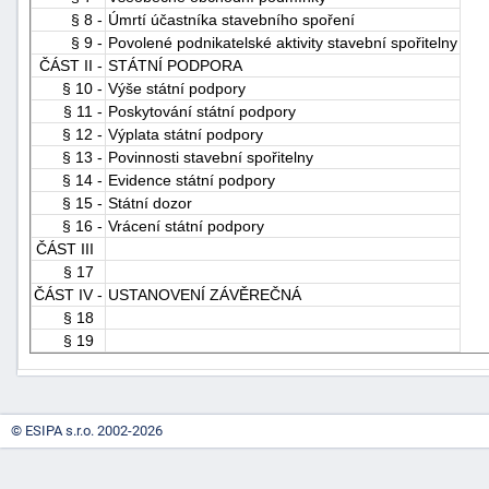
§ 8 -
Úmrtí účastníka stavebního spoření
"náhradě
§ 9 -
Povolené podnikatelské aktivity stavební spořitelny
škod"
ČÁST II -
STÁTNÍ PODPORA
§ 10 -
Výše státní podpory
§ 11 -
Poskytování státní podpory
§ 12 -
Výplata státní podpory
§ 13 -
Povinnosti stavební spořitelny
§ 14 -
Evidence státní podpory
§ 15 -
Státní dozor
§ 16 -
Vrácení státní podpory
ČÁST III
§ 17
ČÁST IV -
USTANOVENÍ ZÁVĚREČNÁ
§ 18
§ 19
© ESIPA s.r.o. 2002-2026