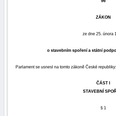
96
ZÁKON
ze dne 25. února 
o stavebním spoření a státní podp
Parlament se usnesl na tomto zákoně České republiky
náhrady
škody
ČÁST I
STAVEBNÍ SPOŘ
§ 1