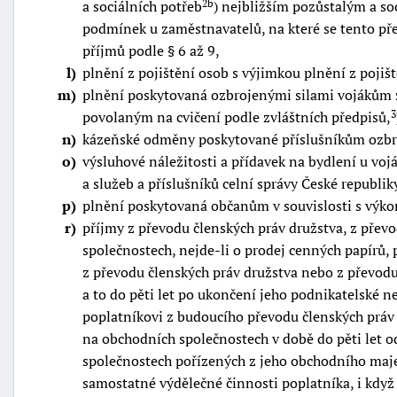
a sociálních potřeb
) nejbližším pozůstalým a s
2b
podmínek u zaměstnavatelů, na které se tento pře
příjmů podle § 6 až 9,
l
plnění z pojištění osob s výjimkou plnění z pojišt
m
plnění poskytovaná ozbrojenými silami vojákům zá
povolaným na cvičení podle zvláštních předpisů,
3
n
kázeňské odměny poskytované příslušníkům ozbroj
o
výsluhové náležitosti a přídavek na bydlení u vo
a služeb a příslušníků celní správy České republik
p
plnění poskytovaná občanům v souvislosti s výkon
r
příjmy z převodu členských práv družstva, z pře
společnostech, nejde-li o prodej cenných papírů,
z převodu členských práv družstva nebo z převod
a to do pěti let po ukončení jeho podnikatelské 
poplatníkovi z budoucího převodu členských práv
na obchodních společnostech v době do pěti let o
společnostech pořízených z jeho obchodního maje
samostatné výdělečné činnosti poplatníka, i kdy