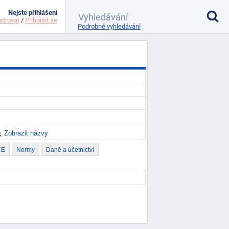
Nejste přihlášeni
strovat
/
Přihlásit se
Podrobné vyhledávání
Zobrazit názvy
CE
Normy
Daně a účetnictví