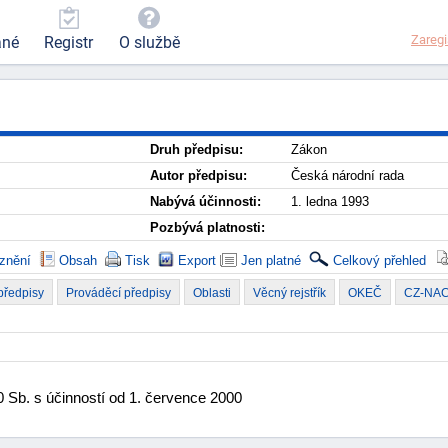
Zaregi
ané
Registr
O službě
Druh předpisu:
Zákon
Autor předpisu:
Česká národní rada
Nabývá účinnosti:
1. ledna 1993
Pozbývá platnosti:
znění
Obsah
Tisk
Export
Jen platné
Celkový přehled
 předpisy
Prováděcí předpisy
Oblasti
Věcný rejstřík
OKEČ
CZ-NA
 Sb. s účinností od 1. července 2000