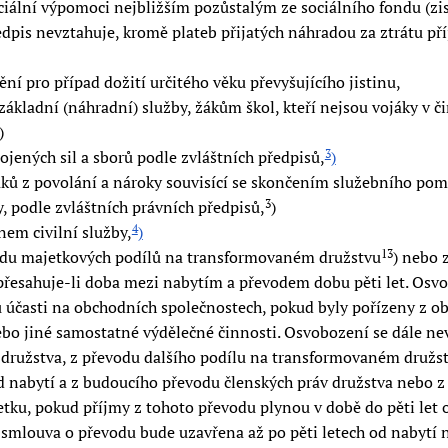
ociální výpomoci nejbližším pozůstalým ze sociálního fondu (z
dpis nevztahuje, kromě plateb přijatých náhradou za ztrátu pří
ění pro případ dožití určitého věku převyšujícího jistinu,
kladní (náhradní) služby, žákům škol, kteří nejsou vojáky v či
)
ených sil a sborů podle zvláštních předpisů,
)
3
jáků z povolání a nároky souvisící se skončením služebního po
y, podle zvláštních právních předpisů,
)
3
em civilní služby,
)
4
vodu majetkových podílů na transformovaném družstvu
) nebo 
13
 přesahuje-li doba mezi nabytím a převodem dobu pěti let. Osv
u účasti na obchodních společnostech, pokud byly pořízeny z o
nebo jiné samostatné výdělečné činnosti. Osvobození se dále ne
 družstva, z převodu dalšího podílu na transformovaném družst
d nabytí a z budoucího převodu členských práv družstva nebo 
tku, pokud příjmy z tohoto převodu plynou v době do pěti let 
ž smlouva o převodu bude uzavřena až po pěti letech od nabytí