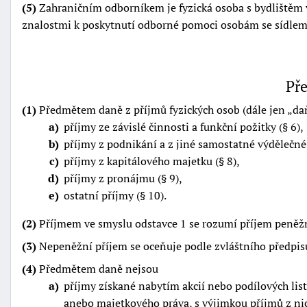
(5)
Zahraničním odborníkem je fyzická osoba s bydlištěm v 
znalostmi k poskytnutí odborné pomoci osobám se sídlem
Pře
(1)
Předmětem daně z příjmů fyzických osob (dále jen
da
a
příjmy ze závislé činnosti a funkční požitky (§ 6),
b
příjmy z podnikání a z jiné samostatné výdělečné 
c
příjmy z kapitálového majetku (§ 8),
d
příjmy z pronájmu (§ 9),
e
ostatní příjmy (§ 10).
(2)
Příjmem ve smyslu odstavce 1 se rozumí příjem peněž
(3)
Nepeněžní příjem se oceňuje podle zvláštního předpis
(4)
Předmětem daně nejsou
a
příjmy získané nabytím akcií nebo podílových lis
anebo majetkového práva, s výjimkou příjmů z nic