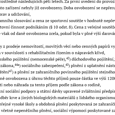
středně následujících pěti letech. Za první uvedení do provozu
to zařízení nebyly již osvobozeny. Doba osvobození se nepřeru
prav a udržování,
klamního slosování a cena ze sportovní soutěže v hodnotě nepře
rtovní činnost podnikáním (§ 10 odst. 8). Cena z veřejné soutěž
e však od daně osvobozena zcela, pokud byla v plné výši daro
my z prodeje nemovitostí, movitých věcí nebo cenných papírů v
 v souvislosti s rehabilitačním řízením o nápravách křivd,
nského pojištění (nemocenské péče),
) důchodového pojištění,
42
 zákona,
) sociálního zabezpečení,
) plnění z uplatnění nástr
44a
45
štění
) a plnění ze zahraničního povinného pojištění stejného
47
aně osvobozena z úhrnu těchto příjmů pouze částka ve výši 120
sti nebo náhrada za tento příjem podle zákona o rodině,
átní sociální podpory a státní dávky upravené zvláštními předpis
běr krve a jiných biologických materiálů z lidského organismu
veřejné vysoké školy a obdobná plnění poskytovaná ze zahraničí
) včetně nepeněžního plnění, sociální výpomoci poskytované z