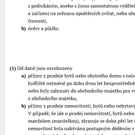
s podnikáním, anebo s jinou samostatnou výdělečn
a zařízení na ochranu opuštěných zvířat, nebo oh
činností,
b
úvěry a půjčky.
(1)
Od daně jsou osvobozeny
a
příjmy z prodeje bytů nebo obytného domu s nejvý
bydliště nejméně po dobu dvou let bezprostředně
nebo byly zahrnuty do obchodního majetku pro výk
z obchodního majetku,
b
příjmy z prodeje nemovitostí, bytů nebo nebytov
V případě, že jde o prodej nemovitostí, bytů neb
manželem (manželkou), zkracuje se doba pěti let o
nemovitost byla nabývána postupným děděním v 