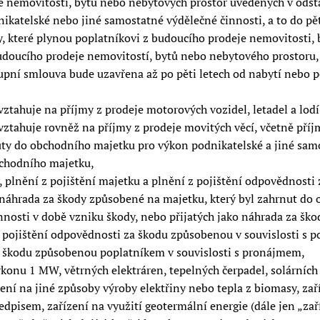
 nemovitostí, bytů nebo nebytových prostor uvedených v odstav
atelské nebo jiné samostatné výdělečné činnosti, a to do pěti
, které plynou poplatníkovi z budoucího prodeje nemovitosti,
budoucího prodeje nemovitostí, bytů nebo nebytového prostoru,
upní smlouva bude uzavřena až po pěti letech od nabytí nebo p
vztahuje na příjmy z prodeje motorových vozidel, letadel a lod
ztahuje rovněž na příjmy z prodeje movitých věcí, včetně příj
nuty do obchodního majetku pro výkon podnikatelské a jiné sam
obchodního majetku,
plnění z pojištění majetku a plnění z pojištění odpovědnosti 
o náhrada za škody způsobené na majetku, který byl zahrnut d
nosti v době vzniku škody, nebo přijatých jako náhrada za šk
 pojištění odpovědnosti za škodu způsobenou v souvislosti s p
a škodu způsobenou poplatníkem v souvislosti s pronájmem,
konu 1 MW, větrných elektráren, tepelných čerpadel, solárních 
zení na jiné způsoby výroby elektřiny nebo tepla z biomasy, zař
dpisem, zařízení na využití geotermální energie (dále jen
zař