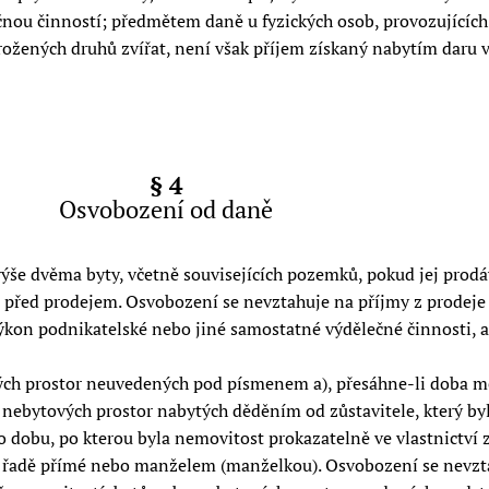
ou činností; předmětem daně u fyzických osob, provozujících 
rožených druhů zvířat, není však příjem získaný nabytím daru 
§ 4
Osvobození od daně
še dvěma byty, včetně souvisejících pozemků, pokud jej prodáv
 před prodejem. Osvobození se nevztahuje na příjmy z prodeje
on podnikatelské nebo jiné samostatné výdělečné činnosti, a t
ých prostor neuvedených pod písmenem a), přesáhne-li doba me
o nebytových prostor nabytých děděním od zůstavitele, který b
 dobu, po kterou byla nemovitost prokazatelně ve vlastnictví 
řadě přímé nebo manželem (manželkou). Osvobození se nevzta