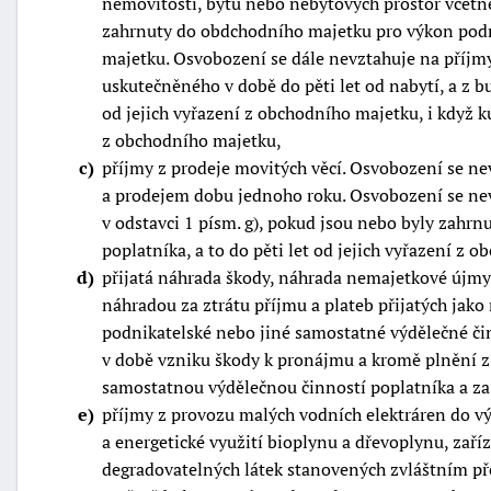
nemovitostí, bytů nebo nebytových prostor včetně
zahrnuty do obdchodního majetku pro výkon podnik
majetku. Osvobození se dále nevztahuje na příjmy
uskutečněného v době do pěti let od nabytí, a z 
od jejich vyřazení z obchodního majetku, i když k
z obchodního majetku,
c
příjmy z prodeje movitých věcí. Osvobození se ne
a prodejem dobu jednoho roku. Osvobození se nev
v odstavci 1 písm. g), pokud jsou nebo byly zahr
poplatníka, a to do pěti let od jejich vyřazení z 
d
přijatá náhrada škody, náhrada nemajetkové újmy, 
náhradou za ztrátu příjmu a plateb přijatých jak
podnikatelské nebo jiné samostatné výdělečné čin
v době vzniku škody k pronájmu a kromě plnění z
samostatnou výdělečnou činností poplatníka a z
e
příjmy z provozu malých vodních elektráren do vý
a energetické využití bioplynu a dřevoplynu, zaří
degradovatelných látek stanovených zvláštním pře