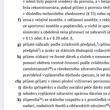
v němž byly poprvé uvedeny do provozu, a v bezpro
byla rekonstruována, pokud příjmy z provozu těch
v důsledku technického zhodnocení (§ 33) nebo o
f
cena z veřejné soutěže, z reklamní soutěže, z re
ze sportovní soutěže u poplatníků, u nichž je spo
slosování a obdobná cena plynoucí ze zahraničí j
v § 15 odst. 8 a v § 20 odst. 8,
g
přijaté náhrady podle zvláštních předpisů,
) příj
2
předpisů
) a úroky ze státních dluhopisů vydaných
2
h
příjem získaný ve formě dávek a služeb z nemoce
pomoci obětem trestné činnosti podle zvláštního
zaměstnanosti
) a všeobecného zdravotního poji
46
pravidelně vypláceného důchodu (penze), je od d
ch
příjem přijatý v rámci plnění vyživovací povinno
i
dávky (příspěvky) a služby sociální péče dávky st
j
odměny vyplácené zdravotní správou dárcům za od
k
stipendia
) ze státního rozpočtu a z prostředků 
2a
nadací, nadačních fondů a občanských sdružení
48