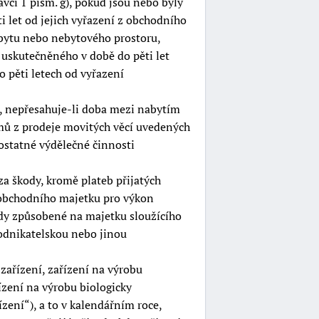
ci 1 písm. g), pokud jsou nebo byly
 let od jejich vyřazení z obchodního
 bytu nebo nebytového prostoru,
 uskutečněného v době do pěti let
o pěti letech od vyřazení
í, nepřesahuje-li doba mezi nabytím
mů z prodeje movitých věcí uvedených
ostatné výdělečné činnosti
za škody, kromě plateb přijatých
o obchodního majetku pro výkon
ody způsobené na majetku sloužícího
odnikatelskou nebo jinou
zařízení, zařízení na výrobu
ízení na výrobu biologicky
ízení
), a to v kalendářním roce,