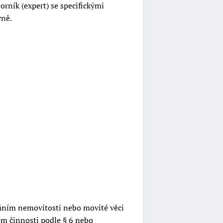
rník (expert) se specifickými
vně.
áním nemovitosti nebo movité věci
em činnosti podle § 6 nebo