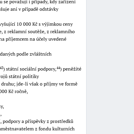
 se považují i případy, kdy zařízení
šuje ani v případě odstávky
vyšující 10 000 Kč s výjimkou ceny
e, z reklamní soutěže, z reklamního
vána příjemcem na účely uvedené
ydaných podle zvláštních
) státní sociální podpory,
) peněžité
43
44
ojů státní politiky
 druhu; jde-li však o příjmy ve formě
000 Kč ročně,
y,
,
, podpory a příspěvky z prostředků
aměstnavatelem z fondu kulturních