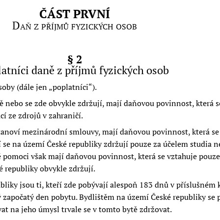
ČÁST PRVNÍ
Daň z příjmů fyzických osob
§ 2
atníci daně z příjmů fyzických osob
soby (dále jen
poplatníci
).
tě nebo se zde obvykle zdržují, mají daňovou povinnost, která s
í ze zdrojů v zahraničí.
stanoví mezinárodní smlouvy, mají daňovou povinnost, která se
ří se na území České republiky zdržují pouze za účelem studia n
né pomoci však mají daňovou povinnost, která se vztahuje pouze
é republiky obvykle zdržují.
liky jsou ti, kteří zde pobývají alespoň 183 dnů v příslušném 
ý započatý den pobytu. Bydlištěm na území České republiky se 
vat na jeho úmysl trvale se v tomto bytě zdržovat.