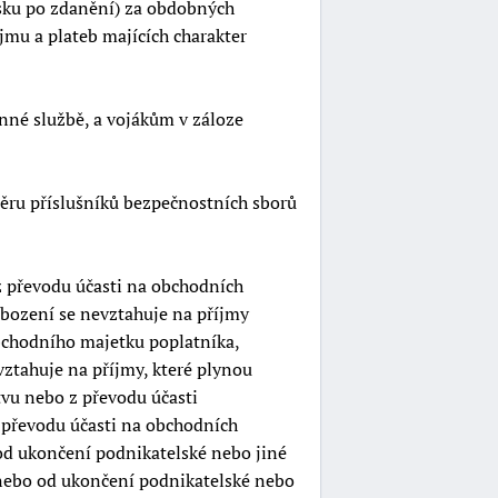
isku po zdanění) za obdobných
jmu a plateb majících charakter
nné službě, a vojákům v záloze
měru příslušníků bezpečnostních sborů
z převodu účasti na obchodních
obození se nevztahuje na příjmy
bchodního majetku poplatníka,
vztahuje na příjmy, které plynou
vu nebo z převodu účasti
z převodu účasti na obchodních
od ukončení podnikatelské nebo jiné
 nebo od ukončení podnikatelské nebo