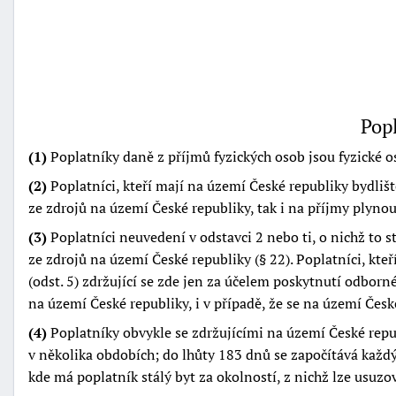
Popl
(1)
Poplatníky daně z příjmů fyzických osob jsou fyzické o
(2)
Poplatníci, kteří mají na území České republiky bydliš
ze zdrojů na území České republiky, tak i na příjmy plynouc
(3)
Poplatníci neuvedení v odstavci 2 nebo ti, o nichž to 
ze zdrojů na území České republiky (§ 22). Poplatníci, kte
(odst. 5) zdržující se zde jen za účelem poskytnutí odbor
na území České republiky, i v případě, že se na území Česk
(4)
Poplatníky obvykle se zdržujícími na území České repub
v několika obdobích; do lhůty 183 dnů se započítává každ
kde má poplatník stálý byt za okolností, z nichž lze usuzo