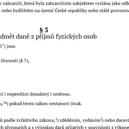
zahraničí, která byla zahraničním subjektem vyslána jako odbo
 nebo bydlištěm na území České republiky nebo stálé provozo
§ 3
dmět daně z příjmů fyzických osob
ň
) jsou
činnosti (§ 7),
ní i nepeněžní dosažený i směnou.
u,
) pokud tento zákon nestanoví jinak.
1a
tů podle zvláštního zákona,
) zděděním, vydáním
) nebo darov
1
2
h plynoucích a s výjimkou darů přijatých v souvislosti s výkon